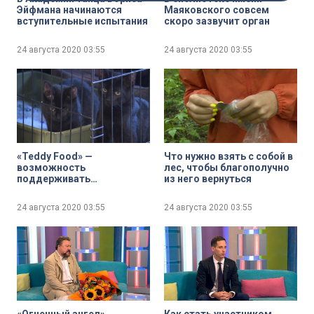
Эйфмана начинаются
Маяковского совсем
вступительные испытания
скоро зазвучит орган
24 августа 2020
03:55
24 августа 2020
03:55
«Teddy Food» —
Что нужно взять с собой в
возможность
лес, чтобы благополучно
поддерживать
из него вернуться
настоящего питомца в
онлайн-режиме
24 августа 2020
03:55
24 августа 2020
03:55