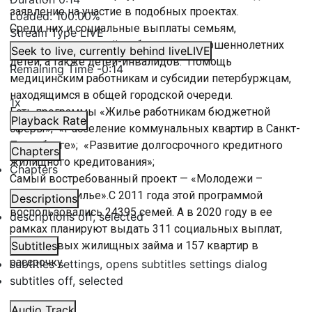
заявление на участие в подобных проектах.
Loaded
:
100.00%
Среди них и социальные выплаты семьям,
Stream Type
LIVE
воспитывающих трёх и более несовершеннолетних
Seek to live, currently behind live
LIVE
детей, а также детей-инвалидов. Помощь
Remaining Time
-
0:14
медицинским работникам и субсидии петербуржцам,
находящимся в общей городской очереди.
1x
Есть программы «Жилье работникам бюджетной
Playback Rate
сферы»; «Расселение коммунальных квартир в Санкт-
Петербурге»; «Развитие долгосрочного кредитного
Chapters
жилищного кредитования»;
Chapters
Самый востребованный проект — «Молодежи –
доступное жилье».С 2011 года этой программой
Descriptions
воспользовались 24395 семей. А в 2020 году в ее
descriptions off
, selected
рамках планируют выдать 311 социальных выплат,
182 целевых жилищных займа и 157 квартир в
Subtitles
рассрочку.
subtitles settings
, opens subtitles settings dialog
subtitles off
, selected
Audio Track