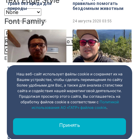
Text Edge Style
траве без вреда для
правильно помогать
природы
бездомным животным
Font Family
24 августа 2020
03:55
24 августа 2020
03:55
Reset
restore all settings to the default values
Done
Close Modal Dialog
End of dialog window.
Чайковский уже всех
Марсианские пейзажи
удивил: как единственный
Алтая
Наш веб-сайт использует файлы cookie и сохраняет их на
российский дирижёр на
Вашем устройстве, чтобы сделать перемещения по сайту
юбилейном
более удобными для Вас, а также для анализа статистики
Зальцбургском фестивале
сайта и содействия нашей маркетинговой деятельности.
24 августа 2020
03:55
24 августа 2020
03:55
готовится к выступлению
Продолжая просмотр этого сайта, Вы соглашаетесь на
обработку файлов cookie в соответствии с
Политикой
использования АО «ГАТР» файлов cookie
.
Принять
В Академии танца Бориса
В библиотеке имени