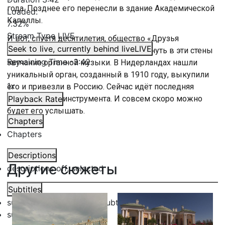
года. Позднее его перенесли в здание Академической
Loaded
:
Капеллы.
7.32%
Stream Type
LIVE
И вот, спустя десятилетия, общество «Друзья
Seek to live, currently behind live
LIVE
Петербурга» нашло возможность вернуть в эти стены
Remaining Time
-
3:42
звучание органной музыки. В Нидерландах нашли
уникальный орган, созданный в 1910 году, выкупили
1x
его и привезли в Россию. Сейчас идёт последняя
стадия сборки инструмента. И совсем скоро можно
Playback Rate
будет его услышать.
Chapters
Chapters
Descriptions
Другие сюжеты
descriptions off
, selected
Subtitles
subtitles settings
, opens subtitles settings dialog
subtitles off
, selected