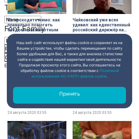
Text Edge Style
Не проходите мимо: как
Чайковский уже всех
правильно помогать
удивил: как единственный
Font Family
бездомным животным
российский дирижёр на
юбилейном
Зальцбургском фестивале
Наш веб-сайт использует файлы cookie и сохраняет их на
24 августа 2020
03:55
24 августа 2020
03:55
готовится к выступлению
Reset
restore all settings to the default values
Done
Вашем устройстве, чтобы сделать перемещения по сайту
более удобными для Вас, а также для анализа статистики
Close Modal Dialog
сайта и содействия нашей маркетинговой деятельности.
End of dialog window.
Продолжая просмотр этого сайта, Вы соглашаетесь на
обработку файлов cookie в соответствии с
Политикой
использования АО «ГАТР» файлов cookie
.
Марсианские пейзажи
В Академии танца Бориса
Принять
Алтая
Эйфмана начинаются
вступительные испытания
24 августа 2020
03:55
24 августа 2020
03:55