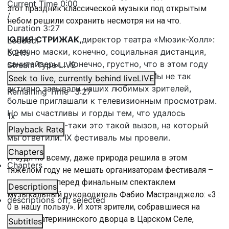
Current Time
0:00
этот праздник классической музыки под открытым
/
небом решили сохранить несмотря ни на что.
Duration
3:27
ЮЛИЯ СТРИЖАК,
директор театра «Мюзик-Холл»:
Loaded
:
Конечно маски, конечно, социальная дистанция,
8.21%
санитайзеры… Конечно, грустно, что в этом году
Stream Type
LIVE
будет меньше людей, чем обычно. Мы не так
Seek to live, currently behind live
LIVE
активно зазывали наших любимых зрителей,
Remaining Time
-
3:27
больше приглашали к телевизионным просмотрам.
Но мы счастливы и горды тем, что удалось
1x
провести. Всё-таки это такой вызов, на который
Playback Rate
мы ответили. IX фестиваль мы провели.
Chapters
И судя по всему, даже природа решила в этом
Chapters
тяжёлом году не мешать организаторам фестиваля –
как заметил перед финальным спектаклем
Descriptions
музыкальный руководитель Фабио Мастранджело: «3 :
descriptions off
, selected
0 в нашу пользу». И хотя зрители, собравшиеся на
плацу Екатерининского дворца в Царском Селе,
Subtitles