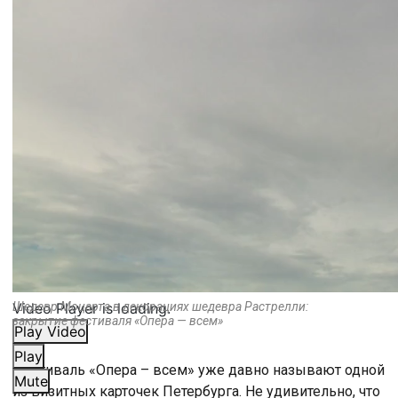
Video Player is loading.
Шедевр Моцарта в декорациях шедевра Растрелли:
закрытие фестиваля «Опера — всем»
Play Video
Play
Фестиваль «Опера – всем» уже давно называют одной
Mute
из визитных карточек Петербурга. Не удивительно, что