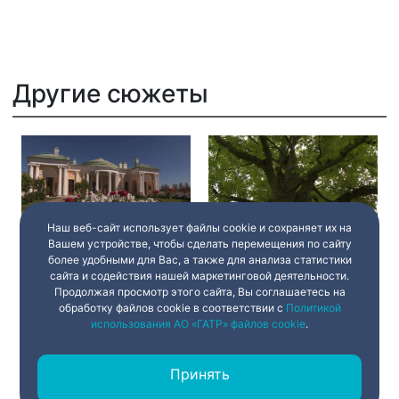
Другие сюжеты
Наш веб-сайт использует файлы cookie и сохраняет их на
Вашем устройстве, чтобы сделать перемещения по сайту
Чарльз Камерон —
Экопикник — завтрак на
более удобными для Вас, а также для анализа статистики
любимый архитектор
траве без вреда для
императрицы, создатель
природы
сайта и содействия нашей маркетинговой деятельности.
парковых ансамблей и
Продолжая просмотр этого сайта, Вы соглашаетесь на
мастер галерей
обработку файлов cookie в соответствии с
Политикой
24 августа 2020
03:55
24 августа 2020
03:55
использования АО «ГАТР» файлов cookie
.
Принять