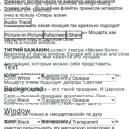
тревожно поглядывали на внезапно закрывшееся
subtitles settings
, opens subtitles settings dialog
тучами небо, «Волшебная флейта» принесла четвёртое
subtitles off
, selected
очко в пользу «Оперы всем».
Audio Track
Пожалуй, мало какая локация так идеально подходит
для исполнения «Волшебной флейты» Моцарта, как
Picture-in-Picture
Fullscreen
Share
парадный плац в Царском Селе.
This is a modal window.
ТИГРИЙ БАЖАКИН,
солист театра «Мюзик-Холл»:
Beginning of dialog window. Escape will cancel and clos
По декорациям, мне кажется это лучшие
декорации, которые можно себе представить.
Text
ЮЛИЯ СТРИЖАК,
директор театра «Мюзик-Холл»:
Color
Transparency
Моцарту очень подходят дворцы. Светлая
Background
радостная музыка – это такой праздник. И Царское
Село – пышный праздник архитектуры. Они,
Color
Transparency
конечно, очень соответствуют друг другу.
Window
Но дело не только в «моцартовской» по духу
архитектуре Екатерининского дворца. Именно здесь
Color
Transparency
уместно разыгрывать эту масонскую аллегорию в