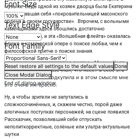
Font Size
музыке. Ведь одной из хозяек дворца была Екатерина
II, называвшая себя «покровительницей масонского
ордена в своём государстве». Впрочем, с вольными
Text Edge Style
каменщиками здесь обошлись достаточно
легкомысленно, и эта «Волшебная флейта» оказалась
ближе к комической опере о поиске любви, чем к
Font Family
философской притче о поиске знания.
ТИГРИЙ БАЖАКИН,
солист театра «Мюзик-Холл»:
Reset
restore all settings to the default values
Done
Вот эта чистота сказочная, что несёт в себе эта
Close Modal Dialog
опера – она меня подкупила и в этом смысле мне
End of dialog window.
это очень интересно.
Ну, а чтобы зрители не запутались в
сложносочинённых, и, скажем честно, порой даже
алогичных поступках персонажей, на сцене появился
Рассказчик, позволивший себе отпускать
неполиткорректные, солёные или ультра-актуальные
шутки.