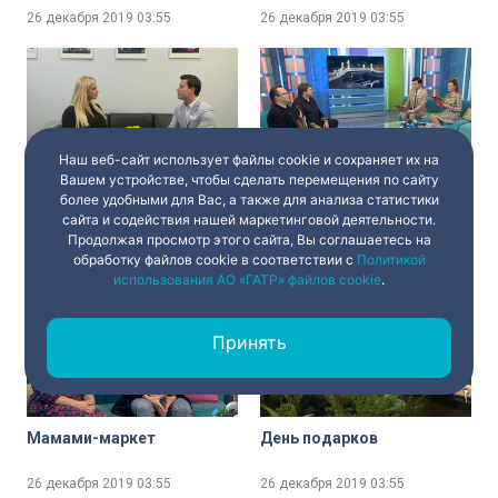
26 декабря 2019
03:55
26 декабря 2019
03:55
Наш веб-сайт использует файлы cookie и сохраняет их на
Вашем устройстве, чтобы сделать перемещения по сайту
Певица Анна Семенович о
«Список дел» от ректора
более удобными для Вас, а также для анализа статистики
своём утре, гастролях в
консерватории
сайта и содействия нашей маркетинговой деятельности.
Северной столице и
Продолжая просмотр этого сайта, Вы соглашаетесь на
секретах красоты
рассказала Василию
обработку файлов cookie в соответствии с
Политикой
26 декабря 2019
03:55
26 декабря 2019
03:55
Кирову
использования АО «ГАТР» файлов cookie
.
Принять
Мамами-маркет
День подарков
26 декабря 2019
03:55
26 декабря 2019
03:55