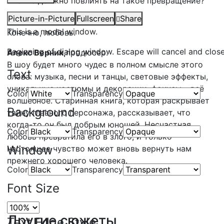
Что же должно повлиять на такое превращение?
Picture-in-Picture
Fullscreen
Share
Ладислав Бубнар,
певец:
This is a modal window.
Конечно, любовь.
Beginning of dialog window. Escape will cancel and clos
Алекс Верник,
продюсер:
В шоу будет много чудес в полном смысле этого
Text
слова: музыка, песни и танцы, световые эффекты,
уникальные костюмы и декорации, фокусы – всё
Color
Transparency
волшебное. Старинная книга, которая раскрывает
Background
тайну главного персонажа, рассказывает, что
когда-то он был добрым юношей. Несчастная
Color
Transparency
любовь превратила его в злого, и только
Window
настоящее чувство может вновь вернуть нам
прежнего хорошего человека.
Color
Transparency
Font Size
Другие сюжеты
Text Edge Style