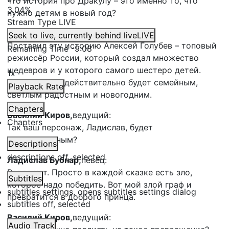
что история про Дракулу – это именно то, что
3.04%
нужно детям в новый год?
Stream Type
LIVE
Алекс Верник,
продюсер:
Seek to live, currently behind live
LIVE
Поставил эту историю Алексей Голубев – топовый
Remaining Time
-
9:08
режиссёр России, который создал множество
шедевров и у которого самого шестеро детей.
1x
Поэтому шоу действительно будет семейным,
Playback Rate
светлым радостным и новогодним.
Chapters
Василий Киров,
ведущий:
Chapters
Так ваш персонаж, Ладислав, будет
положительным?
Descriptions
descriptions off
, selected
Ладислав Бубнар,
певец:
Вовсе нет. Просто в каждой сказке есть зло,
Subtitles
которое надо победить. Вот мой злой граф и
subtitles settings
, opens subtitles settings dialog
превратится в доброго принца.
subtitles off
, selected
Василий Киров,
ведущий:
Audio Track