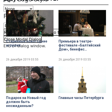
Font Family
Reset
restore all settings to the default values
Done
Close Modal Dialog
Старинные новогодние
Премьера в театре-
End of dialog window.
игрушки
фестивале «Балтийский
Дом», бенефис
Т.Л.Пилецкой
26 декабря 2019
03:55
26 декабря 2019
03:55
Подарок на Новый год
Главные часы Петербурга
должен быть
неожиданным?