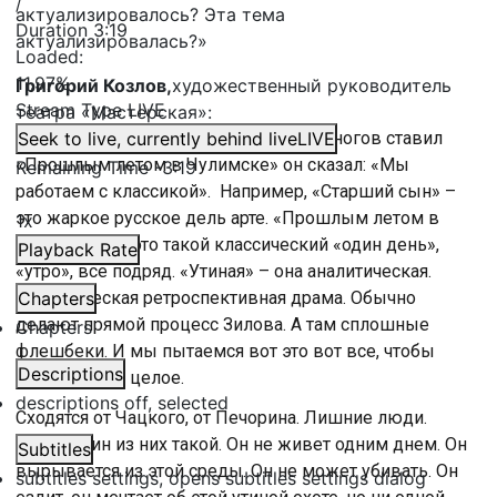
/
актуализировалось? Эта тема
Duration
3:19
актуализировалась?»
Loaded
:
11.97%
Григорий Козлов,
художественный руководитель
Stream Type
LIVE
театра «Мастерская»:
«Времена не выбирают. Когда Товстоногов ставил
Seek to live, currently behind live
LIVE
«Прошлым летом в Чулимске» он сказал: «Мы
Remaining Time
-
3:19
работаем с классикой». Например, «Старший сын» –
это жаркое русское дель арте. «Прошлым летом в
1x
Чулимске» – это такой классический «один день»,
Playback Rate
«утро», все подряд. «Утиная» – она аналитическая.
Аналитическая ретроспективная драма. Обычно
Chapters
делают прямой процесс Зилова. А там сплошные
Chapters
флешбеки. И мы пытаемся вот это вот все, чтобы
Descriptions
было единое целое.
descriptions off
, selected
Сходятся от Чацкого, от Печорина. Лишние люди.
Зилов один из них такой. Он не живет одним днем. Он
Subtitles
вырывается из этой среды. Он не может убивать. Он
subtitles settings
, opens subtitles settings dialog