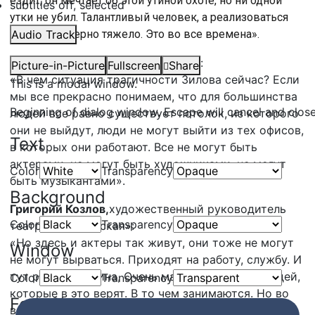
ездит, он мечтает об этой утиной охоте, но ни одной
subtitles off
, selected
утки не убил. Талантливый человек, а реализоваться
ему неимоверно тяжело. Это во все времена».
Audio Track
Вячеслав Резаков,
корреспондент:
Picture-in-Picture
Fullscreen
Share
«В чем ситуация трагичности Зилова сейчас? Если
This is a modal window.
мы все прекрасно понимаем, что для большинства
Beginning of dialog window. Escape will cancel and clos
людей все равно существует потолок, из которого
они не выйдут, люди не могут выйти из тех офисов,
Text
в которых они работают. Все не могут быть
актерами, не могут быть художниками, не могут
Color
Transparency
быть музыкантами».
Background
Григорий Козлов,
художественный руководитель
Color
Transparency
театра «Мастерская»:
«Но здесь и актеры так живут, они тоже не могут
Window
не могут вырваться. Приходят на работу, службу. И
тут рутина, рутина, Очень мало счастливых людей,
Color
Transparency
которые в это верят. В то чем занимаются. Но во
Font Size
все времена люди достойно жили. Они всегда