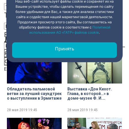
Наш веб-сайт использует файлы cookie и сохраняет их на
искали поиски выхода какого-то».
Вашем устройстве, чтобы сделать перемещения по сайту
более удобными для Вас, а также для анализа статистики
Text Edge Style
сайта и содействия нашей маркетинговой деятельности.
Продолжая просмотр этого сайта, Вы соглашаетесь на
обработку файлов cookie в соответствии с
Политикой
использования АО «ГАТР» файлов cookie
.
Font Family
Другие сюжеты
Принять
Reset
restore all settings to the default values
Done
Close Modal Dialog
End of dialog window.
Обладатель пальмовой
Выставка «Дон Кихот.
ветви за лучший саундтрек
Глава, в которой…» в
о выступлении в Эрмитаже
доме-музее Ф. И.
Шаляпина
28 мая 2019
19:45
28 мая 2019
19:45