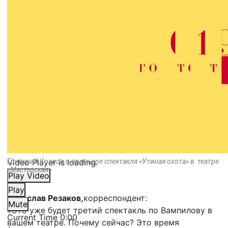
Video Player is loading.
Григорий Козлов о премьере спектакля «Утиная охота» в театре
«Мастерская»
Play Video
Play
Вячеслав Резаков,
корреспондент:
Mute
«Это уже будет третий спектакль по Вампилову в
Current Time
0:00
вашем театре. Почему сейчас? Это время