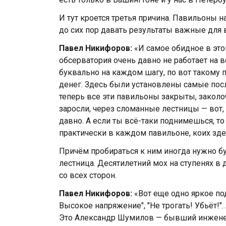
И тут кроется третья причина. Павильоны н
до сих пор давать результаты важные для 
Павел Никифоров:
«И самое обидное в это
обсерватория очень давно не работает на 
буквально на каждом шагу, по вот такому 
денег. Здесь были установлены самые пос
теперь все эти павильоны закрыты, заколо
заросли, через сломанные лестницы — вот, 
давно. А если ты всё-таки поднимешься, то
практически в каждом павильоне, коих зде
Причём пробираться к ним иногда нужно б
лестница. Десятилетний мох на ступенях в 
со всех сторон.
Павел Никифоров:
«Вот еще одно яркое по
Высокое напряжение", "Не трогать! Убьёт!".
Это Александр Шумилов — бывший инженер