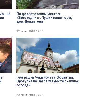
мирный
По довлатовским местам.
ции
«Заповедник», Пушкинские горы,
дом Довлатова
22 июня 2018
19:00
ые
География Чемпионата. Хорватия.
и
Прогулка по Загребу вместе с «Пульс
города»
22 июня 2018
19:00