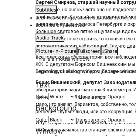
Сергей Смирнов, старший научный сотру
замечание, но очень часто оно не подкреп
Subtitles
этой засветки. Каждый из телезрителей мож
subtitles settings
, opens subtitles settings 
интернете вид из космоса Петербурга и окре
subtitles off
, selected
большое световое пятно и щупальца вдоль 
Audio Track
что если ничего не строить, то южный сект
астрометрических наблюдений. Так что дав
Picture-in-Picture
Fullscreen
Share
Все телескопы обсерватории, все наблюдени
This is a modal window.
ЖК. С депутатом Борисом Вишневским мы вс
Beginning of dialog window. Escape will ca
неравнодушных петербуржцев нарисовал п
Борис Вишневский, депутат Законодател
Text
обсерватории защитная зона 3 километра. 
Color
Transparency
причём не рублей. Цена вопроса такова, чт
мало, что значат. Вариантов, собственно, 
Background
решение глупые люди, или это коррупция. 
Color
Transparency
И тут вторая причина возможного уничтоже
Window
нынешнее начальство станции сложно запод