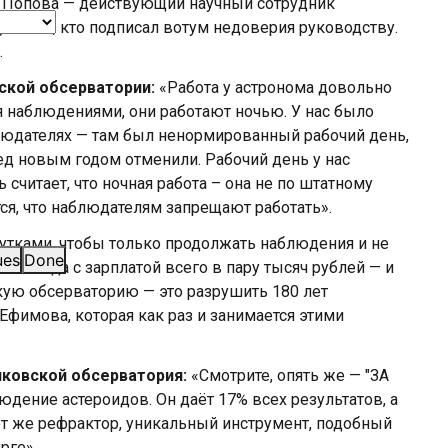
а Попова — действующий научный сотрудник
 ученых, кто подписал вотум недоверия руководству.
.
ской обсерватории:
«Работа у астронома довольно
 наблюдениями, они работают ночью. У нас было
людателях — там был ненормированный рабочий день,
ред новым годом отменили. Рабочий день у нас
ь считает, что ночная работа – она не по штатному
тся, что наблюдателям запрещают работать».
сутками, чтобы только продолжать наблюдения и не
ues
Done
 Иногда с зарплатой всего в пару тысяч рублей — и
кую обсерваторию — это разрушить 180 лет
Ефимова, которая как раз и занимается этими
лковской обсерватория:
«Смотрите, опять же — "ЗА
юдение астероидов. Он даёт 17% всех результатов, а
от же рефрактор, уникальный инструмент, подобный
рге».