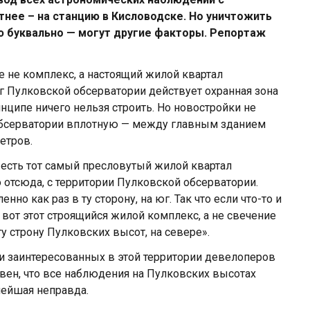
тнее – на станцию в Кисловодске. Но уничтожить
 буквально — могут другие факторы. Репортаж
е не комплекс, а настоящий жилой квартал
уг Пулковской обсерватории действует охранная зона
инципе ничего нельзя строить. Но новостройки не
к обсерватории вплотную — между главным зданием
етров.
 есть тот самый пресловутый жилой квартал
о отсюда, с территории Пулковской обсерватории.
о как раз в ту сторону, на юг. Так что если что-то и
 вот этот строящийся жилой комплекс, а не свечение
 ту строну Пулковских высот, на севере».
 и заинтересованных в этой территории девелоперов
сивен, что все наблюдения на Пулковских высотах
нейшая неправда.