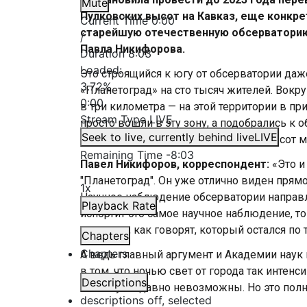
Mute
Пулковских высот на Кавказ, еще конкре
Current Time
0:00
старейшую отечественную обсерваторию
/
Павла Никифорова.
Duration
8:03
Loaded
:
Это строящийся к югу от обсерватории даж
3.72%
«Планетоград» на сто тысяч жителей. Вокр
0:00
в три километра — на этой территории в пр
Stream Type
LIVE
просто вошли в эту зону, а подобрались 
Seek to live, currently behind live
LIVE
станции и стройкой уже каких-то семьсот м
Remaining Time
-
8:03
Павел Никифоров, корреспондент:
«Это и
"Планетоград". Он уже отлично виден прям
1x
Научное наблюдение обсерватории направленн
Playback Rate
испортит это самое научное наблюдение, то
от города, как говорят, который остался по
Chapters
Chapters
А ведь главный аргумент и Академии наук
в том, что ночью свет от города так интен
Descriptions
якобы уже давно невозможны. Но это пол
descriptions off
, selected