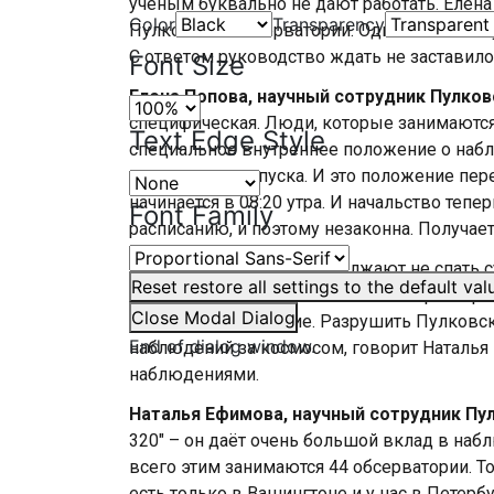
ученым буквально не дают работать. Елен
Color
Transparency
Пулковской обсерватории. Одна из тех 127
С ответом руководство ждать не заставило
Font Size
Елена Попова, научный сотрудник Пулков
специфическая. Люди, которые занимаются
Text Edge Style
специальное внутреннее положение о наб
или какие-то отпуска. И это положение пе
начинается в 08:20 утра. И начальство тепер
Font Family
расписанию, и поэтому незаконна. Получае
Но при этом ученые продолжают не спать 
Reset
restore all settings to the default val
нарушать штатное расписание обсерватории.
Close Modal Dialog
это не преувеличение. Разрушить Пулковс
End of dialog window.
наблюдений за космосом, говорит Наталья 
наблюдениями.
Наталья Ефимова, научный сотрудник Пу
320" – он даёт очень большой вклад в набл
всего этим занимаются 44 обсерватории. Т
есть только в Вашингтоне и у нас в Петербу