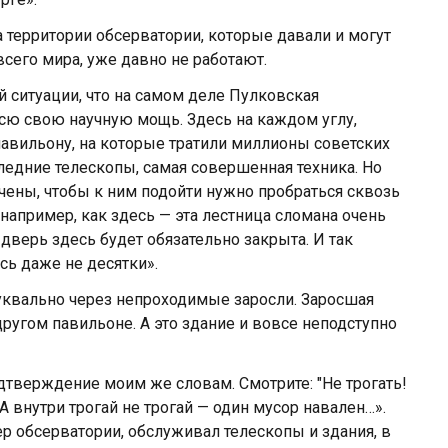
а территории обсерватории, которые давали и могут
всего мира, уже давно не работают.
й ситуации, что на самом деле Пулковская
всю свою научную мощь. Здесь на каждом углу,
павильону, на которые тратили миллионы советских
ледние телескопы, самая совершенная техника. Но
чены, чтобы к ним подойти нужно пробраться сквозь
например, как здесь — эта лестница сломана очень
 дверь здесь будет обязательно закрыта. И так
сь даже не десятки».
уквально через непроходимые заросли. Заросшая
другом павильоне. А это здание и вовсе неподступно
дтверждение моим же словам. Смотрите: "Не трогать!
 А внутри трогай не трогай — один мусор навален…».
 обсерватории, обслуживал телескопы и здания, в