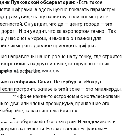
дник Пулковской обсерватории:
«Есть такое
ляется цифрами. А здесь нужно показать параметры
ет сам увидеть эту засветку, если посмотрит в
dialog
стностей. Он увидит, что да — центр города — это
дорог… И он увидит, что за аэропортом темно… Так
ор у нас очень хорош, и именно он важен для
айте измерять, давайте приводить цифры».
я направлены на юг, ровно на ту точку, где строится
третились на другой точке, которую кто-то из
ncel and close the window.
рямо на асфальте.
ьного собрания Санкт-Петербурга:
«Вокруг
И если построить жилье в этой зоне — это миллиарды,
о на этом фоне какие-то астрономы с их телескопами
только два: или члены президиума, принявшие это
Выбирайте, какая гипотеза ближе».
ния петербургской обсерватории. И академиков, и
озрить в глупости. Но факт остаётся фактом —