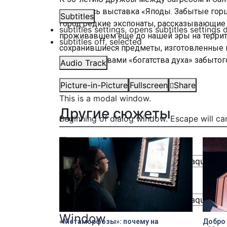
открылась выставка «Яподы. Забытые горц
Subtitles
город редкие экспонаты, рассказывающие 
subtitles settings
, opens subtitles settings 
проживавшем еще до нашей эры на террит
subtitles off
, selected
сохранившиеся предметы, изготовленные из
свидетельствами «богатства духа» забытого
Audio Track
Picture-in-Picture
Fullscreen
Share
This is a modal window.
Другие сюжеты
Beginning of dialog window. Escape will ca
Text
Color
Transparency
Background
Color
Transparency
Window
«Метаморфозы»: почему на
Добро 