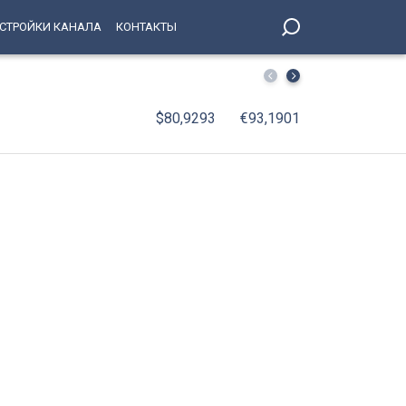
СТРОЙКИ КАНАЛА
КОНТАКТЫ
СКА подписал пробный контракт с Игорем Ларионовым
$80,9293
€93,1901