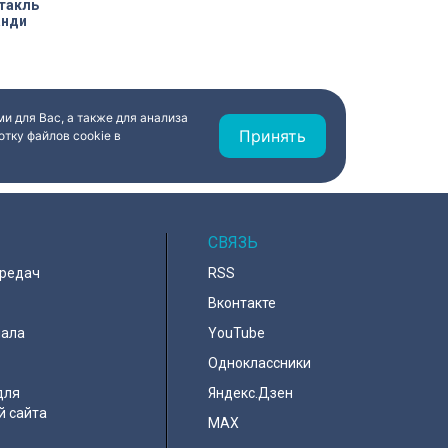
такль
анди
и для Вас, а также для анализа
Принять
тку файлов cookie в
СВЯЗЬ
ередач
RSS
Вконтакте
нала
YouTube
Одноклассники
для
Яндекс.Дзен
й сайта
MAX