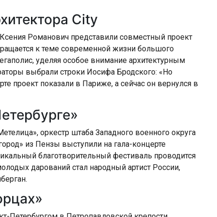
хитектора City
 Ксения Романович представили совместный проект
бращается к теме современной жизни большого
егаполис, уделяя особое внимание архитектурным
раторы выбрали строки Иосифа Бродского: «Но
рте проект показали в Париже, а сейчас он вернулся в
Петербурге»
етелица», оркестр штаба Западного военного округа
город» из Пензы выступили на гала-концерте
уникальный благотворительный фестиваль проводится
лодых дарований стал народный артист России,
иберган.
орцах»
кт-Петербургом в Петропавловской крепости