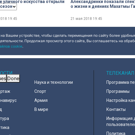
е уличного искусства открыли
Александринки показали спек
 сезон
о жизни и деяниях Махатмы Г
2018
19:45
21 мая 2018
19:45
 на Вашем устройстве, чтобы сделать перемещения по сайту более удобным
деятельности. Продолжая просмотр этого сайта, Вы соглашаетесь на обрабо
айлов cookie
.
ОСТИ
ТЕЛЕКАНАЛ
ues
Done
Наука и технологии
Программа п
ортаж
Спорт
Программы
навирус
Армия
Настройка ка
д
В мире
Контакты
тура
Информация 
пользователе
тика
Политика