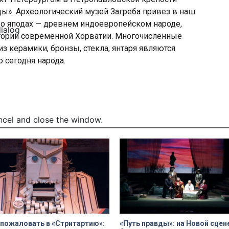
ы». Археологический музей Загреба привез в наш
о яподах — древнем индоевропейском народе,
dialog
ории современной Хорватии. Многочисленные
 керамики, бронзы, стекла, янтаря являются
 сегодня народа.
ncel and close the window.
пожаловать в «Стритартию»:
«Путь правды»: на Новой сцен