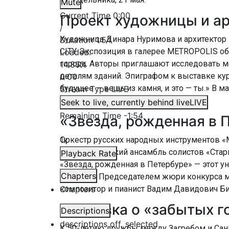
Mute
Current Time
0:00
Проект художницы и ар
/
Художница Динара Нуримова и архитектор
Duration
1:54
CITY. Экспозиция в галерее METROPOLIS о
Loaded
:
города. Авторы приглашают исследовать м
14.85%
деталям зданий. Эпиграфом к выставке ку
0:00
будущее — вещь из камня, и это — ты.» В ма
Stream Type
LIVE
Петербург.
Seek to live, currently behind live
LIVE
Remaining Time
-
1:54
«Звезда, рожденная в 
1x
Оркестр русских народных инструментов «М
и Губернаторский ансамбль солистов «Стар
Playback Rate
«Звезда, рожденная в Петербуре» — этот 
Chapters
впервые. Председателем жюри конкурса мо
Chapters
композитор и пианист Вадим Давидович Б
Выставка о «забытых г
Descriptions
descriptions off
, selected
К 50-летию дружбы между Загребом и Сан