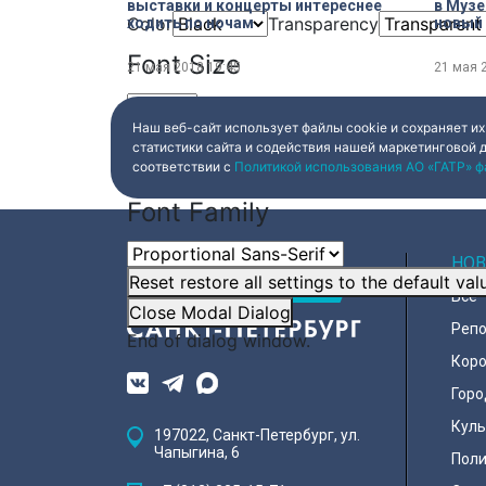
выставки и концерты интереснее
в Музе
Color
Transparency
ходить по ночам
новый
Font Size
21 мая 2018
19:45
21 мая 
Наш веб-сайт использует файлы cookie и сохраняет их
Text Edge Style
статистики сайта и содействия нашей маркетинговой 
соответствии с
Политикой использования АО «ГАТР» ф
Font Family
НОВ
Reset
restore all settings to the default val
Все
Close Modal Dialog
Реп
End of dialog window.
Коро
Горо
Куль
197022, Санкт-Петербург, ул.
Чапыгина, 6
Поли