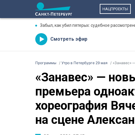
НАЦПРОЕКТЫ
Забыл, как убил пятерых: судебное рассмотре
Смотреть эфир
Программы
Утро в Петербурге 29 мая
«Занавес» — новый вз
«Занавес» — новы
премьера одноак
хореография Вяч
на сцене Алексан