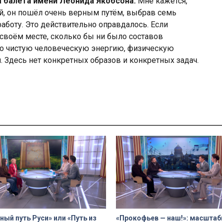
а балета имени Леонида Якобсона:
Мне кажется,
ой, он пошёл очень верным путём, выбрав семь
работу. Это действительно оправдалось. Если
своём месте, сколько бы ни было составов
про чистую человеческую энергию, физическую
 Здесь нет конкретных образов и конкретных задач.
ный путь Руси» или «Путь из
«Прокофьев — наш!»: масшта