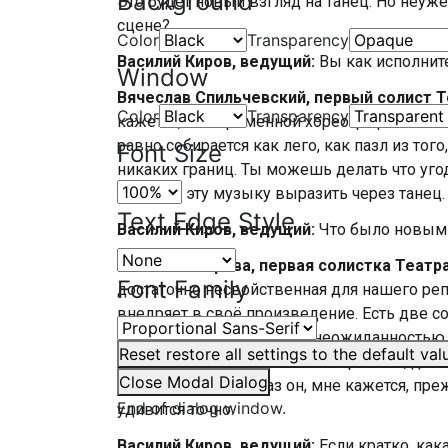
Background
Это будет новый взгляд на танец. Но неуж
сцене?
Color
Transparency
Василий Киров, ведущий:
Вы как исполните
Window
Вячеслав Спильчевский, первый солист 
Color
Transparency
кажется, в современной хореографии это п
равно собирается как лего, как пазл из тог
Font Size
никаких границ. Ты можешь делать что уго
того, как эту музыку выразить через танец.
Text Edge Style
Василий Киров, ведущий:
Что было новым 
Галина Михарёва, первая солистка Театр
Font Family
достаточно несвойственная для нашего реп
внедряет в своё произведение. Есть две с
последнего были для нас неожиданностью.
Reset
restore all settings to the default val
работает с музыкальным материалом, для м
Close Modal Dialog
необычное. В этот раз он, мне кажется, пре
End of dialog window.
удивится точно.
Василий Киров, ведущий:
Если кратко, как