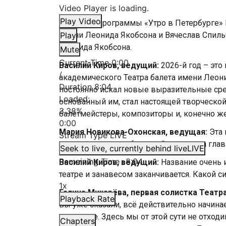
Video Player is loading.
Play Video
В гостях у программы «Утро в Петербурге» 
имени Леонида Якобсона и Вячеслав Спиль
Play
Леонида Якобсона.
Mute
Current Time
0:00
Василий Киров, ведущий:
2026-й год – это
/
академического Театра балета имени Леон
Duration
8:04
постоянно искал новые выразительные сред
Loaded
:
основанный им, стал настоящей творческой
3.38%
балетмейстеры, композиторы и, конечно же
0:00
Мария Новикова-Охонская, ведущая:
Эта 
Stream Type
LIVE
этому – премьера балета «Занавес» на глав
Seek to live, currently behind live
LIVE
Remaining Time
-
8:04
Василий Киров, ведущий:
Название очень и
театре и занавесом заканчивается. Какой 
1x
Галина Михарёва, первая солистка Театр
Playback Rate
вы уже сказали, всё действительно начина
спектакле. Здесь мы от этой сути не отходи
Chapters