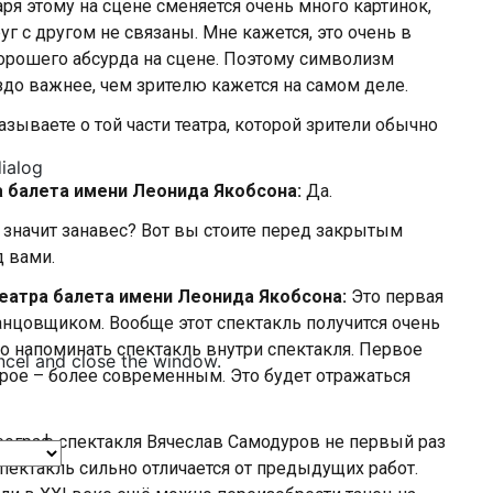
аря этому на сцене сменяется очень много картинок,
уг с другом не связаны. Мне кажется, это очень в
хорошего абсурда на сцене. Поэтому символизм
аздо важнее, чем зрителю кажется на самом деле.
азываете о той части театра, которой зрители обычно
dialog
а балета имени Леонида Якобсона:
Да.
 значит занавес? Вот вы стоите перед закрытым
д вами.
Театра балета имени Леонида Якобсона:
Это первая
анцовщиком. Вообще этот спектакль получится очень
то напоминать спектакль внутри спектакля. Первое
ncel and close the window.
орое – более современным. Это будет отражаться
ограф спектакля Вячеслав Самодуров не первый раз
т спектакль сильно отличается от предыдущих работ.