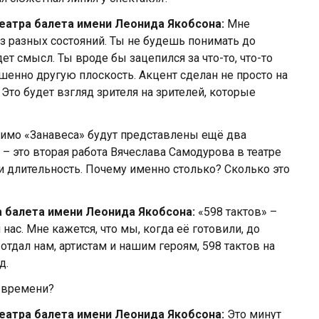
Театра балета имени Леонида Якобсона:
Мне
з разных состояний. Ты не будешь понимать до
дет смысл. Ты вроде бы зацепился за что-то, что-то
ршенно другую плоскость. Акцент сделан не просто на
. Это будет взгляд зрителя на зрителей, которые
мо «Занавеса» будут представлены ещё два
 – это вторая работа Вячеслава Самодурова в театре
о и длительность. Почему именно столько? Сколько это
а балета имени Леонида Якобсона:
«598 тактов» –
ас. Мне кажется, что мы, когда её готовили, до
отдал нам, артистам и нашим героям, 598 тактов на
д.
о времени?
Театра балета имени Леонида Якобсона:
Это минут