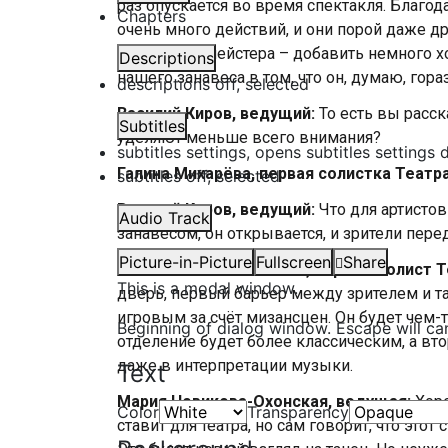
раз опускается во время спектакля. Благод
Chapters
очень много действий, и они порой даже др
стиле балетмейстера – добавить немного 
Descriptions
нашего занавеса в том, что он, думаю, гор
descriptions off
, selected
Василий Киров, ведущий:
То есть вы расск
Subtitles
уделяют меньше всего внимания?
subtitles settings
, opens subtitles settings 
Галина Михарёва, первая солистка Театр
subtitles off
, selected
Василий Киров, ведущий:
Что для артистов
Audio Track
занавесом, он открывается, и зрители пере
Picture-in-Picture
Fullscreen
Share
Вячеслав Спильчевский, первый солист 
This is a modal window.
дверь, первый барьер между зрителем и т
игровым за счёт мизансцен. Он будет чем-
Beginning of dialog window. Escape will ca
отделение будет более классическим, а вт
даже в интерпретации музыки.
Text
Мария Новикова-Охонская, ведущая:
Хоре
Color
Transparency
ставит для театра, но сам говорит, что это