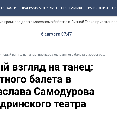
НОВОСТИ
ПРОГРАММА ПЕРЕДАЧ
ПРОГРАММЫ
ТРАНСЛЯЦИИ
НА
ние громкого дела о массовом убийстве в Липной Горке приостанов
6 августа
07:47
гляд на танец: премьера одноактного балета в хореография Вячеслава Самодурова на сцене Александринского театра
й взгляд на танец:
тного балета в
еслава Самодурова
дринского театра