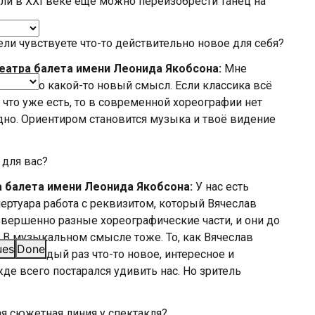
ели в XXI веке ещё можно переизобрести танец на
ли чувствуете что-то действительно новое для себя?
Театра балета имени Леонида Якобсона:
Мне
остоянно какой-то новый смысл. Если классика всё
о, что уже есть, то в современной хореографии нет
дно. Ориентиром становится музыка и твоё видение
для вас?
а балета имени Леонида Якобсона:
У нас есть
ертуара работа с реквизитом, который Вячеслав
овершенно разные хореографические части, и они до
 В музыкальном смысле тоже. То, как Вячеслав
ues
Done
еня каждый раз что-то новое, интересное и
жде всего постарался удивить нас. Но зритель
ая сюжетная линия у спектакля?