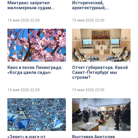
Минтранс запретил
Исторический,
маломерным судам
архитектурный,
выходить на Неву ночью
культурный феномен
15 мая 2026
22:00
15 мая 2026
22:00
Кино и песни Ленинграда.
Отчет губернатора. Какой
«Когда цвели сады»
Санкт-Петербург мы
строим?
15 мая 2026
22:00
15 мая 2026
22:00
«Зенит» в шаге от
Выставка Анатолия