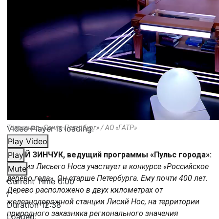
Video Player is loading.
Телеканал «Санкт-Петербург» / АО «ГАТР»
Play Video
ЮРИЙ ЗИНЧУК, ведущий программы «Пульс города»:
Play
«Дуб из Лисьего Носа участвует в конкурсе «Российское
Mute
дерево года». Он старше Петербурга. Ему почти 400 лет.
Current Time
0:00
Дерево расположено в двух километрах от
/
железнодорожной станции Лисий Нос, на территории
Duration
12:38
природного заказника регионального значения
Loaded
: