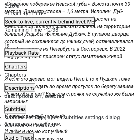
«Северное побережье Невской губы». Высота почти 30
2.20%
метров. Диаметр ствола – 1,6 метра. Исполин. Дуб-
Stream Type
LIVE
богатырь. Хоть весь и в заплатках. Дуб растет на
Seek to live, currently behind live
LIVE
живописной поляне у Финского залива, на территории
Remaining Time
-
12:38
бывшей усадьбы «Ближние Дубки». В путевом дворце,
который не сохранился до наших дней, останавливался
1x
Петр I по дороге из Петербурга в Сестрорецк. В 2022
Playback Rate
году дереву был присвоен статус памятника живой
природы.
Chapters
Chapters
И если это дерево мог видеть Пётр I, то и Пушкин тоже
мог его наблюдать во время прогулок по берегу залива.
Descriptions
Почему бы и нет? Ведь эти строчки не случайно же были
descriptions off
, selected
написаны:
Subtitles
У лукоморья дуб зелёный;
subtitles settings
, opens subtitles settings dialog
Златая цепь на дубе том:
subtitles off
, selected
И днём и ночью кот учёный
Audio Track
Всё ходит по цепи кругом…