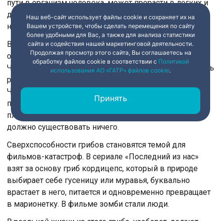
пути в организм человека, может прорасти в легких и
даже в мозг. В зоне риска, прежде всего, люди с
Наш веб-сайт использует файлы cookie и сохраняет их на
низким иммунитетом.
Вашем устройстве, чтобы сделать перемещения по сайту
более удобными для Вас, а также для анализа статистики
В 1991 году робот с механической клешнёй
сайта и содействия нашей маркетинговой деятельности.
Продолжая просмотр этого сайта, Вы соглашаетесь на
обследовал стены четвёртого энергоблока
обработку файлов cookie в соответствии с
Политикой
Чернобыльской АЭС. Пять лет после взрыва – уровень
использования АО «ГАТР» файлов cookie
.
радиации внутри саркофага тысячи рентген в час.
Человек умер бы за минуты. Как вдруг на мониторе
Принять
появились чёрные пятна на бетоне. Плесень. Живая
плесень – там, где по всем законам биологии не
должно существовать ничего.
Сверхспособности грибов становятся темой для
фильмов-катастроф. В сериале «Последний из нас»
взят за основу гриб кордицепс, который в природе
выбирает себе гусеницу или муравья, буквально
врастает в него, питается и одновременно превращает
в марионетку. В фильме зомби стали люди.