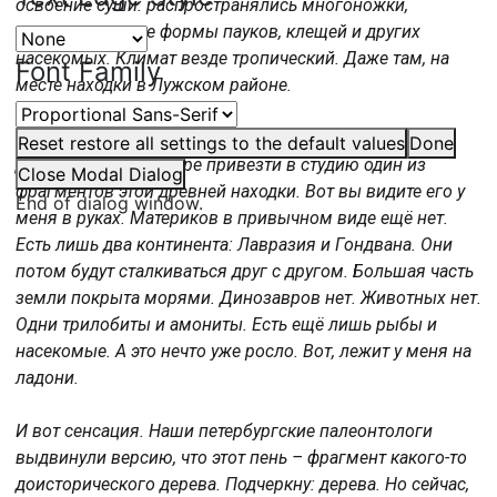
освоение суши: распространялись многоножки,
возникли ранние формы пауков, клещей и других
насекомых. Климат везде тропический. Даже там, на
Font Family
месте находки в Лужском районе.
И вот нашли этот пень. Нам учёные позволили для
Reset
restore all settings to the default values
Done
демонстрации в эфире привезти в студию один из
Close Modal Dialog
фрагментов этой древней находки. Вот вы видите его у
End of dialog window.
меня в руках. Материков в привычном виде ещё нет.
Есть лишь два континента: Лавразия и Гондвана. Они
потом будут сталкиваться друг с другом. Большая часть
земли покрыта морями. Динозавров нет. Животных нет.
Одни трилобиты и амониты. Есть ещё лишь рыбы и
насекомые. А это нечто уже росло. Вот, лежит у меня на
ладони.
И вот сенсация. Наши петербургские палеонтологи
выдвинули версию, что этот пень – фрагмент какого-то
доисторического дерева. Подчеркну: дерева. Но сейчас,