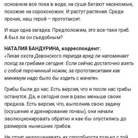
основном все пока в воде, на суше бегают насекомые,
похожие на сороконожек. И растут растения. Среди
прочих, наш герой – прототаксит.
И еще одна загадка. Предположим, это все-таки гриб.
А был ли он съедобным?
НАТАЛИЯ БАНДУРИНА, корреспондент:
«Тихая охота Девонского периода вряд ли напоминает
поход за грибами сегодня. Если сейчас достаточно взять
с собой перочинный ножик, за прототакситами как
минимум надо было бы ходить с мачете».
Грибы были до нас. Есть версия, что и после нас грибы
останутся. Да, и сегодня они в разы меньше своих
предков. Есть версия, что, выполнив свою задачу
(осушение и дренирование почвы), они начали
эволюционировать обратно и как-бы опустились до
размеров нынешних грибов.
Не стоит недооценивать их способности только с той