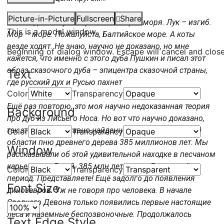
Picture-in-Picture
Fullscreen
Share
Всё сходится: лукоморье – это берег моря. Лук – изгиб.
This is a modal window.
Мор – море. Пожалуйста, Балтийское море. А коты
везде ходят. Не знаю, научно не доказано, но мне
Beginning of dialog window. Escape will cancel and clos
кажется, что именно с этого дуба Пушкин и писал этот
образ сказочного дуба – эпицентра сказочной страны,
Text
где русский дух и Русью пахнет
Color
Transparency
Ещё раз повторю, это моя научно недоказанная теория
Background
про дуб из Лисьего Носа. Но вот что научно доказано,
так это то, что недавно найденному в Ленинградской
Color
Transparency
области пню древнего дерева 385 миллионов лет. Мы
Window
рассказывали об этой удивительной находке в песчаном
карьере под Лугой. 385 млн лет назад, Девонский
Color
Transparency
период. Представляете! Ещё задолго до появления
Font Size
динозавров. Уж не говоря про человека. В начале
Среднего Девона только появились первые настоящие
леса и наземные беспозвоночные. Продолжалось
Text Edge Style