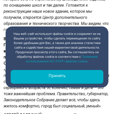
по оснащению школ и так далее. Готовится к
реконструкции наше новое здание, которое мы
получили, откроется Центр дополнительного
образования и технического творчества. Мы видим, что
город живёт и развивается. Это очень хорошо».
Наш веб-сайт использует файлы cookie и сохраняет их на
ВАСИЛИЙ ВОЛОБУЕВ, председатель Совета Санкт-
Вашем устройстве, чтобы сделать перемещения по сайту
более удобными для Вас, а также для анализа статистики
Петербургской общественной организации
сайта и содействия нашей маркетинговой деятельности.
ветеранов войны, труда, вооруженных сил и
Продолжая просмотр этого сайта, Вы соглашаетесь на
правоохранительных органов, почетный гражданин
обработку файлов cookie в соответствии с
Политикой
использования АО «ГАТР» файлов cookie
.
Санкт-Петербурга:
«Для нас, старшего поколения, очень важно то, что в
приоритете и у губернатора, и у правительства находятся
Принять
социальные проблемы старшего поколения,
серебряного возраста. И, конечно, семья и дети – это
тоже важнейшая проблема. Правительство, губернатор,
Законодательное Собрание делает всё, чтобы здесь
жилось комфортно, город был социальный, умный».