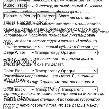
общественный транспорт. Строим новые хай-тек парки.
Audio Track
Фармацевтический кластер, автомобильный. Спускаем
на воду корабли и ледоколы. Но всегда степень
Picture-in-Picture
Fullscreen
Share
ответственности и культуры управления со стороны
This is a modal window.
власти определяется самым важным – отношением к
семье и к детям. И здесь было многое сделано в этом
Beginning of dialog window. Escape will cancel and clos
направлении. Например, полностью ликвидирован
дефицит мест в детских садах и школах. И особенно
Text
важное решение – мы первый субъект в России, где
Color
Transparency
введена система бесплатных детских садов. Забота о
детях и семье – самое важное, что должна делать
Background
власть в городе. И она это делает.
Color
Transparency
Важнейшее направление – это метро. Был полный
Window
провал в 2019 году. Отрасль метростроения почти
полностью была разорена. Людям даже не платили
Color
Transparency
зарплату. Все скептически посматривали на Москву, где
Font Size
открывались новые станции. И вот сейчас губернатор
твёрдо и чётко говорит о том, что всё, разрыв между