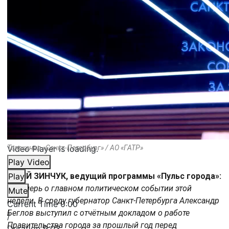
Video Player is loading.
Телеканал «Санкт-Петербург» / АО «ГАТР»
Play Video
ЮРИЙ ЗИНЧУК, ведущий программы «Пульс города»:
Play
«А теперь о главном политическом событии этой
Mute
недели. В среду губернатор Санкт-Петербурга Александр
Current Time
0:00
Беглов выступил с отчётным докладом о работе
/
Правительства города за прошлый год перед
Duration
9:03