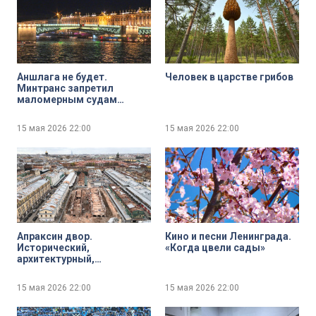
Аншлага не будет.
Человек в царстве грибов
Минтранс запретил
маломерным судам
выходить на Неву ночью
15 мая 2026
22:00
15 мая 2026
22:00
Апраксин двор.
Кино и песни Ленинграда.
Исторический,
«Когда цвели сады»
архитектурный,
культурный феномен
15 мая 2026
22:00
15 мая 2026
22:00