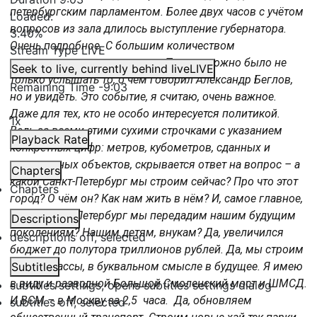
петербургским парламентом. Более двух часов с учётом
Loaded
:
вопросов из зала длилось выступление губернатора.
3.40%
Очень подробное. С большим количеством
Stream Type
LIVE
иллюстративного материала. То есть можно было не
Seek to live, currently behind live
LIVE
только услышать то, о чём говорил Александр Беглов,
Remaining Time
-
9:03
но и увидеть. Это событие, я считаю, очень важное.
Даже для тех, кто не особо интересуется политикой.
1x
Ведь за всеми этими сухими строчками с указанием
Playback Rate
конкретных цифр: метров, кубометров, сданных и
построенных объектов, скрывается ответ на вопрос – а
Chapters
какой Санкт-Петербург мы строим сейчас? Про что этот
Chapters
город? О чём он? Как нам жить в нём? И, самое главное,
какой Санкт-Петербург мы передадим нашим будущим
Descriptions
поколениям? Нашим детям, внукам? Да, увеличился
descriptions off
, selected
бюджет до полутора триллионов рублей. Да, мы строим
новые трассы, в буквальном смысле в будущее. Я имею
Subtitles
в виду и разводной Большой Смоленский мост и ШМСД.
subtitles settings
, opens subtitles settings dialog
И ВСМ – в Москву за 2,5 часа. Да, обновляем
subtitles off
, selected