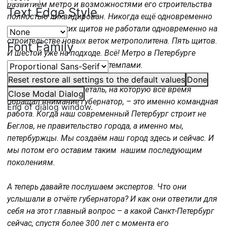
развитием метро и возможностями его строительства
Text Edge Style
полностью ликвидирован. Никогда ещё одновременно
пять проходческих щитов не работали одновременно на
строительстве новых веток метрополитена. Пять щитов.
Font Family
И шестой уже на подходе. Всё! Метро в Петербурге
начинают строить новыми темпами.
Reset
restore all settings to the default values
Done
И ещё одна важная деталь, на которую всё время
Close Modal Dialog
обращал внимание губернатор, – это именно командная
End of dialog window.
работа. Когда наш современный Петербург строит не
Беглов, не правительство города, а именно мы,
петербуржцы. Мы создаём наш город здесь и сейчас. И
мы потом его оставим таким нашим последующим
поколениям.
А теперь давайте послушаем экспертов. Что они
услышали в отчёте губернатора? И как они ответили для
себя на этот главный вопрос – а какой Санкт-Петербург
сейчас, спустя более 300 лет с момента его