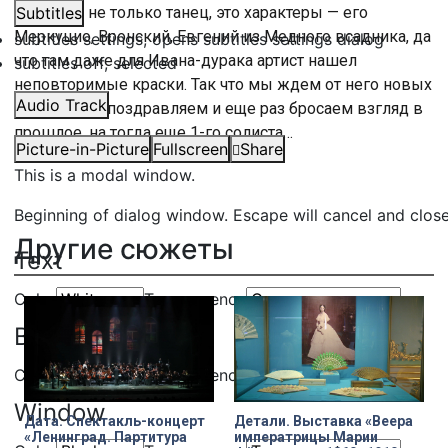
ролей, да не только танец, это характеры — его
Subtitles
Меркуцио, Вронский, Евгений из Медного всадника, да
subtitles settings
, opens subtitles settings dialog
что там даже для Ивана-дурака артист нашел
subtitles off
, selected
неповторимые краски. Так что мы ждем от него новых
Audio Track
свершений, поздравляем и еще раз бросаем взгляд в
прошлое, на тогда еще 1-го солиста…
Picture-in-Picture
Fullscreen
Share
This is a modal window.
Beginning of dialog window. Escape will cancel and clos
Другие сюжеты
Text
Color
Transparency
Background
Color
Transparency
Window
Дата. Спектакль-концерт
Детали. Выставка «Веера
«Ленинград. Партитура
императрицы Марии