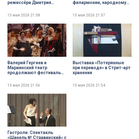
режиссёра Дмитрия
филармонии, народному
Крестьянкина
артисту России Николаю
Алексееву — 70
15 мая 2026
21:58
15 мая 2026
21:57
Валерий Гергиев и
Выставка «Потерянные
Мариинский театр
при переводе» в Стрит-арт
продолжают фестиваль
хранении
«Гений места» — на малых
родинах Чайковского в
15 мая 2026
21:56
15 мая 2026
21:54
Воткинске и Глинки в
Смоленске
Гастроли. Спектакль
«Шанель № Стравинский» с