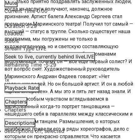
насколько приятно поздравлять заслуженных людей,
Mute
когда их заслуги получают, наконец, должное
Current Time
0:00
признание. Артист балета Александр Сергеев стал
/
премьером Мариинского театра! Получил тот самый —
Duration
5:29
высший — статус в труппе. Сколько существует наша
Loaded
:
программа, мы погружены не только в
5.86%
художественную, но и светскую составляющую
Stream Type
LIVE
процесса. Все эти годы вместе с балетоманами
Seek to live, currently behind live
LIVE
недоумевали: почему он — все еще первый солист? И
Remaining Time
-
5:29
вот вопрос снят. Художественный руководитель
Мариинского Андриан Фадеев говорит: «Нет
1x
маленьких ролей. Но он большой артист. И он в любой
Playback Rate
партии интересен». А мы это и пять лет назад знали. И
теперь с особым чувством вглядываемся в
Chapters
нарисованный когда-то портрет танцовщика —
Chapters
нашедшего себя в параллелях между классическим и
современным танцем. Размышления, о которых
Descriptions
неизбежно привели его в ряды хореографов, дело с
descriptions off
, selected
которым он прекрасно справляется. Что касается