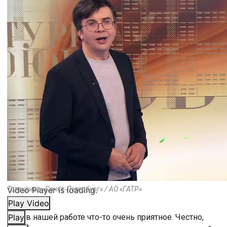
Video Player is loading.
Телеканал «Санкт-Петербург» / АО «ГАТР»
Play Video
Есть в нашей работе что-то очень приятное. Честно,
Play