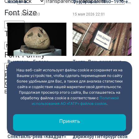
Color
Transparency
жизни» в
Фёдоровны. 1860–1910-е
Александринском театре
годы» в Государственном
Font Size
Эрмитаже
15 мая 2026
22:03
15 мая 2026
22:01
Text Edge Style
Font Family
Выставка. «Голова
Театр. День рождения
современника. Художники
Невидимого театра и
Наш веб-сайт использует файлы cookie и сохраняет их на
из коллекции» Дениса
премьера нового
Reset
restore all settings to the default values
Done
Вашем устройстве, чтобы сделать перемещения по сайту
Химиляйне в Третьем
спектакля «Лихо»
более удобными для Вас, а также для анализа статистики
месте
Close Modal Dialog
15 мая 2026
22:00
15 мая 2026
21:59
сайта и содействия нашей маркетинговой деятельности.
End of dialog window.
Продолжая просмотр этого сайта, Вы соглашаетесь на
обработку файлов cookie в соответствии с
Политикой
использования АО «ГАТР» файлов cookie
.
Принять
Книга отзывов.
Юбилей. Главному
Спектакль-рейв «Квадрат»
дирижёру Петербургской