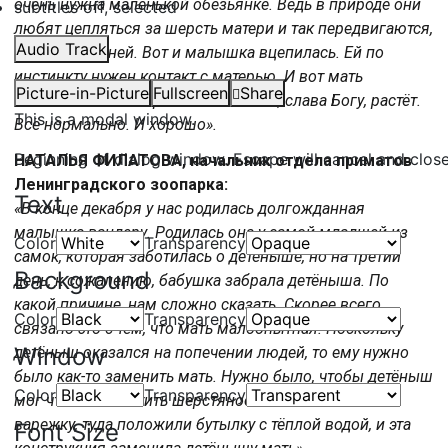
очень нужна маленькой обезьянке. Ведь в природе они
subtitles off
, selected
любят цепляться за шерсть матери и так передвигаются,
Audio Track
повиснув на ней. Вот и малышка вцепилась. Ей по
инстинкту нужен контакт с матерью. И вот мать
Picture-in-Picture
Fullscreen
Share
заменила ей эта варежка. Малышка, слава Богу, растёт.
This is a modal window.
Всё нормально. И хорошо».
Beginning of dialog window. Escape will cancel and clos
НАТАЛЬЯ ФИЛАТОВА, начальник отдела приматов
Ленинградского зоопарка:
Text
«В конце декабря у нас родилась долгожданная
малышка вандеру. Родилась она у самой младшей из
Color
Transparency
самок, которая заботилась о детёныше, но на третий
Background
день, к сожалению, бабушка забрала детёныша. По
какой причине, нам сложно сказать. Скорее всего,
Color
Transparency
связано это с тем, что мать малоопытная. Поскольку
Window
детёныш оказался на попечении людей, то ему нужно
было как-то заменить мать. Нужно было, чтобы детёныш
Color
Transparency
мог что-то обхватить шерстяное такое. Мы взяли
варежку, туда положили бутылку с тёплой водой, и эта
Font Size