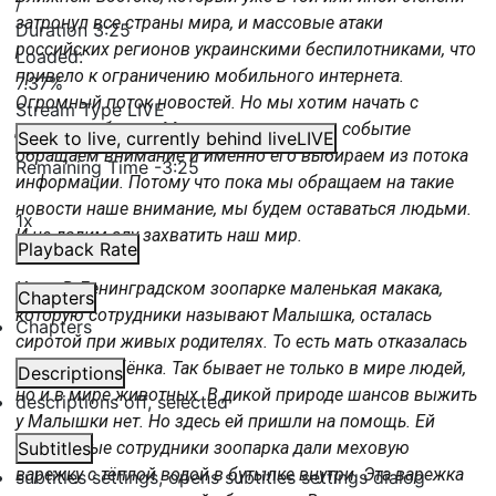
/
затронул все страны мира, и массовые атаки
Duration
3:25
российских регионов украинскими беспилотниками, что
Loaded
:
привело к ограничению мобильного интернета.
7.37%
Огромный поток новостей. Но мы хотим начать с
Stream Type
LIVE
другого события. Мы намеренно на это событие
Seek to live, currently behind live
LIVE
обращаем внимание и именно его выбираем из потока
Remaining Time
-
3:25
информации. Потому что пока мы обращаем на такие
новости наше внимание, мы будем оставаться людьми.
1x
И не дадим злу захватить наш мир.
Playback Rate
Итак. В Ленинградском зоопарке маленькая макака,
Chapters
которую сотрудники называют Малышка, осталась
Chapters
сиротой при живых родителях. То есть мать отказалась
от своего ребёнка. Так бывает не только в мире людей,
Descriptions
но и в мире животных. В дикой природе шансов выжить
descriptions off
, selected
у Малышки нет. Но здесь ей пришли на помощь. Ей
заботливые сотрудники зоопарка дали меховую
Subtitles
варежку с тёплой водой в бутылке внутри. Эта варежка
subtitles settings
, opens subtitles settings dialog