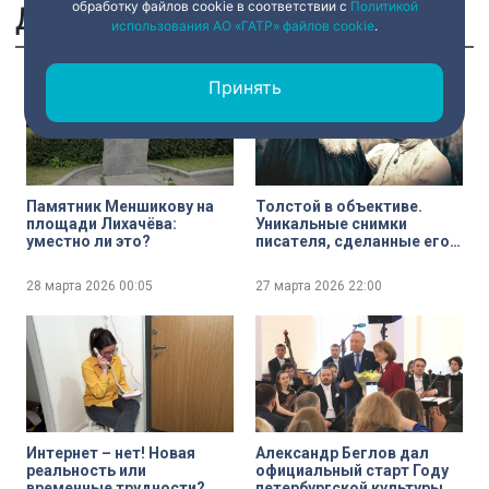
обработку файлов cookie в соответствии с
Политикой
Другие сюжеты
использования АО «ГАТР» файлов cookie
.
Принять
Памятник Меншикову на
Толстой в объективе.
площади Лихачёва:
Уникальные снимки
уместно ли это?
писателя, сделанные его
женой
28 марта 2026
00:05
27 марта 2026
22:00
Интернет – нет! Новая
Александр Беглов дал
реальность или
официальный старт Году
временные трудности?
петербургской культуры