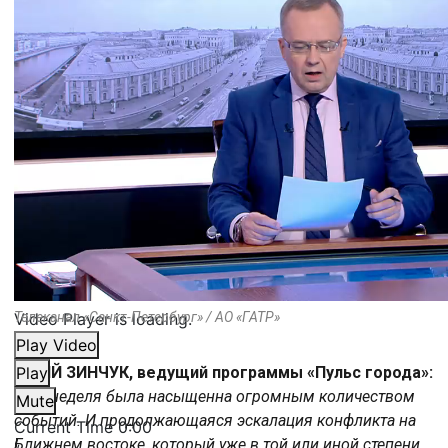
Video Player is loading.
Телеканал «Санкт-Петербург» / АО «ГАТР»
Play Video
ЮРИЙ ЗИНЧУК, ведущий программы «Пульс города»:
Play
«Эта неделя была насыщенна огромным количеством
Mute
событий. И продолжающаяся эскалация конфликта на
Current Time
0:00
Ближнем востоке, который уже в той или иной степени