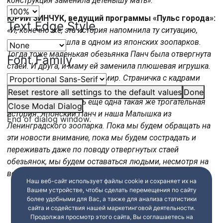
конструкция заменила детёнышу мать».
ЮРИЙ ЗИНЧУК, ведущий программы «Пульс города»:
Text Edge Style
«И, конечно же, эта история напомнила ту ситуацию,
которая произошла в одном из японских зоопарков.
Тогда тоже маленькая обезьянка Панч была отвергнута
Font Family
стаей. И друга, и маму ей заменила плюшевая игрушка.
Об этой судьбе узнал весь мир. Страничка с кадрами
Панча стала самой популярной в мировой паутине. И
Reset
restore all settings to the default values
Done
вот теперь появилась ещё одна такая же трогательная
Close Modal Dialog
история. Японский Панч и наша Малышка из
End of dialog window.
Ленинградского зоопарка. Пока мы будем обращать на
эти новости внимание, пока мы будем сострадать и
переживать даже по поводу отвергнутых стаей
обезьянок, мы будем оставаться людьми, несмотря на
всю жестокость и несправедливость этого мира».
Наш веб-сайт использует файлы cookie и сохраняет их на
Вашем устройстве, чтобы сделать перемещения по сайту
более удобными для Вас, а также для анализа статистики
сайта и содействия нашей маркетинговой деятельности.
Продолжая просмотр этого сайта, Вы соглашаетесь на