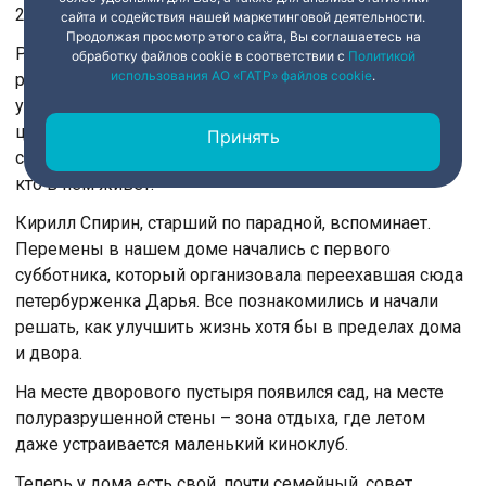
21 веке.
сайта и содействия нашей маркетинговой деятельности.
Продолжая просмотр этого сайта, Вы соглашаетесь на
Ремонт в одной из парадных. Казалось бы,
обработку файлов cookie в соответствии с
Политикой
использования АО «ГАТР» файлов cookie
.
регламентные работы, которые выполняет
управляющая компания. Но с одним нюансом. Новый
цвет стен жильцы выбирали сообща. Такова страница
Принять
современной истории, когда судьба дома в руках тех,
кто в нём живёт.
Кирилл Спирин, старший по парадной, вспоминает.
Перемены в нашем доме начались с первого
субботника, который организовала переехавшая сюда
петербурженка Дарья. Все познакомились и начали
решать, как улучшить жизнь хотя бы в пределах дома
и двора.
На месте дворового пустыря появился сад, на месте
полуразрушенной стены – зона отдыха, где летом
даже устраивается маленький киноклуб.
Теперь у дома есть свой, почти семейный, совет.