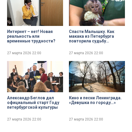
Интернет – нет! Новая
Спасти Малышку. Как
реальность или
макака из Петербурга
временные трудности?
повторила судьбу
знаменитого японского
Панча
27 марта 2026
22:00
27 марта 2026
22:00
Александр Беглов дал
Кино и песни Ленинграда.
официальный старт Году
«Девушка по городу…»
петербургской культуры
27 марта 2026
22:00
27 марта 2026
22:00