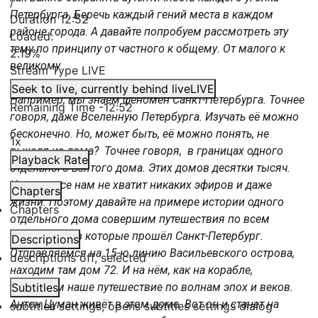
/
Петербурга. Беречь каждый гений места в каждом
Duration
12:52
районе города. А давайте попробуем рассмотреть эту
Loaded
:
тему по принципу от частного к общему. От малого к
2.19%
великому.
Stream Type
LIVE
Seek to live, currently behind live
LIVE
Например, мы знаем феномен Санкт-Петербурга. Точнее
Remaining Time
-
12:52
говоря, даже Вселенную Петербурга. Изучать её можно
бесконечно. Но, может быть, её можно понять, не
1x
выходя из дома? Точнее говоря, в границах одного
Playback Rate
отдельного взятого дома. Этих домов десятки тысяч.
Изучить все нам не хватит никаких эфиров и даже
Chapters
жизни. Поэтому давайте на примере истории одного
Chapters
отдельного дома совершим путешествия по всем
эпохам, через которые прошёл Санкт-Петербург.
Descriptions
Отправляемся на 15-ю линию Васильевского острова,
descriptions off
, selected
находим там дом 72. И на нём, как на корабле,
совершим наше путешествие по волнам эпох и веков.
Subtitles
Антон Цуман живёт в этом доме. Вот он и станет на
subtitles settings
, opens subtitles settings dialog