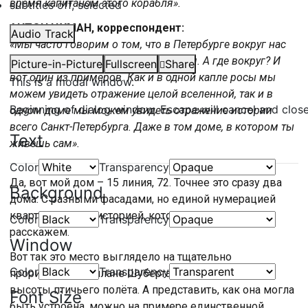
время капитаном этого корабля».
subtitles off
, selected
АНТОН ЦУМАН, корреспондент:
Audio Track
«Мы часто говорим о том, что в Петербурге вокруг нас
находится настоящая живая история. А где вокруг? И
Picture-in-Picture
Fullscreen
Share
вот один из примеров. Как и в одной капле росы мы
This is a modal window.
можем увидеть отражение целой вселенной, так и в
Beginning of dialog window. Escape will cancel and clos
одном доме мы можем увидеть отражение истории
всего Санкт-Петербурга. Даже в том доме, в котором ты
Text
живешь сам».
Color
Transparency
Да, вот мой дом – 15 линия, 72. Точнее это сразу два
Background
дома. С разными фасадами, но единой нумерацией
квартир и одной историей, которую мы сейчас и
Color
Transparency
расскажем.
Window
Вот так это место выглядело на тщательно
Color
Transparency
прорисованном плане Шуберта начала 19 века с
высоты птичьего полёта. А представить, как она могла
Font Size
быть устроена, можно на примере единственной