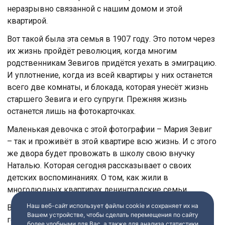
неразрывно связанной с нашим домом и этой
квартирой.
Вот такой была эта семья в 1907 году. Это потом через
их жизнь пройдёт революция, когда многим
родственникам Зевигов придётся уехать в эмиграцию.
И уплотнение, когда из всей квартиры у них останется
всего две комнаты, и блокада, которая унесёт жизнь
старшего Зевига и его супруги. Прежняя жизнь
останется лишь на фотокарточках.
Маленькая девочка с этой фотографии – Мария Зевиг
– так и проживёт в этой квартире всю жизнь. И с этого
же двора будет провожать в школу свою внучку
Наталью. Которая сегодня рассказывает о своих
детских воспоминаниях. О том, как жили в
многолюдных квартирах ленинградские семьи.
Наш веб-сайт использует файлы cookie и сохраняет их на
Вот так переплетается жизнь дома, его жильцов,
Вашем устройстве, чтобы сделать перемещения по сайту
города и целой страны. История продолжается. Уже в
более удобными для Вас, а также для анализа статистики