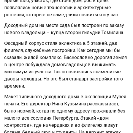
Время шло, участок, где стоял дом, рос в цене,
появлялись новые технологии и архитектурные
решения, которые не замедлили появиться и у нас.
Доходный дом на месте сада был построен по заказу
нового владельца – купца второй гильдии Томилина.
Фасадный корпус стиля эклектика в 5 этажей, два
флигеля, служебные постройки. Как сегодня мы бы
сказали, жилой комплекс. Баснословно дорогая земля
в центре побуждала домовладельцев выжимать
максимум из участка. Так и появлялись знаменитые
дворы-колодцы. Но это был стандарт застройки того
времени.
Макет типичного доходного дома в экспозиции Музея
печати. Его директор Нина Кузьмина рассказывает,
было нормой, когда по одному адресу проживали без
малого все сословия Петербурга. Этакий «дом
контрастов», где на чердаках и во флигелях живут
богема, бедный люд и студенты. На верхних этажах