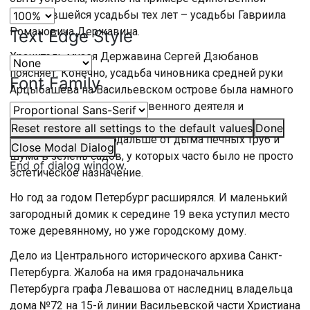
сохранившейся усадьбы тех лет – усадьбы Гавриила
Романовича Державина.
Text Edge Style
Хранитель музея Державина Сергей Дзюбанов
поясняет. Конечно, усадьба чиновника средней руки
Font Family
Арцыбашева на Васильевском острове была намного
скромнее, чем у государственного деятеля и
литератора Державина. Но и она давала отдых от
Reset
restore all settings to the default values
Done
городской суеты. Подальше от дыма печных труб и
Close Modal Dialog
шума в зелень садов, у которых часто было не просто
End of dialog window.
эстетическое назначение.
Но год за годом Петербург расширялся. И маленький
загородный домик к середине 19 века уступил место
тоже деревянному, но уже городскому дому.
Дело из Центрального исторического архива Санкт-
Петербурга. Жалоба на имя градоначальника
Петербурга графа Левашова от наследниц владельца
дома №72 на 15-й линии Васильевской части Христиана