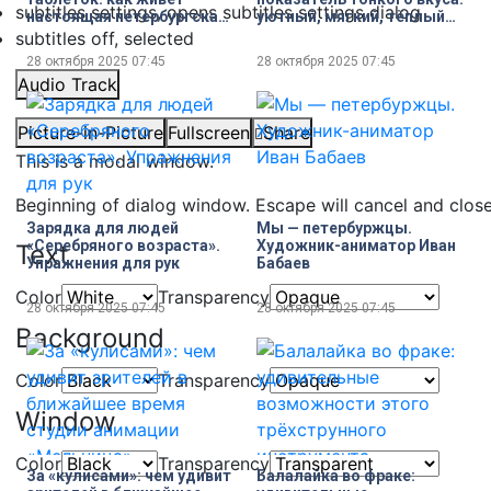
subtitles settings
, opens subtitles settings dialog
настоящая петербургская
уютный, мягкий, тёплый
бабушка
вельвет в модных
subtitles off
, selected
коллекциях осени
28 октября 2025
07:45
28 октября 2025
07:45
Audio Track
Picture-in-Picture
Fullscreen
Share
This is a modal window.
Beginning of dialog window. Escape will cancel and clos
Зарядка для людей
Мы — петербуржцы.
«Серебряного возраста».
Художник-аниматор Иван
Text
Упражнения для рук
Бабаев
Color
Transparency
28 октября 2025
07:45
28 октября 2025
07:45
Background
Color
Transparency
Window
Color
Transparency
За «кулисами»: чем удивит
Балалайка во фраке: