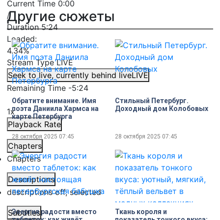
Current Time
0:00
Другие сюжеты
/
Duration
5:24
Loaded
:
4.34%
Stream Type
LIVE
Seek to live, currently behind live
LIVE
Remaining Time
-
5:24
Обратите внимание. Имя
Стильный Петербург.
поэта Даниила Хармса на
Доходный дом Колобовых
1x
карте Петербурга
Playback Rate
28 октября 2025
07:45
28 октября 2025
07:45
Chapters
Chapters
Descriptions
descriptions off
, selected
Энергия радости вместо
Ткань короля и
Subtitles
таблеток: как живёт
показатель тонкого вкуса: