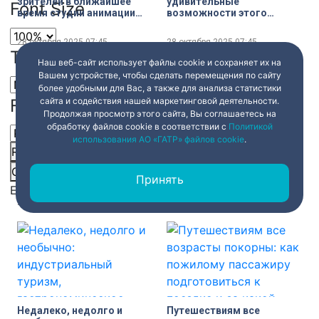
зрителей в ближайшее
удивительные
Font Size
время студии анимации
возможности этого
«Мельница»
трёхструнного
инструмента
28 октября 2025
07:45
28 октября 2025
07:45
Text Edge Style
Наш веб-сайт использует файлы cookie и сохраняет их на
Вашем устройстве, чтобы сделать перемещения по сайту
более удобными для Вас, а также для анализа статистики
сайта и содействия нашей маркетинговой деятельности.
Font Family
Продолжая просмотр этого сайта, Вы соглашаетесь на
обработку файлов cookie в соответствии с
Политикой
использования АО «ГАТР» файлов cookie
.
Микромодель мира для
Готовь сани летом, а
Reset
restore all settings to the default values
Done
ребёнка: выбираем самую
весенние клумбы —
Close Modal Dialog
правильную, интересную и
осенью: на площади
Принять
безопасную детскую
Растрелли посадят
End of dialog window.
площадку
порядка четырёх тысяч
28 октября 2025
07:45
28 октября 2025
07:45
луковиц тюльпанов
Недалеко, недолго и
Путешествиям все