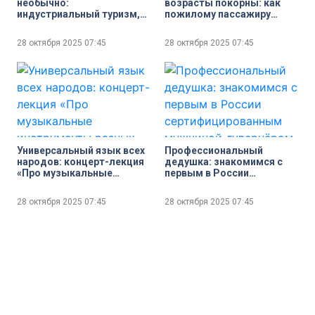
необычно:
возрасты покорны: как
индустриальный туризм,
пожилому пассажиру
гастрономическое
подготовиться к поездке
путешествие или эко-
и за какой помощью
28 октября 2025
07:45
28 октября 2025
07:45
тропа по болоту в осенние
обратиться
каникулы
Универсальный язык всех
Профессиональный
народов: концерт-лекция
дедушка: знакомимся с
«Про музыкальные
первым в России
инструменты разных
сертифицированным
стран» в Музее музыки
мужчиной-гувернёром
28 октября 2025
07:45
28 октября 2025
07:45
Шереметевского дворца