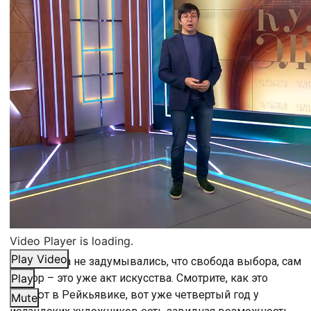
Video Player is loading.
Play Video
Вы никогда не задумывались, что свобода выбора, сам
выбор – это уже акт искусства. Смотрите, как это
Play
делают в Рейкьявике, вот уже четвертый год у
Mute