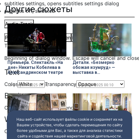
subtitles settings
, opens subtitles settings dialog
Другие сюжеты
subtitles off
, selected
Audio Track
Picture-in-Picture
Fullscreen
Share
This is a modal window.
Beginning of dialog window. Escape will cancel and clos
Премьера. Спектакль «На
Детали. «Безмерно
дне» Никиты Кобелева в
обожая изумруд» —
Text
Александринском театре
выставка в
Государственном
Эрмитаже
Color
Transparency
15 февраля 2025
00:10
15 февраля 2025
00:10
Background
Color
Transparency
Window
Наш веб-сайт использует файлы cookie и сохраняет их на
Вашем устройстве, чтобы сделать перемещения по сайту
более удобными для Вас, а также для анализа статистики
Color
Transparency
no comments. Выставка
Опера «Антигона» в
сайта и содействия нашей маркетинговой деятельности.
«Личная комната
Базилике Святой