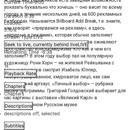
исландских художников есть завидная возможность
Current Time
0:00
показать буквально что хочешь — оно висит по всему
/
городу в течение нескольких дней, на 600 рекламных
Duration
6:38
билбордах. Называется Billboard Add Break, т.е. знаете,
Loaded
:
как говорят: «прервемся на рекламу», а здесь
5.10%
«перерыв в рекламе», которая обычно заполняет
Stream Type
LIVE
щиты. Свежие впечатления художников оживляют
Seek to live, currently behind live
LIVE
пространство консьюмеризма. Кто как и чем его
Remaining Time
-
6:38
заполняет? В этом году выбор пал на популярную
художницу Рони Хорн — на жителей Рейкьявика с
1x
разных ракурсов смотрит Изабель Юппер,
Playback Rate
неотретушированное, хмуроватое лицо, как сам
французский артхаус. «Личный выбор» — рубрика
Chapters
нашей программы. Григорий Голдовский выбирает для
Chapters
нас картины с выставки «Великий Карл» в
Государственном Русском музее.
Descriptions
descriptions off
, selected
Subtitles