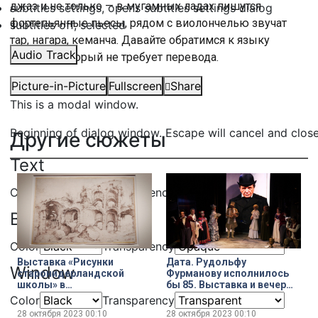
джаз и не только — в мугамных ладах пишутся
subtitles settings
, opens subtitles settings dialog
фортепьянные пьесы, рядом с виолончелью звучат
subtitles off
, selected
тар, нагара, кеманча. Давайте обратимся к языку
Audio Track
музыки, который не требует перевода.
Picture-in-Picture
Fullscreen
Share
This is a modal window.
Beginning of dialog window. Escape will cancel and clos
Другие сюжеты
Text
Color
Transparency
Background
Color
Transparency
Выставка «Рисунки
Дата. Рудольфу
Window
старонидерландской
Фурманову исполнилось
школы» в
бы 85. Выставка и вечер
Государственном
памяти народного артиста
Color
Transparency
Эрмитаже
России
28 октября 2023
00:10
28 октября 2023
00:10