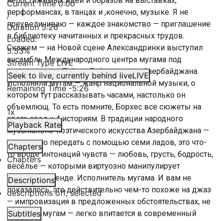
непостижимых идей и образов на выставках,
Current Time
0:00
перформансах, в танцах и ,конечно, музыке. Я не
/
преувеличиваю — каждое знакомство — приглашение
Duration
5:26
в библиотеку начитанных и прекрасных трудов.
Loaded
:
Скажем — на Новой сцене Александринки выступил
5.53%
ансамбль Международного центра мугама под
Stream Type
LIVE
руководством Тайяра Байрамова из Азербайджана.
Seek to live, currently behind live
LIVE
Исполняли мугам — жанр национальной музыки, о
Remaining Time
-
5:26
котором тут рассказывать часами, настолько он
объемлющ. То есть помните, Борхес все сюжеты на
1x
свете свел к 4 историям. В традиции народного
Playback Rate
музыкально-поэтического искусства Азербайджана —
все можно передать с помощью семи ладов, это что-
Chapters
то вроде интонаций чувств — любовь, грусть, бодрость,
Chapters
веселье — которыми виртуозно манипулирует
опытный ханенде. Исполнитель мугама. И вам не
Descriptions
показалось, это действительно чем-то похоже на джаз
descriptions off
, selected
— импровизация в предложенных обстоятельствах, не
случайно мугам — легко впитается в современный
Subtitles