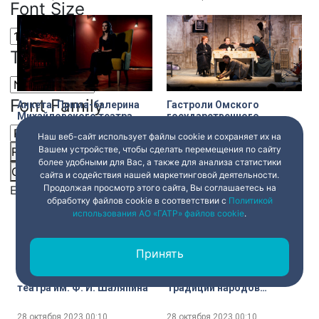
Font Size
Text Edge Style
Font Family
Анкета. Прима-балерина
Гастроли Омского
Михайловского театра
государственного
Анастасия Соболева
академического театра
Наш веб-сайт использует файлы cookie и сохраняет их на
драмы в Петербурге –
Вашем устройстве, чтобы сделать перемещения по сайту
спектакль «Время
Reset
restore all settings to the default values
Done
28 октября 2023
00:10
28 октября 2023
00:10
женщин» на сцене МДТ
более удобными для Вас, а также для анализа статистики
Close Modal Dialog
сайта и содействия нашей маркетинговой деятельности.
Продолжая просмотр этого сайта, Вы соглашаетесь на
End of dialog window.
обработку файлов cookie в соответствии с
Политикой
использования АО «ГАТР» файлов cookie
.
Принять
Премьера мюзикла «Три
Детали. Выставка
товарища» Музыкального
«Виноград и вино.
театра им. Ф. И. Шаляпина
Традиции народов
Евразии» в Российском
этнографическом музее
28 октября 2023
00:10
28 октября 2023
00:10