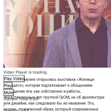
Video Player is loading.
Play Video
В Русском музее открылась выставка «Жилище
будущего», которая подталкивает к обощениям.
Play
Обобщения эти, как собственно и работы,
Mute
представленные арт-группой ГрОМ, не об архитектуре
Current Time
0:00
или дизайне, как следовало бы из названия. Это,
/
скорее, поэтический образ, который современные
Duration
4:55