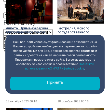
Text Edge Style
Font Family
Анкета. Прима-балерина
Гастроли Омского
Михайловского театра
государственного
Анастасия Соболева
академического театра
Reset
restore all settings to the default values
Done
драмы в Петербурге –
Наш веб-сайт использует файлы cookie и сохраняет их на
спектакль «Время
Close Modal Dialog
28 октября 2023
00:10
28 октября 2023
00:10
Вашем устройстве, чтобы сделать перемещения по сайту
женщин» на сцене МДТ
более удобными для Вас, а также для анализа статистики
End of dialog window.
сайта и содействия нашей маркетинговой деятельности.
Продолжая просмотр этого сайта, Вы соглашаетесь на
обработку файлов cookie в соответствии с
Политикой
использования АО «ГАТР» файлов cookie
.
Принять
Премьера мюзикла «Три
Детали. Выставка
товарища» Музыкального
«Виноград и вино.
театра им. Ф. И. Шаляпина
Традиции народов
Евразии» в Российском
этнографическом музее
28 октября 2023
00:10
28 октября 2023
00:10