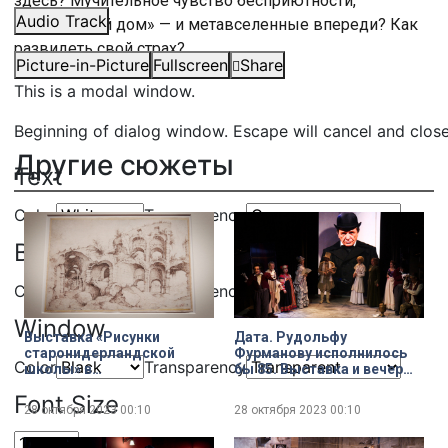
здесь? Мучительное чувство бесприютности,
Audio Track
«потерянный дом» — и метавселенные впереди? Как
развидеть свой страх?
Picture-in-Picture
Fullscreen
Share
This is a modal window.
Beginning of dialog window. Escape will cancel and clos
Другие сюжеты
Text
Color
Transparency
Background
Color
Transparency
Window
Выставка «Рисунки
Дата. Рудольфу
старонидерландской
Фурманову исполнилось
Color
Transparency
школы» в
бы 85. Выставка и вечер
Государственном
памяти народного артиста
Font Size
Эрмитаже
России
28 октября 2023
00:10
28 октября 2023
00:10