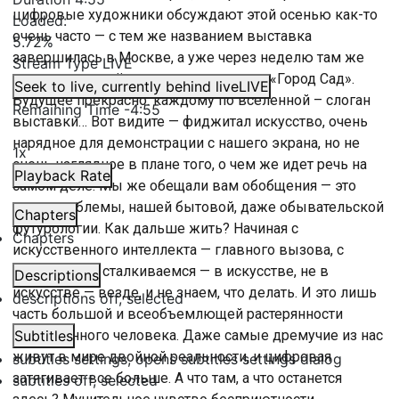
цифровые художники обсуждают этой осенью как-то
Loaded
:
очень часто — с тем же названием выставка
5.72%
завершилась в Москве, а уже через неделю там же
Stream Type
LIVE
откроется — ещё одна, все о том же — «Город Сад».
Seek to live, currently behind live
LIVE
Будущее прекрасно: каждому по вселенной – слоган
Remaining Time
-
4:55
выставки… Вот видите — фиджитал искусство, очень
нарядное для демонстрации с нашего экрана, но не
1x
очень наглядное в плане того, о чем же идет речь на
Playback Rate
самом деле. Мы же обещали вам обобщения — это
наши проблемы, нашей бытовой, даже обывательской
Chapters
футурологии. Как дальше жить? Начиная с
Chapters
искусственного интеллекта — главного вызова, с
которым мы сталкиваемся — в искусстве, не в
Descriptions
искусстве — везде, и не знаем, что делать. И это лишь
descriptions off
, selected
часть большой и всеобъемлющей растерянности
современного человека. Даже самые дремучие из нас
Subtitles
живут в мире двойной реальности, и цифровая
subtitles settings
, opens subtitles settings dialog
затягивает все больше. А что там, а что останется
subtitles off
, selected