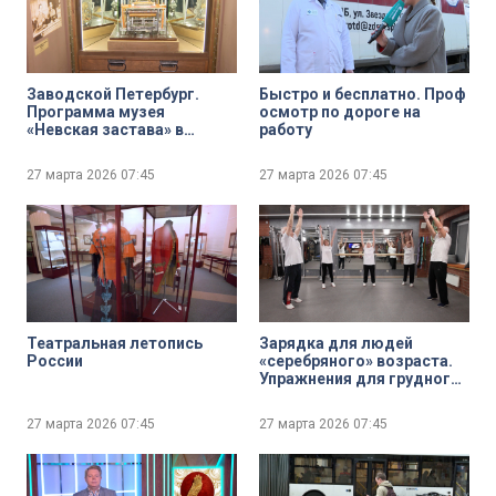
Заводской Петербург.
Быстро и бесплатно. Проф
Программа музея
осмотр по дороге на
«Невская застава» в
работу
рамках Детских дней
27 марта 2026
07:45
27 марта 2026
07:45
Театральная летопись
Зарядка для людей
России
«серебряного» возраста.
Упражнения для грудного
и поясничного отделов
позвоночника, а также
27 марта 2026
07:45
27 марта 2026
07:45
тазобедренных суставов