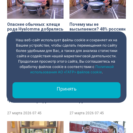
Опаснее обычных: клещи
Почему мы не
рода Hyalomma добрались
высыпаемся? 48% россиян
до наших широт
страдают от остановок
дыхания во сне
Наш веб-сайт использует файлы cookie и сохраняет их на
Вашем устройстве, чтобы сделать перемещения по сайту
27 марта 2026
07:45
27 марта 2026
07:45
более удобными для Вас, а также для анализа статистики
сайта и содействия нашей маркетинговой деятельности.
Продолжая просмотр этого сайта, Вы соглашаетесь на
обработку файлов cookie в соответствии с
Политикой
использования АО «ГАТР» файлов cookie
.
Принять
Петербург расширяет
«Императорские
авиасообщение с Китаем.
музыкальные
Чем новые маршруты
инструменты» — новые
интересны туристам?
залы открылись в
Шереметевском дворце
27 марта 2026
07:45
27 марта 2026
07:45