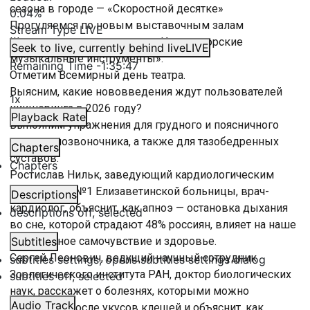
сезона в городе — «Скоростной десятке»
0.04%
Прогуляемся по новым выставочным залам
Stream Type
LIVE
Шереметевского дворца — «Императорские
Seek to live, currently behind live
LIVE
музыкальные инструменты».
Remaining Time
-
1:35:47
Отметим Всемирный день театра.
Выясним, какие нововведения ждут пользователей
1x
кикшеринга в 2026 году?
Playback Rate
Выполним упражнения для грудного и поясничного
отделов позвоночника, а также для тазобедренных
Chapters
суставов.
Chapters
Ростислав Нильк, заведующий кардиологическим
отделением №1 Елизаветинской больницы, врач-
Descriptions
кардиолог, объяснит, как апноэ — остановка дыхания
descriptions off
, selected
во сне, которой страдают 48% россиян, влияет на наше
ежедневное самочувствие и здоровье.
Subtitles
Сергей Леонович, ведущий научный сотрудник
subtitles settings
, opens subtitles settings dialog
Зоологического института РАН, доктор биологических
subtitles off
, selected
наук, расскажет о болезнях, которыми можно
Audio Track
заразиться после укусов клещей и объяснит, как