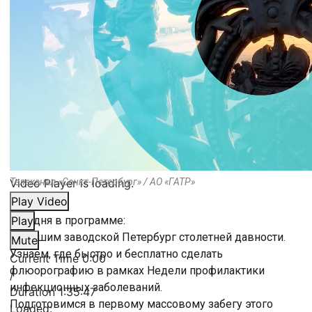
Video Player is loading.
Телеканал «Санкт-Петербург» / АО «ГАТР»
Play Video
Сегодня в программе:
Play
Услышим заводской Петербург столетней давности.
Mute
Узнаем, где быстро и бесплатно сделать
Current Time
0:00
флюорографию в рамках Недели профилактики
/
инфекционных заболеваний.
Duration
1:35:47
Подготовимся в первому массовому забегу этого
Loaded
: