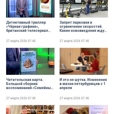
Детективный триллер
Запрет парковки и
«Чёрная графиня»,
ограничение скоростей.
британский телесериал
Какие нововведения ждут
«Наживка» и продолжение
пользователей
супергеройского шоу
кикшеринга в 2026 году?
27 марта 2026
07:45
27 марта 2026
07:45
«Сорвиголова:
Рождённый заново».
Лучшие сериальные
релизы этой недели
Читательская карта.
И это не шутка. Изменения
Большой сборник
в жизни петербуржцев с 1
воспоминаний «Семейные
апреля
обстоятельства», новый
роман признанного
27 марта 2026
07:45
27 марта 2026
07:45
живого классика
английской литературы
Джулиана Барнса
«Исход(ы)» и