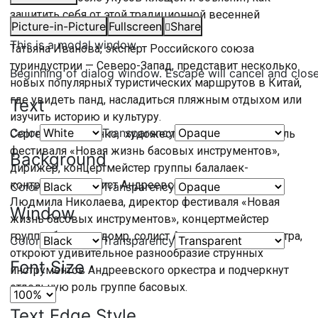
защитить себя от этой традиционной весенней
Picture-in-Picture
Fullscreen
Share
опасности.
This is a modal window.
Татьяна Иванова, эксперт Российского союза
туриндустрии — Северо-Запад, представит несколько
Beginning of dialog window. Escape will cancel and clos
новых популярных туристических маршрутов в Китай,
где увидеть панд, насладиться пляжным отдыхом или
Text
изучить историю и культуру.
Color
Transparency
Сергей Федосеенко, художественный руководитель
фестиваля «Новая жизнь басовых инструментов»,
Background
дирижёр, концертмейстер группы балалаек-
контрабасов, солист Андреевского оркестра и
Color
Transparency
Людмила Николаева, директор фестиваля «Новая
Window
жизнь басовых инструментов», концертмейстер
группы басовых домр, солист Андреевского оркестра,
Color
Transparency
откроют удивительное разнообразие струнных
Font Size
инструментов Андреевского оркестра и подчеркнут
отдельную роль группе басовых.
Text Edge Style