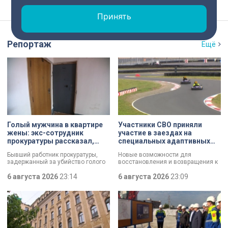
Принять
Репортаж
Ещё
Голый мужчина в квартире
Участники СВО приняли
жены: экс-сотрудник
участие в заездах на
прокуратуры рассказал,
специальных адаптивных
почему совершил убийство
карт-машинах
Бывший работник прокуратуры,
Новые возможности для
задержанный за убийство голого
восстановления и возвращения к
мужчины, рассказал о причинах,
активной жизни. Представители
которые толкнули его на страшное
6 августа 2026
23:14
фонда «СВОй дом» в Петербурге
6 августа 2026
23:09
преступление. Два года назад он
встретились с участниками
вынес мертвеца из дома на улице
специальной военной операции,
Луначарского, выдавая
которые сейчас проходят курс
бездыханного мужчину за
реабилитации. Главным событием
изрядно перебравшего приятеля.
дня стали заезды на специальных
адаптивных карт-машинах, где
ветераны смогли лично