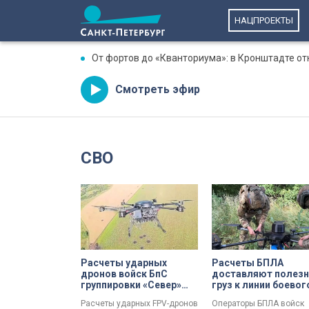
НАЦПРОЕКТЫ
От фортов до «Кванториума»: в Кронштадте о
Смотреть эфир
СВО
Расчеты ударных
Расчеты БПЛА
дронов войск БпС
доставляют полез
группировки «Север»
груз к линии боевог
уничтожили тараном в
соприкосновения п
Расчеты ударных FPV-дронов
Операторы БПЛА войск
воздухе несколько
помощи гексакопт