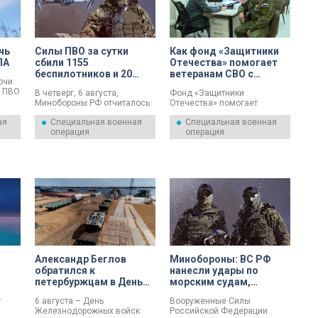
чь
Силы ПВО за сутки
Как фонд «Защитники
ЛА
сбили 1155
Отечества» помогает
беспилотников и 20
ветеранам СВО с
очи
авиабомб ВСУ
трудоустройством
 ПВО
В четверг, 6 августа,
Фонд «Защитники
Минобороны РФ отчиталось
Отечества» помогает
ских
о работе ПВО.
вернувшимся из зоны
ых
ая
Специальная военная
Специальная военная
боевых действий
ипа.
операция
операция
участникам СВО в
щили
выстраивании
индивидуальных карьерных
траекторий.
Александр Беглов
Минобороны: ВС РФ
обратился к
нанесли удары по
петербуржцам в День
морским судам,
Железнодорожных
используемым в
т
​​​​​​6 августа – День
Вооруженные Силы
войск РФ
интересах ВСУ
Железнодорожных войск
Российской Федерации