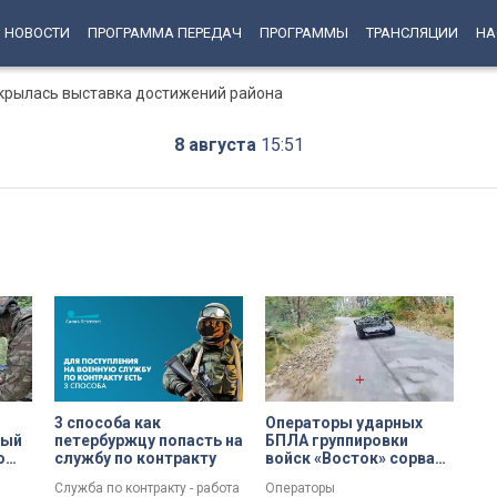
НОВОСТИ
ПРОГРАММА ПЕРЕДАЧ
ПРОГРАММЫ
ТРАНСЛЯЦИИ
НА
ткрылась выставка достижений района
8 августа
15:51
3 способа как
Операторы ударных
ный
петербуржцу попасть на
БПЛА группировки
о
службу по контракту
войск «Восток» сорвали
ри
доставку
Служба по контракту - работа
Операторы
еров
материальных средств