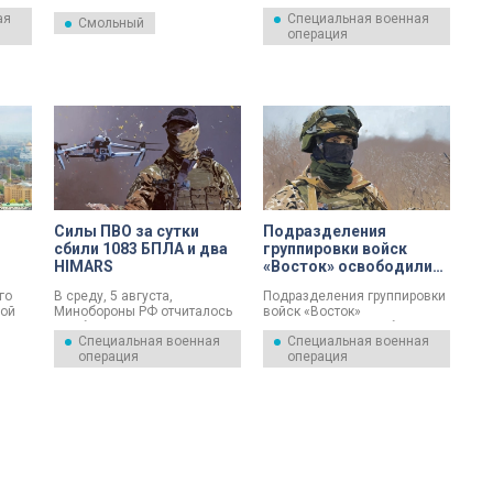
Российской Федерации.
продолжили нанесение
ая
Специальная военная
Губернатор Александр
ударов по морским судам,
Смольный
операция
Беглов обратился ко всем
задействованным в
военнослужащим и
интересах ВСУ. Об этом 6
ветеранам, причастным к
августа сообщили в пресс-
празднику.
службе Минобороны РФ.
Силы ПВО за сутки
Подразделения
сбили 1083 БПЛА и два
группировки войск
HIMARS
«Восток» освободили
населенный пункт
го
В среду, 5 августа,
Подразделения группировки
Зарница в Запорожской
ной
Минобороны РФ отчиталось
войск «Восток»
области
о работе ПВО.
продвинулись в глубину
Специальная военная
Специальная военная
 Об
обороны противника и
операция
операция
ль
освободили населенный
дел
пункт Зарница Запорожской
мках
области. Об этом 5 августа
ского
сообщили в пресс-службе
Минобороны РФ.