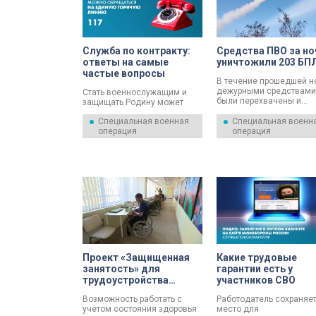
огневых позиций для
размещения живой силы и
удержания занимаемого
рубежа.
Служба по контракту:
Средства ПВО за но
ответы на самые
уничтожили 203 БП
частые вопросы
В течение прошедшей н
дежурными средствами
Стать военнослужащим и
были перехвачены и
защищать Родину может
уничтожены 203 украин
каждый совершеннолетний.
беспилотных летательн
Специальная военная
Специальная военн
Служба по контракту
аппарата самолетного т
операция
операция
предполагает высокое
Об этом 7 августа сооб
денежное довольствие,
в Минобороны России.
льготы и социальные
гарантии.
Проект «Защищенная
Какие трудовые
занятость» для
гарантии есть у
трудоустройства
участников СВО
участников СВО с
Возможность работать с
Работодатель сохраняе
инвалидностью
учетом состояния здоровья
место для
стартовал в Петербурге