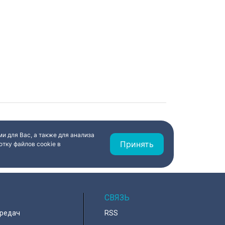
и для Вас, а также для анализа
Принять
тку файлов cookie в
СВЯЗЬ
ередач
RSS