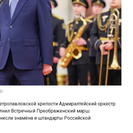
3/
етропавловской крепости Адмиралтейский оркестр
лнил Встречный Преображенский марш.
несли знамёна и штандарты Российской