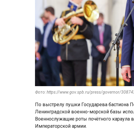
Фото: https://www.gov.spb.ru/press/governor/30874
По выстрелу пушки Государева бастиона П
Ленинградской военно-морской базы испо
Военнослужащие роты почётного караула в
Императорской армии.