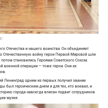
3/
го Отечества и нашего воинства. Он объединяет
ую Отечественную войну герои Первой Мировой шли
 а потом становились Героями Советского Союза.
й военной операции — тоже герои. Они их
ов.
й Ленинград одним из первых получил звание
ы был героическим днём и для тех, кто воевал, и
 историю города навсегда вписан подвиг сотрудников
ии музея.