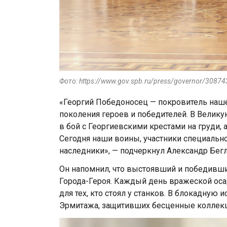
Фото: https://www.gov.spb.ru/press/governor/30874
«Георгий Победоносец — покровитель наше
поколения героев и победителей. В Велик
в бой с Георгиевскими крестами на груди,
Сегодня наши воины, участники специально
наследники», — подчеркнул Александр Бегл
Он напомнил, что выстоявший и победивши
Города-Героя. Каждый день вражеской осад
для тех, кто стоял у станков. В блокадную
Эрмитажа, защитивших бесценные коллекц