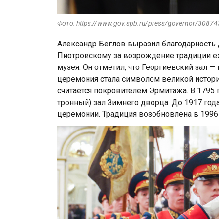
Фото: https://www.gov.spb.ru/press/governor/30874
Александр Беглов выразил благодарность
Пиотровскому за возрождение традиции е
музея. Он отметил, что Георгиевский зал —
церемония стала символом великой истории
считается покровителем Эрмитажа. В 1795 
тронный) зал Зимнего дворца. До 1917 го
церемонии. Традиция возобновлена в 1996 