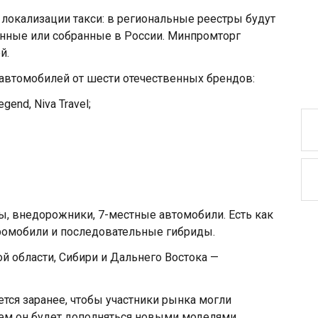
 о локализации такси: в региональные реестры будут
нные или собранные в России. Минпромторг
й.
 автомобилей от шести отечественных брендов:
Legend, Niva Travel;
ы, внедорожники, 7-местные автомобили. Есть как
ромобили и последовательные гибриды.
й области, Сибири и Дальнего Востока —
ется заранее, чтобы участники рынка могли
шем он будет дополняться новыми моделями