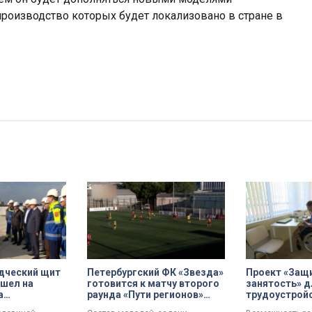
производство которых будет локализовано в стране в
дческий щит
Петербургский ФК «Звезда»
Проект «Защ
шел на
готовится к матчу второго
занятость» д
а
раунда «Пути регионов»
трудоустрой
проспекте
Кубка России
участников С