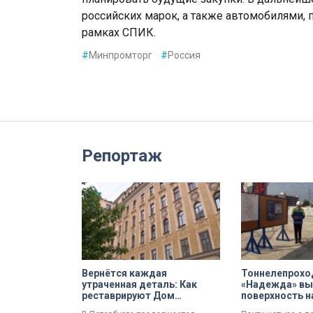
российских марок, а также автомобилями, 
рамках СПИК.
#
Минпромторг
#
Россия
Репортаж
Вернётся каждая
Тоннелепрохо
утраченная деталь: Как
«Надежда» вы
реставрируют Дом
поверхность н
Единоверческой церкви
Шуваловском 