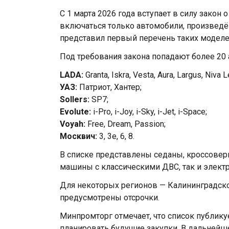
С 1 марта 2026 года вступает в силу закон
включаться только автомобили, произведё
представил первый перечень таких моделе
Под требования закона попадают более 20
LADA:
Granta, Iskra, Vesta, Aura, Largus, Niva 
УАЗ:
Патриот, Хантер;
Sollers:
SP7;
Evolute:
i-Pro, i-Joy, i-Sky, i-Jet, i-Space;
Voyah:
Free, Dream, Passion;
Москвич:
3, 3e, 6, 8.
В списке представлены седаны, кроссовер
машины с классическими ДВС, так и элект
Для некоторых регионов — Калининградско
предусмотрены отсрочки.
Минпромторг отмечает, что список публику
планировать будущие закупки. В дальней