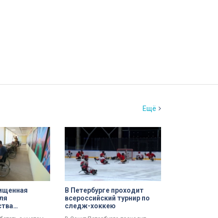
Ещё
ищенная
В Петербурге проходит
ля
всероссийский турнир по
ства
следж-хоккею
ВО с