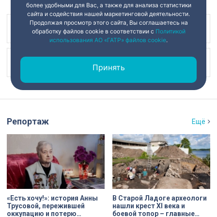
более удобными для Вас, а также для анализа статистики
сайта и содействия нашей маркетинговой деятельности.
Продолжая просмотр этого сайта, Вы соглашаетесь на
Наш канал в
обработку файлов cookie в соответствии с
Политикой
использования АО «ГАТР» файлов cookie
.
Наш канал в
Принять
Репортаж
Ещё
«Есть хочу!»: история Анны
В Старой Ладоге археологи
Трусовой, пережившей
нашли крест XI века и
оккупацию и потерю
боевой топор – главные