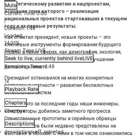
стратегическому развитию и нацпроектам,
Mute
основная тема которого – реализация
Current Time
0:00
национальных проектов стартовавших в текущем
/
году и их первые результаты.
Duration
1:49
Loaded
:
Как отметил президент, новые проекты – это
14.01%
ключевые инструменты формирования будущего
Stream Type
LIVE
страны в таких сферах, как демография, экология,
Seek to live, currently behind live
LIVE
повышение благополучия граждан, улучшении
Remaining Time
-
1:49
делового климата.
Президент остановился на многих конкретных
1x
вопросах: в частности – развитии беспилотных
Playback Rate
летательных систем.
Chapters
«Отмечу, что за последние годы наши инженеры,
Chapters
конструкторы добились заметного прогресса.
Отечественные прототипы и серийные образцы
Descriptions
беспилотников были недавно представлены на
descriptions off
, selected
выставке в Москве. С ними в том числе ознакомились