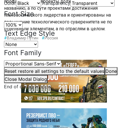
профильные нацпроекты должны быть не по
Color
Transparency
названию, а по сути проектами достижения
Font Size
технологического лидерства и ориентированы на
повышение технологического суверенитета не по
отдельным элементам, а по отраслям в целом.
Text Edge Style
#
Владимир Путин
#
Россия
Font Family
Reset
restore all settings to the default values
Done
Close Modal Dialog
End of dialog window.