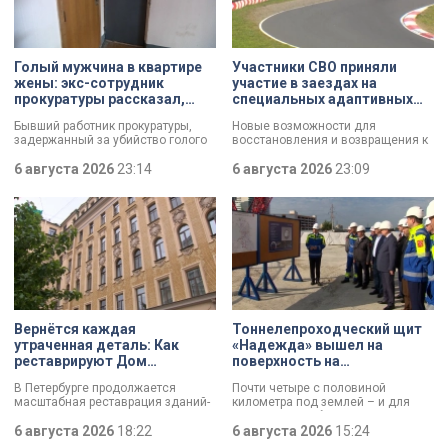
Голый мужчина в квартире
Участники СВО приняли
жены: экс-сотрудник
участие в заездах на
прокуратуры рассказал,
специальных адаптивных
почему совершил убийство
карт-машинах
Бывший работник прокуратуры,
Новые возможности для
задержанный за убийство голого
восстановления и возвращения к
мужчины, рассказал о причинах,
активной жизни. Представители
которые толкнули его на страшное
6 августа 2026
23:14
фонда «СВОй дом» в Петербурге
6 августа 2026
23:09
преступление. Два года назад он
встретились с участниками
вынес мертвеца из дома на улице
специальной военной операции,
Луначарского, выдавая
которые сейчас проходят курс
бездыханного мужчину за
реабилитации. Главным событием
изрядно перебравшего приятеля.
дня стали заезды на специальных
адаптивных карт-машинах, где
ветераны смогли лично
протестировать технику и
почувствовать скорость.
Вернётся каждая
Тоннелепроходческий щит
утраченная деталь: Как
«Надежда» вышел на
реставрируют Дом
поверхность на
Единоверческой церкви
Шуваловском проспекте
В Петербурге продолжается
Почти четыре с половиной
Святого Николая на улице
масштабная реставрация зданий-
километра под землей – и для
Марата
памятников в рамках
«Надежды» забрезжил свет:
губернаторской программы.
6 августа 2026
18:22
проходческий щит вышел на
6 августа 2026
15:24
Специалисты обновляют не
поверхность. О ходе работ у