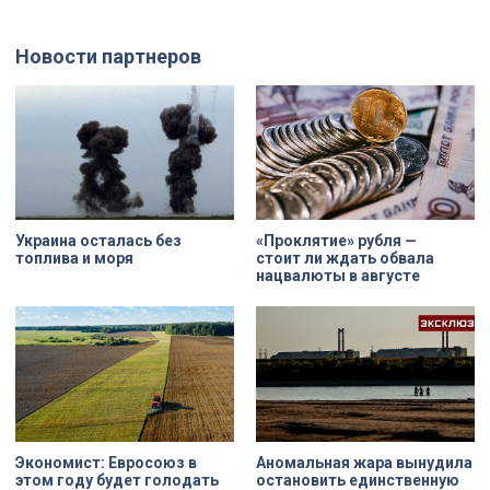
просто стены, а восстанавливают
демонтажного котлована сегодня
буквально каждую утраченную
рассказали губернатору
деталь. Один из самых знаковых
Александру Беглову и
Новости партнеров
адресов сейчас — Дом
председателю Законодательного
Единоверческой церкви Святого
Собрания Александру Бельскому.
Николая на улице Марата. Здание
XIX века, прошедшее через
несколько перестроек, сегодня
переживает второе рождение.
Жемчужина, объекта культурного
наследия — исторические часы.
Их элементы утрачены на 90%.
Украина осталась без
«Проклятие» рубля —
топлива и моря
стоит ли ждать обвала
нацвалюты в августе
Экономист: Евросоюз в
Аномальная жара вынудила
этом году будет голодать
остановить единственную