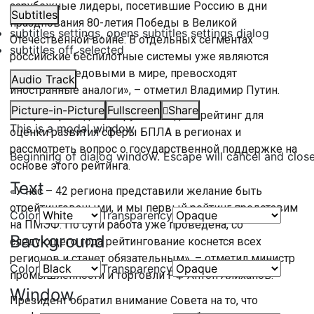
зарубежные лидеры, посетившие Россию в дни
Subtitles
празднования 80-летия Победы в Великой
subtitles settings
, opens subtitles settings dialog
Отечественной войне. В отдельных сегментах
subtitles off
, selected
российские беспилотные системы уже являются
самыми передовыми в мире, превосходят
Audio Track
иностранные аналоги», – отметил Владимир Путин.
Picture-in-Picture
Fullscreen
Share
В марте президент поручил создать рейтинг для
This is a modal window.
оценки развития сферы БПЛА в регионах и
рассмотреть вопрос о государственной поддержке на
Beginning of dialog window. Escape will cancel and clos
основе этого рейтинга.
Text
«У нас – 42 региона представили желание быть
отрейтинговаными, и мы первый рейтинг представим
Color
Transparency
на ПМЭФ. По сути работа уже проведена, со
Background
следующего года рейтингование коснется всех
регионов и станет обязательным», – отметил министр
Color
Transparency
промышленности и торговли РФ Антон Алиханов.
Window
Президент обратил внимание Совета на то, что