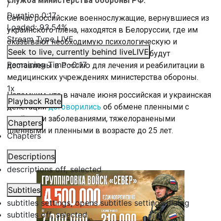
служба министерства обороны РФ.
/
Duration
0:17
Сейчас российские военнослужащие, вернувшиеся из
Loaded
:
93.54%
украинского плена, находятся в Белоруссии, где им
Stream Type
LIVE
оказывают необходимую психологическую и
Seek to live, currently behind live
LIVE
медицинскую помощь. Затем все они будут
Remaining Time
-
0:17
доставлены в Россию для лечения и реабилитации в
медицинских учреждениях министерства обороны.
1x
Напомним, что в начале июня российская и украинская
Playback Rate
делегации
договорились
об обмене пленными с
тяжёлыми заболеваниями, тяжелоранеными
Chapters
пленными и пленными в возрасте до 25 лет.
Chapters
Descriptions
descriptions off
, selected
Subtitles
subtitles settings
, opens subtitles settings dialog
subtitles off
, selected