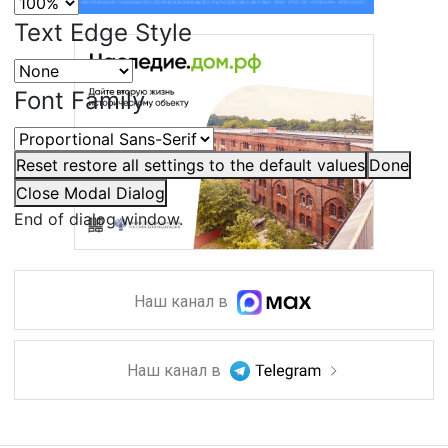
Text Edge Style
Font Family
Reset
restore all settings to the default values
Done
Close Modal Dialog
End of dialog window.
Наш канал в
Наш канал в