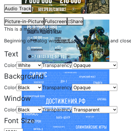
Audio Track
Picture-in-Picture
Fullscreen
Share
This is a modal window.
Beginning of dialog window. Escape will cancel and clos
Text
Color
Transparency
Background
Color
Transparency
Window
Color
Transparency
Font Size