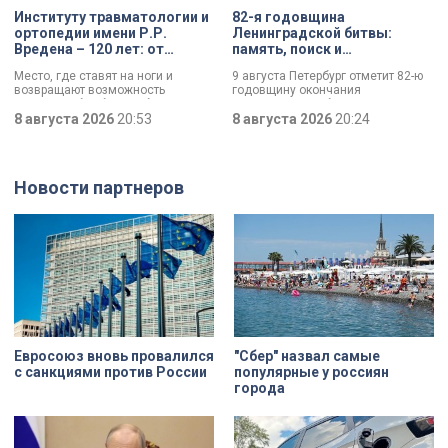
Институту травматологии и
82-я годовщина
ортопедии имени Р.Р.
Ленинградской битвы:
Вредена – 120 лет: от
память, поиск и
императорской лечебницы
возвращение имен
Место, где ставят на ноги и
9 августа Петербург отметит 82-ю
до передового
возвращают возможность
годовщину окончания
медицинского центра
двигаться без боли. Юбилей
Ленинградской битвы. Это День
отмечает Институт травматологии
8 августа 2026
20:53
воинской славы, который был
8 августа 2026
20:24
и ортопедии имени Р.Р. Вредена.
официально установлен в апреле
прошлого года.
Новости партнеров
Евросоюз вновь провалился
"Сбер" назвал самые
с санкциями против России
популярные у россиян
города