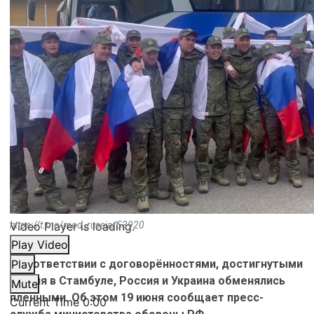
Video Player is loading.
https://t.me/mod_russia/53920
Play Video
В соответствии с договорённостями, достигнутыми
Play
2 июня в Стамбуле, Россия и Украина обменялись
Mute
пленными. Об этом 19 июня сообщает пресс-
Current Time
0:00