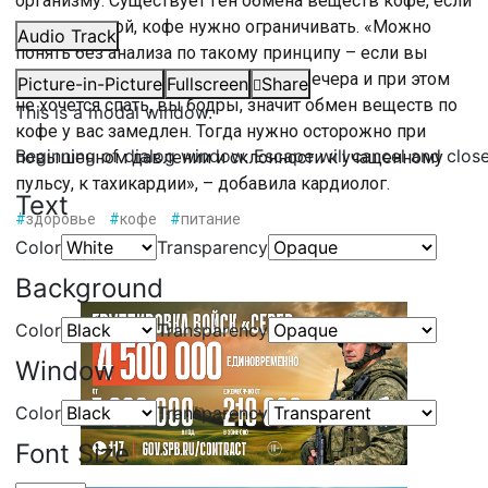
организму. Существует ген обмена веществ кофе, если
он с поломкой, кофе нужно ограничивать. «Можно
Audio Track
понять без анализа по такому принципу – если вы
выпиваете кофе после пяти часов вечера и при этом
Picture-in-Picture
Fullscreen
Share
не хочется спать, вы бодры, значит обмен веществ по
This is a modal window.
кофе у вас замедлен. Тогда нужно осторожно при
Beginning of dialog window. Escape will cancel and clos
повышенном давлении и склонности к учащенному
пульсу, к тахикардии», – добавила кардиолог.
Text
#
здоровье
#
кофе
#
питание
Color
Transparency
Background
Color
Transparency
Window
Color
Transparency
Font Size