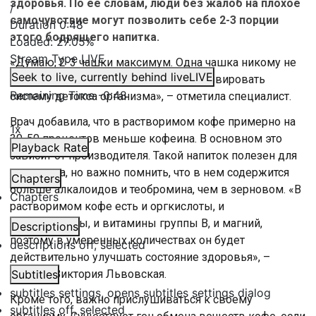
здоровья. По ее словам, люди без жалоб на плохое
/
самочувствие могут позволить себе 2-3 порции
Duration
0:48
этого бодрящего напитка.
Loaded
:
27.05%
Stream Type
LIVE
«Думаю, 2-3 чашки максимум. Одна чашка никому не
Seek to live, currently behind live
LIVE
помешает и даже наоборот будет активировать
Remaining Time
-
0:48
систему детокса организма», – отметила специалист.
Врач добавила, что в растворимом кофе примерно на
1x
30-50 процентов меньше кофеина. В основном это
Playback Rate
зависит от производителя. Такой напиток полезен для
организма, но важно помнить, что в нем содержится
Chapters
больше алкалоидов и теобромина, чем в зерновом. «В
Chapters
растворимом кофе есть и оргкислоты, и
аминокислоты, и витамины группы В, и магний,
Descriptions
поэтому в умеренных количествах он будет
descriptions off
, selected
действительно улучшать состояние здоровья», –
сказала Виктория Львовская.
Subtitles
subtitles settings
, opens subtitles settings dialog
Кроме того, важно прислушиваться к своему
subtitles off
, selected