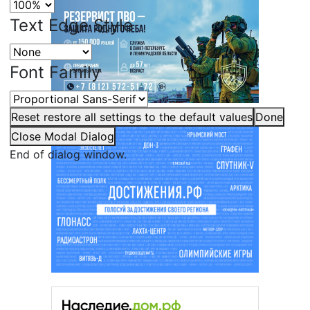
Text Edge Style
Font Family
Reset
restore all settings to the default values
Done
Close Modal Dialog
End of dialog window.