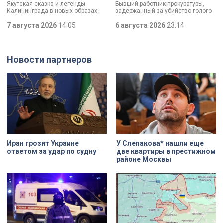
Якутская сказка и легенды
Бывший работник прокуратуры,
Калининграда в новых образах.
задержанный за убийство голого
Два юных петербуржца стали
мужчины, рассказал о причинах,
победителями всероссийского
7 августа 2026
14:05
которые толкнули его на страшное
6 августа 2026
23:14
конкурса «Моя страна — моя
преступление. Два года назад он
Россия». Их работы с
вынес мертвеца из дома на улице
использованием бересты, листьев
Луначарского, выдавая
и янтаря дали новое прочтение
бездыханного мужчину за
Новости партнеров
народным сюжетам.
изрядно перебравшего приятеля.
Иран грозит Украине
У Слепакова* нашли еще
ответом за удар по судну
две квартиры в престижном
районе Москвы