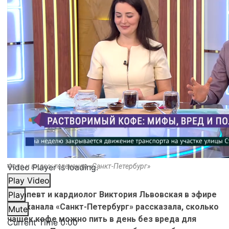
Video Player is loading.
Фото и видео: телеканал «Санкт-Петербург»
Play Video
Терапевт и кардиолог Виктория Львовская в эфире
Play
телеканала «Санкт-Петербург» рассказала, сколько
Mute
чашек кофе можно пить в день без вреда для
Current Time
0:00