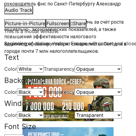
руководитель фнс по Санкт-Петербургу Александр
Audio Track
Гнедых.
Высоких показателей удалось достичь за счёт роста
Picture-in-Picture
Fullscreen
Share
социально- экономических показателей, а также
This is a modal window.
повышения эффективности налогового
Beginning of dialog window. Escape will cancel and clos
администрирования, говорят специалисты. Сегодня в
городе почти 7 млн налогоплательщиков.
Text
Color
Transparency
Background
Color
Transparency
Window
Color
Transparency
Font Size