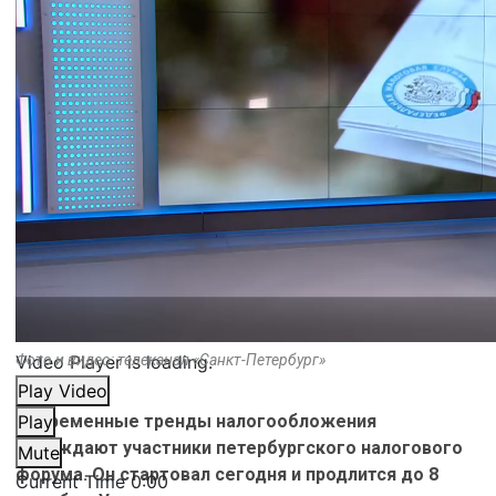
Video Player is loading.
Фото и видео: телеканал «Санкт-Петербург»
Play Video
Современные тренды налогообложения
Play
обсуждают участники петербургского налогового
Mute
форума. Он стартовал сегодня и продлится до 8
Current Time
0:00