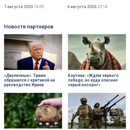
Два юных петербуржца стали
мужчины, рассказал о причинах,
победителями всероссийского
7 августа 2026
14:05
которые толкнули его на страшное
6 августа 2026
23:14
конкурса «Моя страна — моя
преступление. Два года назад он
Россия». Их работы с
вынес мертвеца из дома на улице
использованием бересты, листьев
Луначарского, выдавая
и янтаря дали новое прочтение
бездыханного мужчину за
Новости партнеров
народным сюжетам.
изрядно перебравшего приятеля.
«Двуличные»: Трамп
Бортник: «Ждём чёрного
обрушился с критикой на
лебедя, но куда опаснее
руководство Ирана
серый носорог»