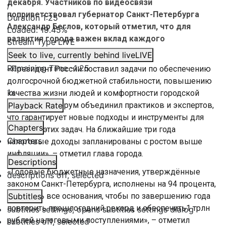
декабря. Участников по видеосвязи
/
поприветствовал губернатор Санкт-Петербурга
Duration
1:25
Александр Беглов, который отметил, что для
Loaded
:
19.45%
развития города важен вклад каждого
Stream Type
LIVE
налогоплательщика.
Seek to live, currently behind live
LIVE
Remaining Time
-
1:25
«Президент России поставил задачи по обеспечению
долгосрочной бюджетной стабильности, повышению
1x
качества жизни людей и комфортности городской
среды. Ваш форум объединил практиков и экспертов,
Playback Rate
что гарантирует новые подходы и инструменты для
Chapters
решения этих задач. На ближайшие три года
Chapters
налоговые доходы запланированы с ростом выше
инфляции», – отметил глава города.
Descriptions
«Годовые бюджетные назначения, утверждённые
descriptions off
, selected
законом Санкт-Петербурга, исполнены на 94 процента,
у нас есть все основания, чтобы по завершению года
Subtitles
повторить прошлогодний рекорд и обеспечить1 трлн
subtitles settings
, opens subtitles settings dialog
рублей налоговыми поступлениями», – отметил
subtitles off
, selected