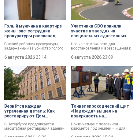
Голый мужчина в квартире
Участники СВО приняли
жены: экс-сотрудник
участие в заездах на
прокуратуры рассказал,
специальных адаптивных
почему совершил убийство
карт-машинах
Бывший работник прокуратуры,
Новые возможности для
задержанный за убийство голого
восстановления и возвращения к
мужчины, рассказал о причинах,
активной жизни. Представители
которые толкнули его на страшное
6 августа 2026
23:14
фонда «СВОй дом» в Петербурге
6 августа 2026
23:09
преступление. Два года назад он
встретились с участниками
вынес мертвеца из дома на улице
специальной военной операции,
Луначарского, выдавая
которые сейчас проходят курс
бездыханного мужчину за
реабилитации. Главным событием
изрядно перебравшего приятеля.
дня стали заезды на специальных
адаптивных карт-машинах, где
ветераны смогли лично
протестировать технику и
почувствовать скорость.
Вернётся каждая
Тоннелепроходческий щит
утраченная деталь: Как
«Надежда» вышел на
реставрируют Дом
поверхность на
Единоверческой церкви
Шуваловском проспекте
В Петербурге продолжается
Почти четыре с половиной
Святого Николая на улице
масштабная реставрация зданий-
километра под землей – и для
Марата
памятников в рамках
«Надежды» забрезжил свет: