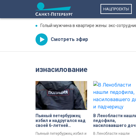
НАЦПРОЕКТЫ
Голый мужчина в квартире жены: экс-сотрудни
Смотреть эфир
изнасилование
Пьяный петербуржец
В Ленобласти нашл
избил и надругался над
педофила,
своей 6-летней
насиловавшего доч
падчерицей
падчерицу несколь
Пьяный петербуржец избил и
В Ленобласти нашли
лет