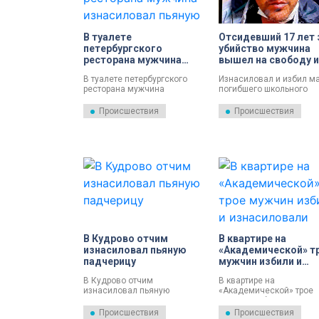
В туалете
Отсидевший 17 лет 
петербургского
убийство мужчина
ресторана мужчина
вышел на свободу и
изнасиловал пьяную 21-
надругался над
В туалете петербургского
Изнасиловал и избил м
летнюю девушку
пенсионеркой
ресторана мужчина
погибшего школьного
изнасиловал пьяную 21-
друга...Он провел в тюр
летнюю девушку. Его
семнадцать лет. За жес
Происшествия
Происшествия
задержали.
убийство, которое сове
в начале нулевых, чтоб
скрыть следы
изнасилования. Тогда 
было двадцать.
В Кудрово отчим
В квартире на
изнасиловал пьяную
«Академической» т
падчерицу
мужчин избили и
изнасиловали
В Кудрово отчим
В квартире на
мигрантку
изнасиловал пьяную
«Академической» трое
падчерицу. Его задержали.
мужчин избили и
изнасиловали мигрантку
Происшествия
Происшествия