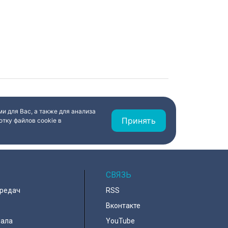
и для Вас, а также для анализа
Принять
тку файлов cookie в
СВЯЗЬ
ередач
RSS
Вконтакте
нала
YouTube