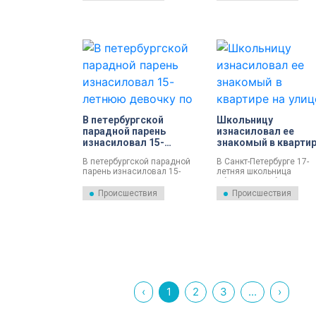
ищут.
В петербургской
Школьницу
парадной парень
изнасиловал ее
изнасиловал 15-
знакомый в квартир
летнюю девочку по
улице Есенина
В петербургской парадной
В Санкт-Петербурге 17-
пути на чердак
парень изнасиловал 15-
летняя школьница
летнюю девочку по пути на
обратилась в больницу 
чердак. Выясняются
заявлением об
Происшествия
Происшествия
обстоятельства
изнасиловании, которое
случившегося.
ее словам, произошло н
улице Есенина.
‹
1
2
3
...
›