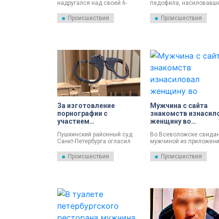
надругался над своей 6-
педофила, насиловавш
летней падчерицей. Его
дочь и падчерицу неско
задержали.
лет. Его задержали.
Происшествия
Происшествия
За изготовление
Мужчина с сайта
порнографии с
знакомств изнасил
участием
женщину во
несовершеннолетней
Всеволожске
Пушкинский районный суд
Во Всеволожске свидан
житель Пушкина
Санкт-Петербурга огласил
мужчиной из приложен
получил 5 лет колонии
приговор Игорю Михайлову,
знакомств закончилось
которого обвиняли по двумя
женщины изнасиловани
Происшествия
Происшествия
тяжким статьям.
Его ищут.