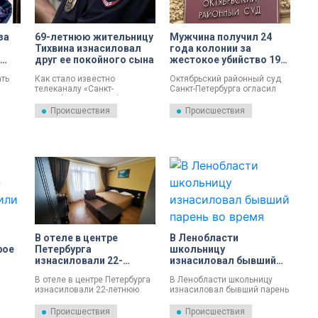
за
69-летнюю жительницу
Мужчина получил 24
Тихвина изнасиловал
года колонии за
друг ее покойного сына
жестокое убийство 19-
летней давности в
ать
Как стало известно
Октябрьский районный суд
центре Петербурга и
телеканалу «Санкт-
Санкт-Петербурга огласил
еще два преступления
ьме
Петербург», 23 октября в
приговор Анатолию
ткое
отделение полиции по
Сагалаеву по статье
Происшествия
Происшествия
ршил
Тихвинскому району
«Убийство».
ы
поступило сообщение о том,
что в городе Тихвин избили и
ему
изнасиловали 69-летнюю
местную жительницу.
В отеле в центре
В Ленобласти
рое
Петербурга
школьницу
изнасиловали 22-
изнасиловал бывший
летнюю девушку
парень во время
В отеле в центре Петербурга
В Ленобласти школьницу
прогулки
изнасиловали 22-летнюю
изнасиловал бывший парень
девушку. Выясняются
во время прогулки. Его
. Их
детали произошедшего.
задержали.
Происшествия
Происшествия