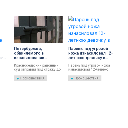
Петербуржца,
Парень под угрозой
обвиняемого в
ножа изнасиловал 12-
е на
изнасиловании
летнюю девочку в
пенсионерки в парке,
лесопарке на улице
Красносельский районный
Парень под угрозой ножа
отправили в СИЗО
Добровольцев
суд отправил под стражу до
изнасиловал 12-летнюю
с
14 ноября Ивана Демьянова,
девочку в лесопарке на
обвиняемого в
улице Добровольцев. Его
Происшествия
Происшествия
, по
изнасиловании пенсионерки
ищут.
а
1959 года рождения. Об
этом 16 сентября сообщает
Объединённая пресс-служба
судов Петербурга.