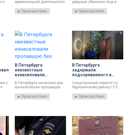
его
криминальной деятельности
девушка обвинила отца в
лько
серийного насильника
многолетнем насилии.
Сергея Гафнера раскрыли
Выясняются детали
Происшествия
Происшествия
оперативники угрозыска и
случившегося.
сотрудники Следственного
комитета.
В Петербурге
В Петербурге
овал
неизвестные
задержали
изнасиловали
подозреваемого в
пропавшую без вести
изнасиловании девушки
ие с
В Петербурге несколько раз
Следственный комитет по
17-летнюю девушку
на улице Салова
ия
изнасиловали пропавшую
Фрунзенскому району ГСУ
 для
без вести 17-летнюю
СК РФ по Петербургу
ем.
девушку. Ее доставили в
возбудил уголовное дело об
Происшествия
Происшествия
полицию.
изнасиловании.
Преступление произошло в
кафе на улице Салова.
Подозреваемого задержали.