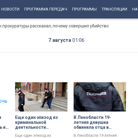
НОВОСТИ
ПРОГРАММА ПЕРЕДАЧ
ПРОГРАММЫ
ТРАНСЛЯЦИИ
НА
к прокуратуры рассказал, почему совершил убийство
7 августа
01:06
и
Еще один эпизод из
В Ленобласти 19-
криминальной
летняя девушка
ь и
деятельности
обвинила отца в
ко
серийного насильника
многолетнем насилии
Еще один эпизод из
В Ленобласти 19-летняя
раскрыли в Петербурге