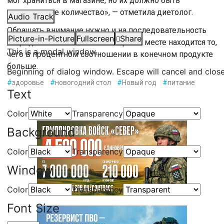
мог храниться в магазине, но их должно быть
минимальное количество», — отметила диетолог.
Audio Track
Обращать внимание нужно и на последовательность
Picture-in-Picture
Fullscreen
Share
ингредиентов в составе. На первом месте находится то,
This is a modal window.
чего в процентном соотношении в конечном продукте
больше.
Beginning of dialog window. Escape will cancel and clos
#
здоровье
#
новогодний стол
#
Новый год
#
питание
Text
Color
Transparency
Background
Color
Transparency
Window
Color
Transparency
Font Size