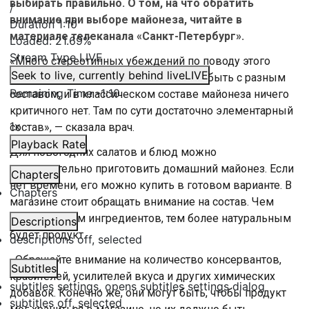
выбирать правильно. О том, на что обратить
/
внимание при выборе майонеза, читайте в
Duration
1:10
материале телеканала «Санкт-Петербург».
Loaded
:
21.69%
Stream Type
LIVE
«Много стереотипных убеждений по поводу этого
Seek to live, currently behind live
LIVE
продукта. Во-первых, майонез может быть с разным
Remaining Time
-
1:10
составом, и в классическом составе майонеза ничего
критичного нет. Там по сути достаточно элементарный
1x
состав», — сказала врач.
Playback Rate
Для новогодних салатов и блюд можно
самостоятельно приготовить домашний майонез. Если
Chapters
нет времени, его можно купить в готовом варианте. В
Chapters
магазине стоит обращать внимание на состав. Чем
меньше в нем ингредиентов, тем более натуральным
Descriptions
будет продукт.
descriptions off
, selected
«Обращайте внимание на количество консервантов,
Subtitles
красителей, усилителей вкуса и других химических
subtitles settings
, opens subtitles settings dialog
добавок. Конечно же, они могут быть, чтобы продукт
subtitles off
, selected