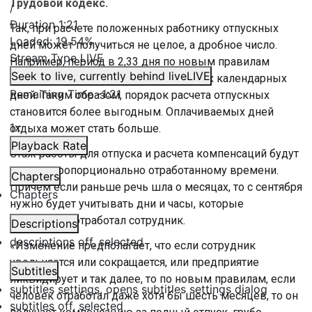
Трудовой кодекс.
/
Duration
1:21
Так, при расчете положенных работнику отпускных
Loaded
:
19.54%
дней может получиться не целое, а дробное число.
Stream Type
LIVE
Например, период в 2,33 дня по новым правилам
Seek to live, currently behind live
LIVE
необходимо округлить до трех полных календарных
Remaining Time
-
1:21
дней. Таким образом, порядок расчета отпускных
становится более выгодным. Оплачиваемых дней
1x
отдыха может стать больше.
Playback Rate
Стаж работы для отпуска и расчета компенсаций будут
считать пропорционально отработанному времени.
Chapters
Причем если раньше речь шла о месяцах, то с сентября
Chapters
нужно будет учитывать дни и часы, которые
фактически отработал сотрудник.
Descriptions
descriptions off
, selected
«Изменение предполагает, что если сотрудник
увольняется или сокращается, или предприятие
Subtitles
ликвидирует и так далее, то по новым правилам, если
subtitles settings
, opens subtitles settings dialog
человек отработал даже хотя бы шесть месяцев, то он
subtitles off
, selected