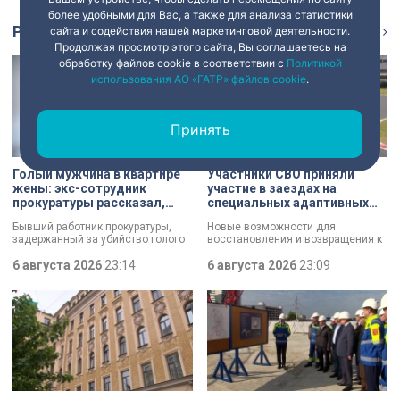
более удобными для Вас, а также для анализа статистики
Репортаж
сайта и содействия нашей маркетинговой деятельности.
Ещё
Продолжая просмотр этого сайта, Вы соглашаетесь на
обработку файлов cookie в соответствии с
Политикой
использования АО «ГАТР» файлов cookie
.
Принять
Голый мужчина в квартире
Участники СВО приняли
жены: экс-сотрудник
участие в заездах на
прокуратуры рассказал,
специальных адаптивных
почему совершил убийство
карт-машинах
Бывший работник прокуратуры,
Новые возможности для
задержанный за убийство голого
восстановления и возвращения к
мужчины, рассказал о причинах,
активной жизни. Представители
которые толкнули его на страшное
6 августа 2026
23:14
фонда «СВОй дом» в Петербурге
6 августа 2026
23:09
преступление. Два года назад он
встретились с участниками
вынес мертвеца из дома на улице
специальной военной операции,
Луначарского, выдавая
которые сейчас проходят курс
бездыханного мужчину за
реабилитации. Главным событием
изрядно перебравшего приятеля.
дня стали заезды на специальных
адаптивных карт-машинах, где
ветераны смогли лично
протестировать технику и
почувствовать скорость.