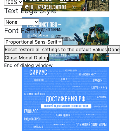
Text Edge Style
Font Family
Reset
restore all settings to the default values
Done
Close Modal Dialog
End of dialog window.