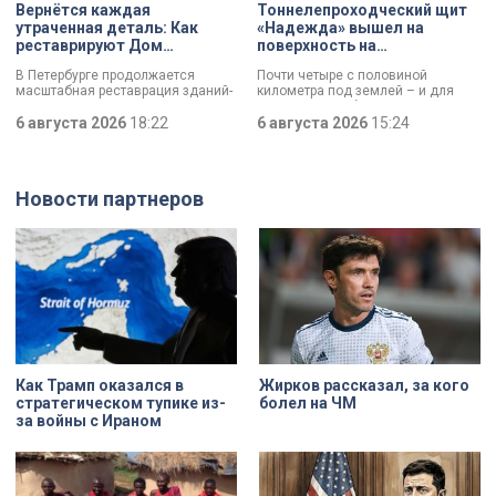
Вернётся каждая
Тоннелепроходческий щит
утраченная деталь: Как
«Надежда» вышел на
реставрируют Дом
поверхность на
Единоверческой церкви
Шуваловском проспекте
В Петербурге продолжается
Почти четыре с половиной
Святого Николая на улице
масштабная реставрация зданий-
километра под землей – и для
Марата
памятников в рамках
«Надежды» забрезжил свет:
губернаторской программы.
6 августа 2026
18:22
проходческий щит вышел на
6 августа 2026
15:24
Специалисты обновляют не
поверхность. О ходе работ у
просто стены, а восстанавливают
демонтажного котлована сегодня
буквально каждую утраченную
рассказали губернатору
деталь. Один из самых знаковых
Александру Беглову и
Новости партнеров
адресов сейчас — Дом
председателю Законодательного
Единоверческой церкви Святого
Собрания Александру Бельскому.
Николая на улице Марата. Здание
XIX века, прошедшее через
несколько перестроек, сегодня
переживает второе рождение.
Жемчужина, объекта культурного
наследия — исторические часы.
Их элементы утрачены на 90%.
Как Трамп оказался в
Жирков рассказал, за кого
стратегическом тупике из-
болел на ЧМ
за войны с Ираном