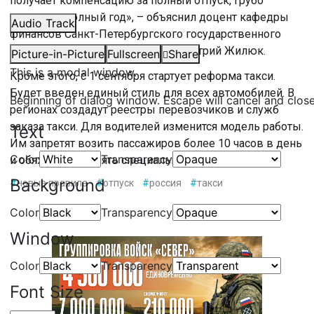
получает компенсацию за полный отпуск, грубо
говоря, за полный год», – объяснил доцент кафедры
Audio Track
финансов Санкт-Петербургского государственного
экономического университета Дмитрий Жилюк.
Picture-in-Picture
Fullscreen
Share
This is a modal window.
Кроме этого, с 1 сентября стартует реформа такси.
Будет введен единый стиль для всех автомобилей. В
Beginning of dialog window. Escape will cancel and clos
регионах создадут реестры перевозчиков и служб
заказа такси. Для водителей изменится модель работы.
Text
Им запретят возить пассажиров более 10 часов в день
Color
Transparency
и обяжут оформлять специальное ОСАГО.
Background
#
новые правила
#
отпуск
#
россия
#
такси
Color
Transparency
Window
Color
Transparency
Font Size