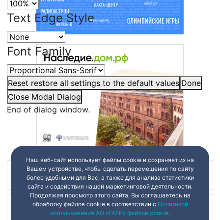
Text Edge Style
Font Family
Reset
restore all settings to the default values
Done
Close Modal Dialog
End of dialog window.
Наш веб-сайт использует файлы cookie и сохраняет их на
Вашем устройстве, чтобы сделать перемещения по сайту
Наш канал в
более удобными для Вас, а также для анализа статистики
сайта и содействия нашей маркетинговой деятельности.
Продолжая просмотр этого сайта, Вы соглашаетесь на
обработку файлов cookie в соответствии с
Политикой
Наш канал в
использования АО «ГАТР» файлов cookie
.