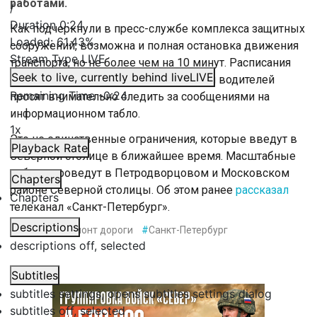
работами.
/
Duration
0:24
Как подчеркнули в пресс-службе комплекса защитных
Loaded
:
61.43%
сооружений, возможна и полная остановка движения
Stream Type
LIVE
транспорта, но не более чем на 10 минут. Расписания
Seek to live, currently behind live
LIVE
закрытия движений нет, в связи с чем водителей
Remaining Time
-
0:24
просят внимательно следить за сообщениями на
информационном табло.
1x
Это не единственные ограничения, которые введут в
Playback Rate
Северной столице в ближайшее время. Масштабные
работы проведут в Петродворцовом и Московском
Chapters
районе Северной столицы. Об этом ранее
рассказал
Chapters
телеканал «Санкт-Петербург».
Descriptions
#
дамба
#
ремонт дороги
#
Санкт-Петербург
descriptions off
, selected
Subtitles
subtitles settings
, opens subtitles settings dialog
subtitles off
, selected