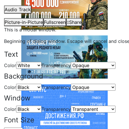
Audio Track
Picture-in-Picture
Fullscreen
Share
This is a modal window.
Beginning of dialog window. Escape will cancel and clos
Text
Color
Transparency
Background
Color
Transparency
Window
Color
Transparency
Font Size