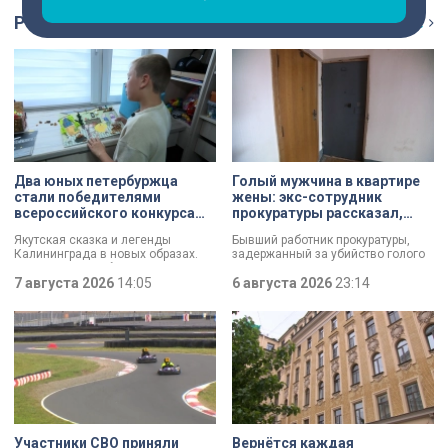
Репортаж
Ещё
Два юных петербуржца
Голый мужчина в квартире
стали победителями
жены: экс-сотрудник
всероссийского конкурса
прокуратуры рассказал,
«Моя страна — моя Россия»
почему совершил убийство
Якутская сказка и легенды
Бывший работник прокуратуры,
Калининграда в новых образах.
задержанный за убийство голого
Два юных петербуржца стали
мужчины, рассказал о причинах,
победителями всероссийского
7 августа 2026
14:05
которые толкнули его на страшное
6 августа 2026
23:14
конкурса «Моя страна — моя
преступление. Два года назад он
Россия». Их работы с
вынес мертвеца из дома на улице
использованием бересты, листьев
Луначарского, выдавая
и янтаря дали новое прочтение
бездыханного мужчину за
народным сюжетам.
изрядно перебравшего приятеля.
Участники СВО приняли
Вернётся каждая