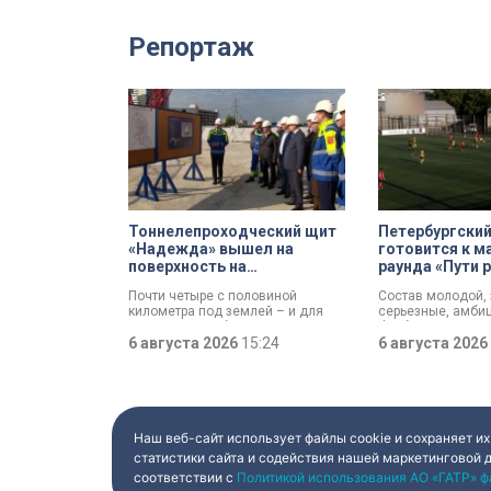
Репортаж
Тоннелепроходческий щит
Петербургский
«Надежда» вышел на
готовится к м
поверхность на
раунда «Пути 
Шуваловском проспекте
Кубка России
Почти четыре с половиной
Состав молодой,
километра под землей – и для
серьезные, амби
«Надежды» забрезжил свет:
Футбольная «Зве
проходческий щит вышел на
6 августа 2026
15:24
выступающая во в
6 августа 2026
поверхность. О ходе работ у
готовится к матч
демонтажного котлована
«Пути регионов» 
сегодня рассказали губернатору
Соперник – «Вели
Александру Беглову и
корреспондент М
председателю Законодательного
Зайцева побывал
Собрания Александру Бельскому.
петербургского к
Наш веб-сайт использует файлы cookie и сохраняет их
преддверии ответ
статистики сайта и содействия нашей маркетинговой 
соответствии с
Политикой использования АО «ГАТР» ф