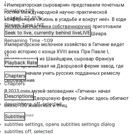
/
«Императорская сыроварня» представили почётным
Duration
1:09
гостям Международной научно-практической
Loaded
:
22.45%
конференции «Жизнь в усадьбе и вокруг неё». В ходе
Stream Type
LIVE
экскурсии участники собственноручно приготовили
Seek to live, currently behind live
LIVE
свои вариации французского козьего Шевра.
Remaining Time
-
1:09
Императорское молочное хозяйство в Гатчине ведёт
свою историю с конца XVIII века. При Павле I,
1x
приглашенный из Швейцарии, сыровар Франсуа
Playback Rate
Тенгле организовал на Дворцовой ферме завод, где
впервые начали учить русских подданных ремеслу
Chapters
сыроварения.
Chapters
В 2013 году музей-заповедник «Гатчина» начал
Descriptions
возрождать Дворцовую ферму. Сейчас здесь обитают
descriptions off
, selected
около 100 животных и птиц.
#
сыроварение
Subtitles
subtitles settings
, opens subtitles settings dialog
subtitles off
, selected