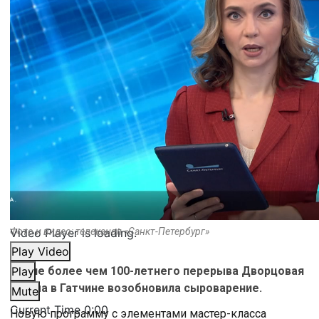
Video Player is loading.
Фото и видео: телеканал «Санкт-Петербург»
Play Video
После более чем 100-летнего перерыва Дворцовая
Play
ферма в Гатчине возобновила сыроварение.
Mute
Current Time
0:00
Новую программу с элементами мастер-класса