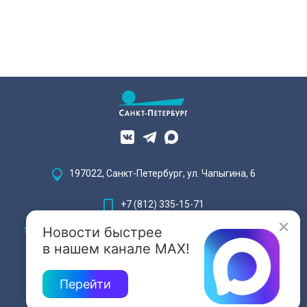
197022, Санкт-Петербург, ул. Чапыгина, 6
+7 (812) 335-15-71
Новости быстрее
Внимание! Отдельные видеоматериалы, размещенные на настоящем
сайте, могут содержать информацию, предназначенную для лиц,
в нашем канале MAX!
достигших 18 лет.
Перейти