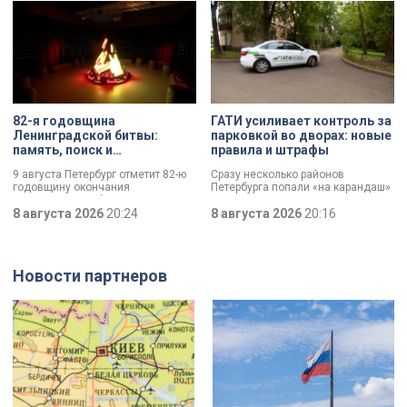
этом году.
82-я годовщина
ГАТИ усиливает контроль за
Ленинградской битвы:
парковкой во дворах: новые
память, поиск и
правила и штрафы
возвращение имен
9 августа Петербург отметит 82-ю
Сразу несколько районов
годовщину окончания
Петербурга попали «на карандаш»
Ленинградской битвы. Это День
к ГАТИ. Там усилят контроль за
воинской славы, который был
8 августа 2026
20:24
парковкой во дворах. За два
8 августа 2026
20:16
официально установлен в апреле
летних месяца только по
прошлого года.
Выборгскому району ведомство
вынесло больше 10 тысяч
постановлений.
Новости партнеров