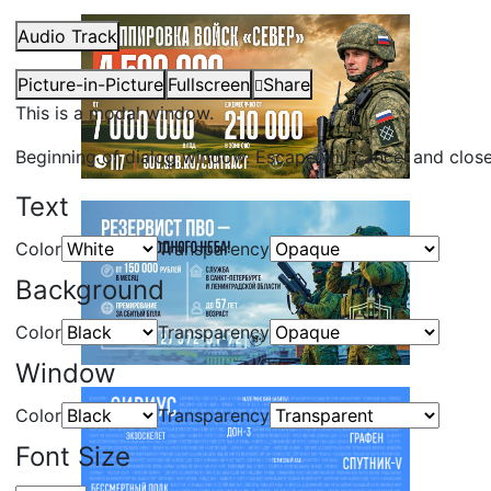
Audio Track
Picture-in-Picture
Fullscreen
Share
This is a modal window.
Beginning of dialog window. Escape will cancel and clos
Text
Color
Transparency
Background
Color
Transparency
Window
Color
Transparency
Font Size