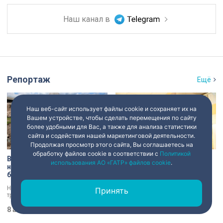
Наш канал в
Репортаж
Ещё
Наш веб-сайт использует файлы cookie и сохраняет их на
Вашем устройстве, чтобы сделать перемещения по сайту
более удобными для Вас, а также для анализа статистики
сайта и содействия нашей маркетинговой деятельности.
Продолжая просмотр этого сайта, Вы соглашаетесь на
обработку файлов cookie в соответствии с
Политикой
В Старой Ладоге археологи
Институту травматологии и
использования АО «ГАТР» файлов cookie
.
нашли крест XI века и
ортопедии имени Р.Р.
боевой топор – главные
Вредена – 120 лет: от
трофеи экспедиции
императорской лечебницы
Находки, которые вызывают
Место, где ставят на ноги и
Принять
до передового
трепет даже у специалистов!
возвращают возможность
медицинского центра
Нательный крест возрастом более
двигаться без боли. Юбилей
тысячи лет и боевой топор – вот
8 августа 2026
21:07
отмечает Институт травматологии
8 августа 2026
20:53
главные трофеи археологической
и ортопедии имени Р.Р. Вредена.
экспедиции в Старой Ладоге в