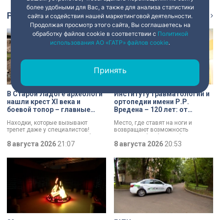
более удобными для Вас, а также для анализа статистики
Репортаж
Ещё
сайта и содействия нашей маркетинговой деятельности.
Продолжая просмотр этого сайта, Вы соглашаетесь на
обработку файлов cookie в соответствии с
Политикой
использования АО «ГАТР» файлов cookie
.
Принять
В Старой Ладоге археологи
Институту травматологии и
нашли крест XI века и
ортопедии имени Р.Р.
боевой топор – главные
Вредена – 120 лет: от
трофеи экспедиции
императорской лечебницы
Находки, которые вызывают
Место, где ставят на ноги и
до передового
трепет даже у специалистов!
возвращают возможность
медицинского центра
Нательный крест возрастом более
двигаться без боли. Юбилей
тысячи лет и боевой топор – вот
8 августа 2026
21:07
отмечает Институт травматологии
8 августа 2026
20:53
главные трофеи археологической
и ортопедии имени Р.Р. Вредена.
экспедиции в Старой Ладоге в
этом году.