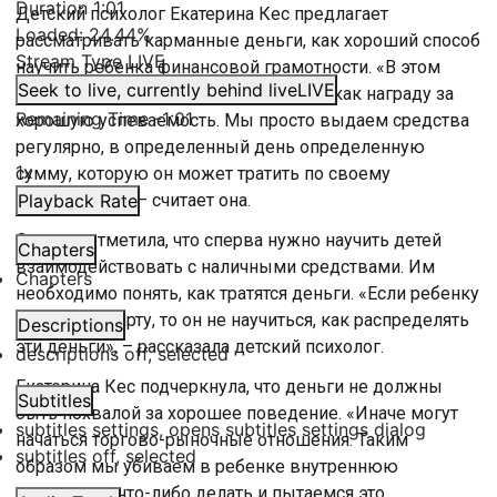
Duration
1:01
Детский психолог Екатерина Кес предлагает
Loaded
:
24.44%
рассматривать карманные деньги, как хороший способ
Stream Type
LIVE
научить ребенка финансовой грамотности. «В этом
Seek to live, currently behind live
LIVE
случае мы не рассматриваем деньги, как награду за
Remaining Time
-
1:01
хорошую успеваемость. Мы просто выдаем средства
регулярно, в определенный день определенную
1x
сумму, которую он может тратить по своему
усмотрению», – считает она.
Playback Rate
Эксперт отметила, что сперва нужно научить детей
Chapters
взаимодействовать с наличными средствами. Им
Chapters
необходимо понять, как тратятся деньги. «Если ребенку
сразу дать карту, то он не научиться, как распределять
Descriptions
эти деньги», – рассказала детский психолог.
descriptions off
, selected
Екатерина Кес подчеркнула, что деньги не должны
Subtitles
быть похвалой за хорошее поведение. «Иначе могут
subtitles settings
, opens subtitles settings dialog
начаться торгово-рыночные отношения. Таким
subtitles off
, selected
образом мы убиваем в ребенке внутреннюю
мотивацию что-либо делать и пытаемся это