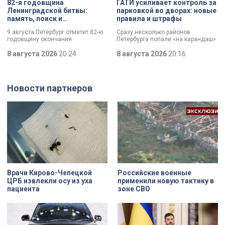
82-я годовщина
ГАТИ усиливает контроль за
Ленинградской битвы:
парковкой во дворах: новые
память, поиск и
правила и штрафы
возвращение имен
9 августа Петербург отметит 82-ю
Сразу несколько районов
годовщину окончания
Петербурга попали «на карандаш»
Ленинградской битвы. Это День
к ГАТИ. Там усилят контроль за
воинской славы, который был
8 августа 2026
20:24
парковкой во дворах. За два
8 августа 2026
20:16
официально установлен в апреле
летних месяца только по
прошлого года.
Выборгскому району ведомство
вынесло больше 10 тысяч
постановлений.
Новости партнеров
Врачи Кирово-Чепецкой
Российские военные
ЦРБ извлекли осу из уха
применили новую тактику в
пациента
зоне СВО