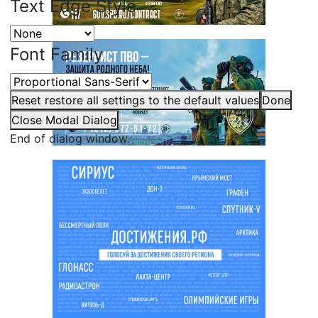
Text Edge Style
Font Family
Reset
restore all settings to the default values
Done
Close Modal Dialog
End of dialog window.