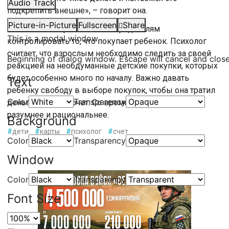
Audio Track
подкрепить внешне», – говорит она.
Picture-in-Picture
Fullscreen
Share
Банковская карта позволяет родителям
This is a modal window.
контролировать то, что покупает ребенок. Психолог
считает, что взрослым необходимо следить за своей
Beginning of dialog window. Escape will cancel and clos
реакцией на необдуманные детские покупки, которых
будет особенно много по началу. Важно давать
Text
ребенку свободу в выборе покупок, чтобы она тратил
Color
Transparency
деньги так, как хочет. Со временем траты станут
разумнее и рациональнее.
Background
#
дети
#
карты
#
психолог
#
счет
Color
Transparency
Window
Color
Transparency
Font Size