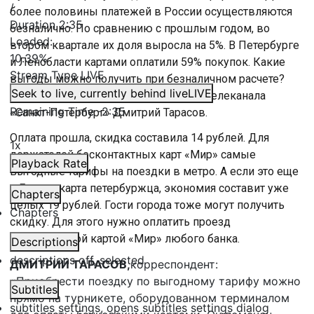
/
более половины платежей в России осуществляются
Duration
2:35
безналично. По сравнению с прошлым годом, во
Loaded
:
втором квартале их доля выросла на 5%. В Петербурге
10.39%
и Ленобласти картами оплатили 59% покупок. Какие
Stream Type
LIVE
выгоды можно получить при безналичном расчете?
Seek to live, currently behind live
LIVE
Подробно расскажет корреспондент телеканала
Remaining Time
-
2:35
«Санкт-Петербург» Дмитрий Тарасов.
Оплата прошла, скидка составила 14 рублей. Для
1x
держателей бесконтактных карт «Мир» самые
Playback Rate
выгодные тарифы на поездки в метро. А если это еще
и Единая карта петербуржца, экономия составит уже
Chapters
целых 19 рублей. Гости города тоже могут получить
Chapters
скидку. Для этого нужно оплатить проезд
бесконтактной картой «Мир» любого банка.
Descriptions
descriptions off
, selected
ДМИТРИЙ ТАРАСОВ,
корреспондент:
«Приобрести поездку по выгодному тарифу можно
Subtitles
прямо на турникете, оборудованном терминалом
subtitles settings
, opens subtitles settings dialog