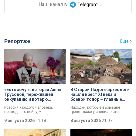
Наш канал в
Репортаж
Ещё
«Есть хочу!»: история Анны
В Старой Ладоге археологи
Трусовой, пережившей
нашли крест XI века и
оккупацию и потерю
боевой топор – главные
близких в 12 лет
трофеи экспедиции
История каждого человека,
Находки, которые вызывают
прошедшего войну, –
трепет даже у специалистов!
напоминание о цене победы.
Нательный крест возрастом более
Сколько испытаний выпало на
9 августа 2026
11:18
тысячи лет и боевой топор – вот
8 августа 2026
21:07
долю блокадников, тружеников
главные трофеи археологической
тыла, солдат, женщин и, конечно
экспедиции в Старой Ладоге в
же, детей. Три года скитаний,
этом году.