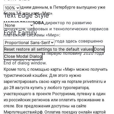
По последним данным, в Петербурге выпущено уже
более 3,5 млн карт «Мир».
Text Edge Style
МАРИЯ ТОЧИЛОВА,
директор по развитию
продуктов, цифровых и технологических сервисов
Font Family
платежной системы «Мир»:
«Если за 6 месяцев 2019 года здесь совершенно
более 55 млн межбанковских транзакций по
Reset
restore all settings to the default values
Done
картам «Мир», то за первую половину 2020 года
Close Modal Dialog
уже более 78 млн».
End of dialog window.
Кроме того, с помощью карты «Мир» можно получить
туристический кэшбек. Для этого нужно
зарегистрировать свою карту на портале privetmir.ru и
до 28 августа купить у любого туроператора,
участвующего в проекте Ростуризма, путевку в один
из российских регионов или оплатить проживание в
отеле. Все предложения доступны на сайте
Мирпутешествий.рф. Оплатив поездку онлайн картой