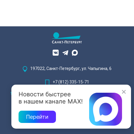
197022, Санкт-Петербург, ул. Чапыгина, 6
+7 (812) 335-15-71
Новости быстрее
Внимание! Отдельные видеоматериалы, размещенные на настоящем
сайте, могут содержать информацию, предназначенную для лиц,
в нашем канале MAX!
достигших 18 лет.
Перейти