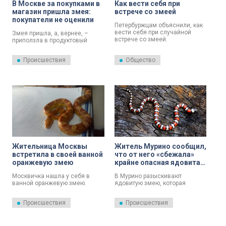
В Москве за покупками в
Как вести себя при
магазин пришла змея:
встрече со змеей
покупатели не оценили
Петербуржцам объяснили, как
вести себя при случайной
Змея пришла, а, вернее, –
встрече со змеей.
приползла в продуктовый
магазин в столице, перепугав
весь персонал и покупателей.
Происшествия
Общество
Жительница Москвы
Житель Мурино сообщил,
встретила в своей ванной
что от него «сбежала»
оранжевую змею
крайне опасная ядовитая
змея
Москвичка нашла у себя в
В Мурино разыскивают
ванной оранжевую змею.
ядовитую змею, которая
уползла из квартиры одного из
домов по улице Шувалова.
Происшествия
Происшествия