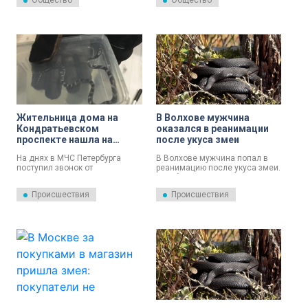
Общество
Общество
домашних животных, таких как
кошки и собаки, рептилии
приобретают всё большую
популярность среди россиян.
Жительница дома на
В Волхове мужчина
Кондратьевском
оказался в реанимации
проспекте нашла на
после укуса змеи
балконе змею
На днях в МЧС Петербурга
В Волхове мужчина попал в
поступил звонок от
реанимацию после укуса змеи.
жительницы дома №68 по
Он обратился за помощью
Кондратьевскому проспекту.
врачей самостоятельно и
Происшествия
Происшествия
Встревоженная женщина
довольно быстро.
рассказала, что нашла у себя
на балконе 14 этажа змею.