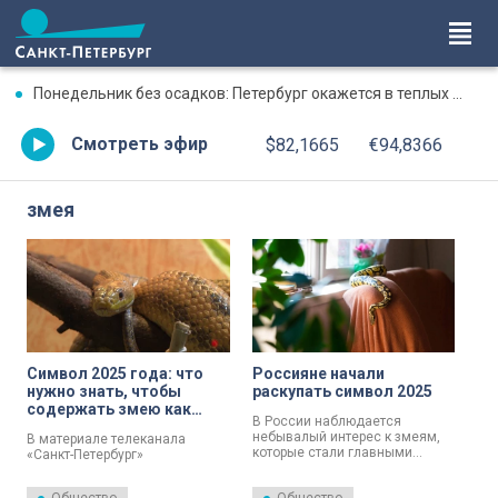
Понедельник без осадков: Петербург окажется в теплых объятиях
Смотреть эфир
$82,1665
€94,8366
змея
Символ 2025 года: что
Россияне начали
нужно знать, чтобы
раскупать символ 2025
содержать змею как
В России наблюдается
домашнего питомца
небывалый интерес к змеям,
В материале телеканала
которые стали главными
«Санкт-Петербург»
символами 2025 года. В
рассказываем, как содержать
отличие от традиционных
дома необычного питомца.