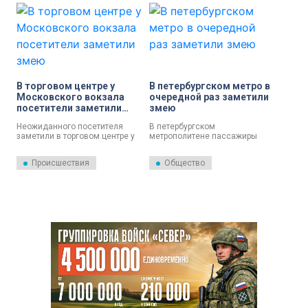
В торговом центре у
В петербургском метро в
Московского вокзала
очередной раз заметили
посетители заметили
змею
змею
Неожиданного посетителя
В петербургском
заметили в торговом центре у
метрополитене пассажиры
Московского вокзала. Посреди
вновь заметили змею.
фуд-корта ползала змея,
Происшествия
Общество
извивалась и пугала
посетителей. Тем, кто
интересовался, хозяева змеи
разрешали брать её на руки.
Предупреждая, что это полоз —
змея не ядовитая.