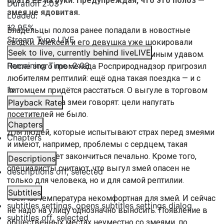
брать её на руки. Предупреждая, что это полоз —
Duration
2:03
змея не ядовитая.
Loaded
:
12.95%
Владельцы полоза ранее попадали в новостные
Stream Type
LIVE
сводки. Алексей и его девушка уже шокировали
Seek to live, currently behind live
LIVE
петербуржцев. Ездили в метро с огромным удавом.
Remaining Time
-
2:03
После этого променада Росприроднадзор пригрозил
любителям рептилий: ещё одна такая поездка — и с
1x
питомцем придётся расстаться. О выгуле в торговом
центре хозяева змеи говорят: цели напугать
Playback Rate
посетителей не было.
Chapters
Для людей, которые испытывают страх перед змеями
Chapters
и имеют, например, проблемы с сердцем, такая
встреча может закончиться печально. Кроме того,
Descriptions
специалисты считают, что выгул змей опасен не
descriptions off
, selected
только для человека, но и для самой рептилии.
Subtitles
«Сейчас температура некомфортная для змей. И сейчас
subtitles settings
, opens subtitles settings dialog
не надо на улицу однозначно выносить. Появление в
subtitles off
, selected
общественных местах неуместно со змеями, по