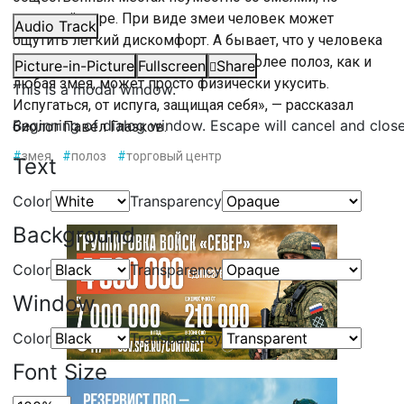
меньшей мере. При виде змеи человек может
Audio Track
ощутить лёгкий дискомфорт. А бывает, что у человека
появляется панический страх. Тем более полоз, как и
Picture-in-Picture
Fullscreen
Share
любая змея, может просто физически укусить.
This is a modal window.
Испугаться, от испуга, защищая себя», — рассказал
Beginning of dialog window. Escape will cancel and clos
биолог Павел Глазков.
#
змея
#
полоз
#
торговый центр
Text
Color
Transparency
Background
Color
Transparency
Window
Color
Transparency
Font Size