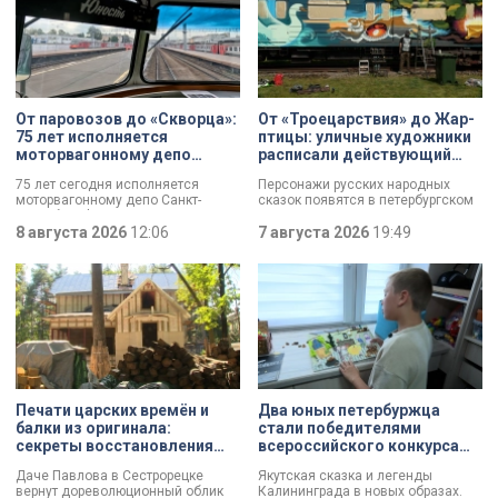
От паровозов до «Скворца»:
От «Троецарствия» до Жар-
75 лет исполняется
птицы: уличные художники
моторвагонному депо
расписали действующий
Санкт-Петербург-
состав метро Петербурга
75 лет сегодня исполняется
Персонажи русских народных
Финляндский
моторвагонному депо Санкт-
сказок появятся в петербургском
Петербург-Финляндский.
подземном царстве! В депо
Появление этого объекта для
8 августа 2026
12:06
«Выборгское» завершился
7 августа 2026
19:49
железной дороги стало поистине
масштабный съезд лучших
знаковым: паровозы уступили
уличных художников страны — от
место электричкам. Изначально
Краснодара до Владивостока.
выполняли 13 пар рейсов, сейчас
Мастерам передали в полное
— почти в 20 раз больше. В парке
распоряжение шесть
предприятия — современные
действующих вагонов, и те
вагоны и ретро-составы.
превратили их в настоящие арт-
объекты. Результат доказал:
баллончик с краской в руках
профессионала — это не порча
имущества, а яркий стрит-арт,
Печати царских времён и
Два юных петербуржца
который не имеет ничего общего с
балки из оригинала:
стали победителями
вандализмом.
секреты восстановления
всероссийского конкурса
дачи Павлова
«Моя страна — моя Россия»
Даче Павлова в Сестрорецке
Якутская сказка и легенды
вернут дореволюционный облик
Калининграда в новых образах.