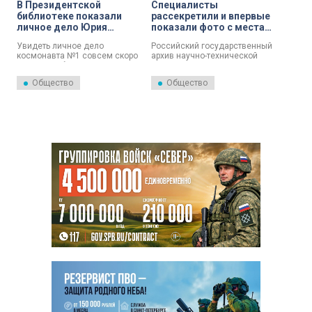
В Президентской
Специалисты
библиотеке показали
рассекретили и впервые
личное дело Юрия
показали фото с места
Гагарина
авиакатастрофы, в
Увидеть личное дело
Российский государственный
которой погиб Юрий
космонавта №1 совсем скоро
архив научно-технической
Гагарин
сможет любой читатель
документации впервые
Президентской библиотеки.
показал фото с места
Общество
Общество
авиакатастрофы, в которой
погибли Юрий Гагарин и
Владимир Серёгин.