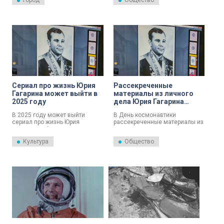
Город
Общество
исполнилось 90 лет со дня
побывавшему в космосе,
рождения легендарного
исполнилось бы 90 лет.
космонавта.
Сериал про жизнь Юрия
Рассекреченные
Гагарина может выйти в
материалы из личного
2025 году
дела Юрия Гагарина
представили в
В 2025 году может выйти
В День космонавтики
Президентской
сериал про жизнь Юрия
рассекреченные материалы из
библиотеке
Гагарина. Об этом стало
личного дела первого
известно в первый день IX
покорителя околоземной
Культура
Общество
Санкт-Петербургского
орбиты представили в
международного культурного
Президентской библиотеке.
форума.