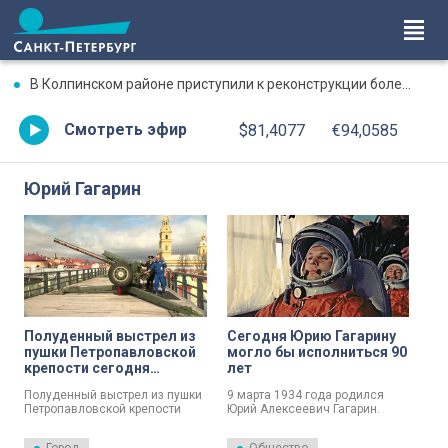
В Колпинском районе приступили к реконструкции более 6,5 км теплосетей
Смотреть эфир
$81,4077
€94,0585
Юрий Гагарин
Полуденный выстрел из
Сегодня Юрию Гагарину
пушки Петропавловской
могло бы исполниться 90
крепости сегодня
лет
посвятили Юрию
Полуденный выстрел из пушки
9 марта 1934 года родился
Гагарину
Петропавловской крепости
Юрий Алексеевич Гагарин.
сегодня посвятили Юрию
Сегодня, 9 марта 2024 года,
Гагарину. В этом году
первому человеку,