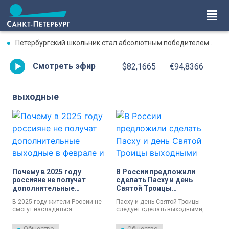
Петербургский школьник стал абсолютным победителем Международной олимпиады по ИИ
Смотреть эфир
$82,1665
€94,8366
выходные
Почему в 2025 году
В России предложили
россияне не получат
сделать Пасху и день
дополнительные
Святой Троицы
выходные в феврале и
выходными
В 2025 году жители России не
Пасху и день Святой Троицы
марте
смогут насладиться
следует сделать выходными,
дополнительными выходными
готовится соответствующий
в феврале и марте из-за
законопроект. Такого мнения