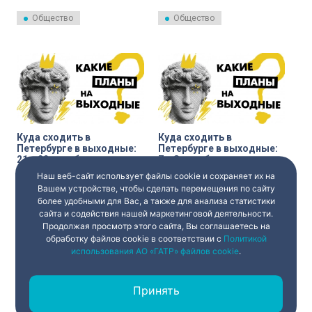
рабочая неделя в уходящем
рассказал, как планируется
году. Она будет
оплачивать россиянам работу
Общество
Общество
четырёхдневной из-за Дня
в предстоящие праздничные
народного единства.
дни.
Куда сходить в
Куда сходить в
Петербурге в выходные:
Петербурге в выходные:
21 и 22 октября
7 и 8 октября
Наш веб-сайт использует файлы cookie и сохраняет их на
В Петербурге интересно в
В Петербург пришли холода. Но
любое время года. И
это не повод не выходить из
Вашем устройстве, чтобы сделать перемещения по сайту
телеканал «Санкт-Петербург»
дома. Телеканал «Санкт-
более удобными для Вас, а также для анализа статистики
это докажет — рассказываем о
Петербург» подготовил
сайта и содействия нашей маркетинговой деятельности.
Общество
Общество
мероприятиях, которые можно
подборку бесплатных
Продолжая просмотр этого сайта, Вы соглашаетесь на
бесплатно посетить в эти
мероприятий, чтобы скрасить
выходные.
осенние выходные.
обработку файлов cookie в соответствии с
Политикой
использования АО «ГАТР» файлов cookie
.
Принять
‹
1
2
3
›