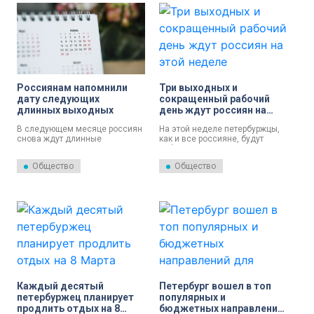
Россиянам напомнили
Три выходных и
дату следующих
сокращенный рабочий
длинных выходных
день ждут россиян на
этой неделе
В следующем месяце россиян
На этой неделе петербуржцы,
снова ждут длинные
как и все россияне, будут
выходные. Они продлятся с 28
работать на один день меньше.
апреля по 1 мая.
Всё благодаря празднованию
Общество
Общество
Международного женского
дня.
Каждый десятый
Петербург вошел в топ
петербуржец планирует
популярных и
продлить отдых на 8
бюджетных направлений