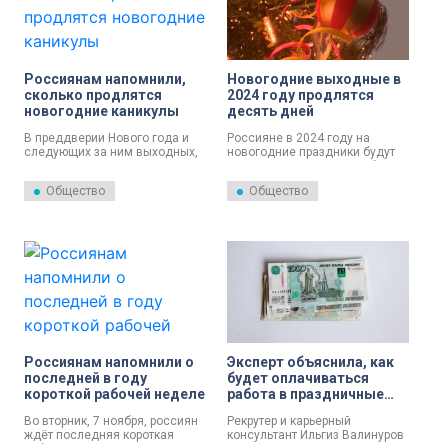
Россиянам напомнили,
Новогодние выходные в
сколько продлятся
2024 году продлятся
новогодние каникулы
десять дней
В преддверии Нового года и
Россияне в 2024 году на
следующих за ним выходных,
новогодние праздники будут
россиянам напомнили о том,
отдыхать десять дней. Об этом
сколько продлятся каникулы.
рассказала эксперт по
Общество
Общество
трудовому праву Татьяна
Нечаева.
Россиянам напомнили о
Эксперт объяснила, как
последней в году
будет оплачиваться
короткой рабочей неделе
работа в праздничные
выходные
Во вторник, 7 ноября, россиян
Рекрутер и карьерный
ждёт последняя короткая
консультант Ильгиз Валинуров