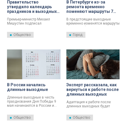
Правительство
В Петербурге из-за
утвердило календарь
ремонта временно
праздников и выходных в
поменяют маршруты 7
2025 году
автобусов
Премьер-министр Михаил
В предстоящие выходные
Мишустин подписал
временно изменятся маршруты
постановление о праздниках и
семи автобусов.
выходных в 2025 году. Об этом
Общество
Город
4 октября сообщили в пресс-
службе российского
правительства.
В России начались
Эксперт рассказала, как
длинные выходные
вернуться к работе после
длинных выходных
Длинные выходные в честь
празднования Дня Победы 9
Адаптация к работе после
мая начинаются в России и
длинных выходных будет
продлятся четыре дня — по 12
проходить легче, если
мая включительно.
позволить себе заниматься
Общество
Общество
рутинными делами. Об этом
рассказала клинический
психолог Дарья Яушева.