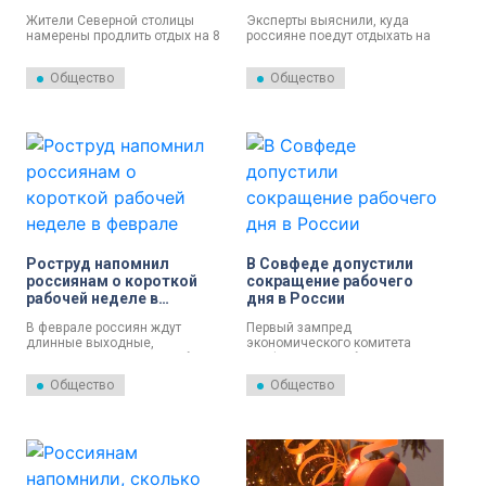
Марта отпусками
для поездок на
Жители Северной столицы
Эксперты выяснили, куда
праздничные выходные
намерены продлить отдых на 8
россияне поедут отдыхать на
марта, присоединив к
предстоящие длинные
праздничным дням отпуска
выходные. Северная столица
Общество
Общество
или отгулы. О таких планах
оказалась в тройке самых
рассказали 10%
популярных и выгодных для
трудоустроенных граждан.
туристов направлений.
Роструд напомнил
В Совфеде допустили
россиянам о короткой
сокращение рабочего
рабочей неделе в
дня в России
феврале
В феврале россиян ждут
Первый зампред
длинные выходные,
экономического комитета
напомнили в пресс-службе
Совфеда Иван Абрамов
Роструда.
назвал условие для
Общество
Общество
сокращения рабочего дня в
России.