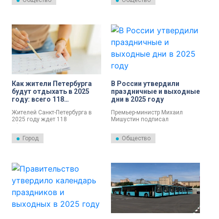
Общество
Общество
переноса праздников 23
придерживаются депутаты
февраля и 8 марта, сообщил
Государственной Думы.
руководитель юридической
практики Александр Южалин.
Как жители Петербурга
В России утвердили
будут отдыхать в 2025
праздничные и выходные
году: всего 118
дни в 2025 году
выходных
Жителей Санкт-Петербурга в
Премьер-министр Михаил
2025 году ждет 118
Мишустин подписал
официальных выходных дней.
постановление о праздничных
и выходных днях в 2025 году.
Город
Общество
Об этом сообщили в пресс-
службе правительства России.