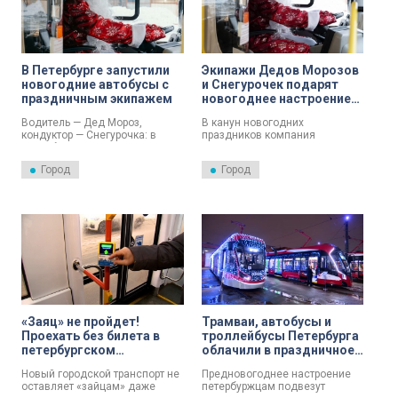
В Петербурге запустили
Экипажи Дедов Морозов
новогодние автобусы с
и Снегурочек подарят
праздничным экипажем
новогоднее настроение
пассажирам
Водитель — Дед Мороз,
В канун новогодних
петербургских автобусов
кондуктор — Снегурочка: в
праздников компания
Петербурге стартовала
«Пассажиравтотранс»
традиционная акция «Везёт в
запустила традиционную
Город
Город
Новый год». Об этом сообщает
акцию «Везет в Новый год».
пресс-служба Правительства
Санкт-Петербурга.
«Заяц» не пройдет!
Трамваи, автобусы и
Проехать без билета в
троллейбусы Петербурга
петербургском
облачили в праздничное
транспорте теперь
одеяние
Новый городской транспорт не
Предновогоднее настроение
невозможно
оставляет «зайцам» даже
петербуржцам подвезут