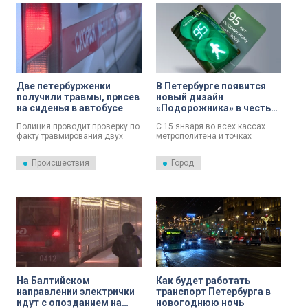
Две петербурженки
В Петербурге появится
получили травмы, присев
новый дизайн
на сиденья в автобусе
«Подорожника» в честь
95-летия светофора
Полиция проводит проверку по
С 15 января во всех кассах
факту травмирования двух
метрополитена и точках
пассажирок рейсового
продаж проездных билетов
автобуса. Об этом 13 января
ГКУ «Организатор перевозок» в
Происшествия
Город
сообщили в пресс-службе ГУ
реализацию поступит карта
МВД России по Петербургу и
«Подорожник», приуроченная к
Ленобласти.
95-летию российского
светофора.
На Балтийском
Как будет работать
направлении электрички
транспорт Петербурга в
идут с опозданием на
новогоднюю ночь