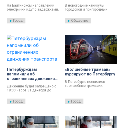
полчаса
На Балтийском направлении
В новогодние каникулы
электрички идут с задержками.
городской и пригородный
Поезда отправляются и
транспорт будут работать по
прибывают с опозданием до
графикам воскресенья.
Город
Общество
30 минут. Об этом вечером 9
января предупредили в
Северо-Западной пригородной
пассажирской компании.
Петербуржцам
«Волшебные трамваи»
напомнили об
курсируют по Петербургу
ограничениях движения
В Петербурге появились
транспорта в
«волшебные трамваи».
Движение будет запрещено с
новогоднюю ночь
18:00 часов 31 декабря до
05:00 часов 1 января на 24
участках дорог в Центральном
Город
Город
и Адмиралтейском районах. Об
этом сообщает пресс-служба
Правительства Санкт-
Петербурга.