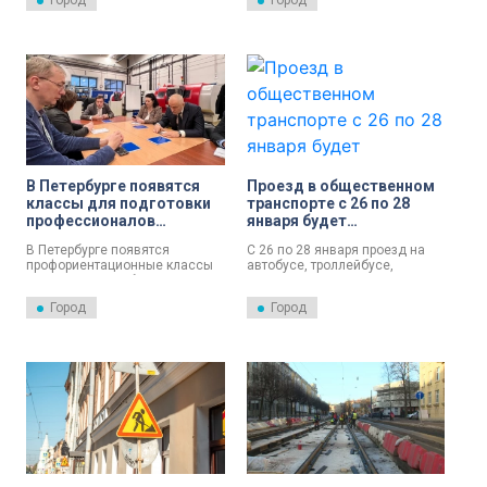
Город
Город
представителей ведомства и
бесплатным. Об этом сообщил
РООИ «Свет Феникса», в него
губернатор Александр Беглов.
вошли люди с нарушениями
зрения, слуха, колясочники и
другие активисты.
В Петербурге появятся
Проезд в общественном
классы для подготовки
транспорте с 26 по 28
профессионалов
января будет
транспортной отрасли
бесплатным для
В Петербурге появятся
С 26 по 28 января проезд на
ветеранов
профориентационные классы
автобусе, троллейбусе,
для подготовки будущих
трамвае и метро для
профессионалов транспортной
ветеранов будет бесплатным.
Город
Город
отрасли. Об этом 22 января
Об этом сообщили в пресс-
рассказали в пресс-службе
службе комитета по
комитета по транспорту.
транспорту.