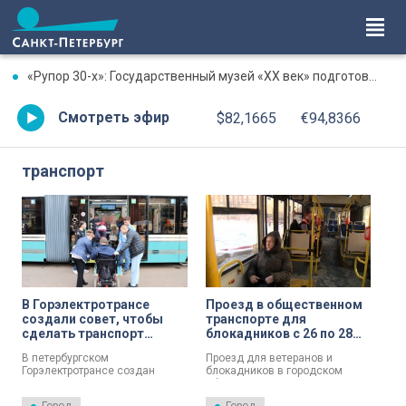
«Рупор 30-х»: Государственный музей «XX век» подготовил программу памяти писателя Михаила Зощенко
Смотреть эфир
$82,1665
€94,8366
транспорт
В Горэлектротрансе
Проезд в общественном
создали совет, чтобы
транспорте для
сделать транспорт
блокадников с 26 по 28
Петербурга доступнее
января будет
В петербургском
Проезд для ветеранов и
для людей с
бесплатным
Горэлектротрансе создан
блокадников в городском
инвалидностью
координационный совет по
общественном транспорте с
доступной среде. Помимо
26го по 28е января будет