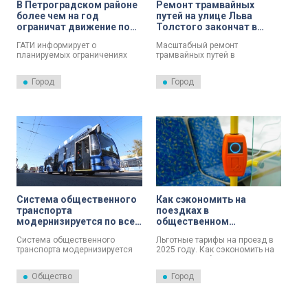
В Петроградском районе
Ремонт трамвайных
более чем на год
путей на улице Льва
ограничат движение по
Толстого закончат в
участку Аптекарского
апреле
ГАТИ информирует о
Масштабный ремонт
проспекта
планируемых ограничениях
трамвайных путей в
дорожного движения с 22
Петроградском районе. Сейчас
января в Петроградском
работы ведутся на участке
Город
Город
районе.
длиной почти полтора
километра — от
Петропавловской до Большой
Монетной улицы. После
демонтажа старого полотна
заливают монолитную
железобетонную подушку.
Частично приступили к сварке
рельсов.
Система общественного
Как сэкономить на
транспорта
поездках в
модернизируется по всей
общественном
стране
транспорте в Петербурге
Система общественного
Льготные тарифы на проезд в
в 2025 году
транспорта модернизируется
2025 году. Как сэкономить на
по всей стране: современные
поездках в общественном
автобусы, троллейбусы и
транспорте, рассказали в
Общество
Город
трамваи повышают комфорт и
пресс-службе комитета по
скорость передвижения
транспорту Санкт-Петербурга.
граждан.