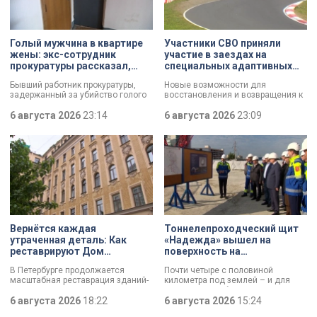
Голый мужчина в квартире
Участники СВО приняли
жены: экс-сотрудник
участие в заездах на
прокуратуры рассказал,
специальных адаптивных
почему совершил убийство
карт-машинах
Бывший работник прокуратуры,
Новые возможности для
задержанный за убийство голого
восстановления и возвращения к
мужчины, рассказал о причинах,
активной жизни. Представители
которые толкнули его на страшное
6 августа 2026
23:14
фонда «СВОй дом» в Петербурге
6 августа 2026
23:09
преступление. Два года назад он
встретились с участниками
вынес мертвеца из дома на улице
специальной военной операции,
Луначарского, выдавая
которые сейчас проходят курс
бездыханного мужчину за
реабилитации. Главным событием
изрядно перебравшего приятеля.
дня стали заезды на специальных
адаптивных карт-машинах, где
ветераны смогли лично
протестировать технику и
почувствовать скорость.
Вернётся каждая
Тоннелепроходческий щит
утраченная деталь: Как
«Надежда» вышел на
реставрируют Дом
поверхность на
Единоверческой церкви
Шуваловском проспекте
В Петербурге продолжается
Почти четыре с половиной
Святого Николая на улице
масштабная реставрация зданий-
километра под землей – и для
Марата
памятников в рамках
«Надежды» забрезжил свет:
губернаторской программы.
6 августа 2026
18:22
проходческий щит вышел на
6 августа 2026
15:24
Специалисты обновляют не
поверхность. О ходе работ у