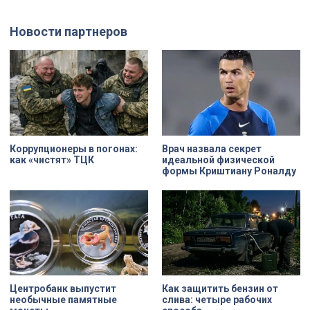
просто стены, а восстанавливают
демонтажного котлована сегодня
буквально каждую утраченную
рассказали губернатору
деталь. Один из самых знаковых
Александру Беглову и
Новости партнеров
адресов сейчас — Дом
председателю Законодательного
Единоверческой церкви Святого
Собрания Александру Бельскому.
Николая на улице Марата. Здание
XIX века, прошедшее через
несколько перестроек, сегодня
переживает второе рождение.
Жемчужина, объекта культурного
наследия — исторические часы.
Их элементы утрачены на 90%.
Коррупционеры в погонах:
Врач назвала секрет
как «чистят» ТЦК
идеальной физической
формы Криштиану Роналду
Центробанк выпустит
Как защитить бензин от
необычные памятные
слива: четыре рабочих