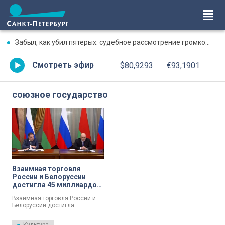
Забыл, как убил пятерых: судебное рассмотрение громкого дела о массовом убийстве в Липной Горке приостановлено
Смотреть эфир
$80,9293
€93,1901
союзное государство
Взаимная торговля
России и Белоруссии
достигла 45 миллиардов
долларов
Взаимная торговля России и
Белоруссии достигла
рекордного уровня в 45
миллиардов долларов. Об