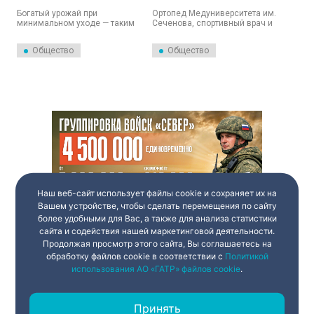
тренды 2025 года
Богатый урожай при
Ортопед Медуниверситета им.
минимальном уходе — таким
Сеченова, спортивный врач и
станет главный девиз
хирург Андрей Литвиненко
российских дачников в 2025
предупредил о негативном
Общество
Общество
году.
влиянии холодной погоды и
резких изменений
атмосферного давления на
здоровье суставов.
Наш веб-сайт использует файлы cookie и сохраняет их на
Вашем устройстве, чтобы сделать перемещения по сайту
более удобными для Вас, а также для анализа статистики
сайта и содействия нашей маркетинговой деятельности.
Продолжая просмотр этого сайта, Вы соглашаетесь на
обработку файлов cookie в соответствии с
Политикой
использования АО «ГАТР» файлов cookie
.
Принять