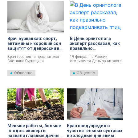
Врач Бурнацкая: спорт,
В День орнитолога
витамины и хороший сон
эксперт рассказал, как
защитят от депрессии в
правильно
феврале
подкармливать птиц
Врач-терапевт и профпатолог
19 февраля в России
Светлана Бурнацкая
отмечается День орнитолога.
поделилась восемью
Доцент кафедры биоэкологии
советами, которые помогут не
и биологической безопасности
Общество
Общество
только сохранить силы, но и
РОСБИОТЕХа Вагрид Пашаев
улучшить самочувствие в
рассказал о правильном
феврале.
кормлении птиц.
Меньше работы, больше
Врач предупредил о
плодов: эксперты
чувствительных суставах
назвали главные дачные
в холодные дни зимы