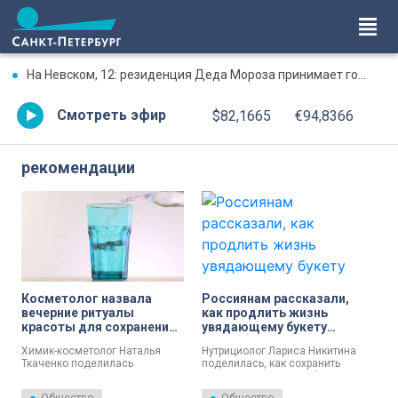
На Невском, 12: резиденция Деда Мороза принимает гостей в культурно-туристическом центре «Вологда»
Смотреть эфир
$82,1665
€94,8366
рекомендации
Косметолог назвала
Россиянам рассказали,
вечерние ритуалы
как продлить жизнь
красоты для сохранения
увядающему букету
молодости кожи
цветов
Химик-косметолог Наталья
Нутрициолог Лариса Никитина
Ткаченко поделилась
поделилась, как сохранить
советами по вечернему уходу
красоту увядающего букета и
за кожей для поддержания ее
подарить ему вторую жизнь.