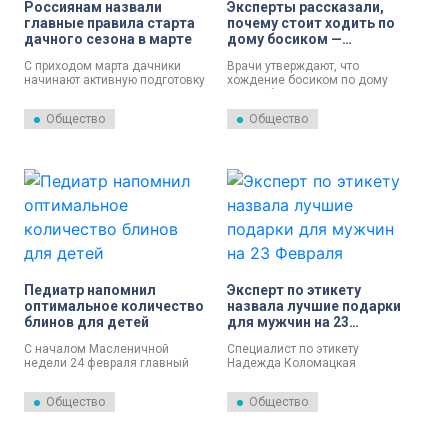
Россиянам назвали
Эксперты рассказали,
главные правила старта
почему стоит ходить по
дачного сезона в марте
дому босиком —
особенно пожилым
С приходом марта дачники
Врачи утверждают, что
людям
начинают активную подготовку
хождение босиком по дому
к новому сезону, и, по словам
может быть полезно для
председателя Союза дачников
здоровья, особенно для
Общество
Общество
Никиты Чаплина, это ключевой
пожилых людей.
момент для успешного урожая.
Педиатр напомнил
Эксперт по этикету
оптимальное количество
назвала лучшие подарки
блинов для детей
для мужчин на 23
Февраля
С началом Масленичной
Специалист по этикету
недели 24 февраля главный
Надежда Коломацкая
педиатр Подмосковья Нисо
поделилась оригинальными и
Одинаева дала рекомендации
практичными идеями для
Общество
Общество
по безопасному употреблению
подарков, которые подойдут
блинов детьми.
представителям самых разных
профессиональных сфер.