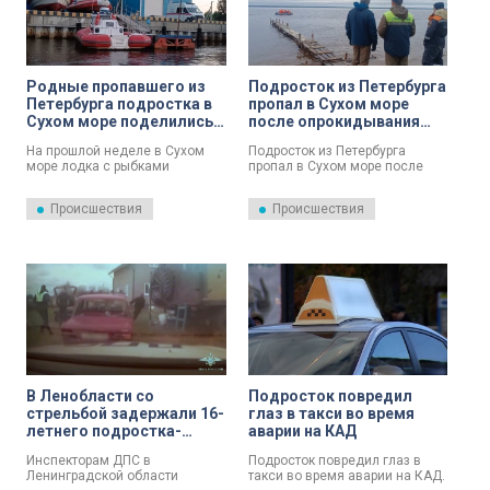
Родные пропавшего из
Подросток из Петербурга
Петербурга подростка в
пропал в Сухом море
Сухом море поделились
после опрокидывания
подробностями
лодки в шторм
На прошлой неделе в Сухом
Подросток из Петербурга
случившегося
море лодка с рыбками
пропал в Сухом море после
опрокинулась в шторм. В
опрокидывания лодки в шторм.
результате инцидента пропал
Об этом сообщили в
Происшествия
Происшествия
17-летний Андрей Уляницкий
Следственном комитете
из Петербурга. Жена старшего
России.
брата подростка Илона
Уляницкая поделилась
подробностями случившегося.
В Ленобласти со
Подросток повредил
стрельбой задержали 16-
глаз в такси во время
летнего подростка-
аварии на КАД
гонщика
Инспекторам ДПС в
Подросток повредил глаз в
Ленинградской области
такси во время аварии на КАД.