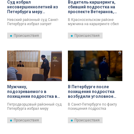
Суд избрал
Водитель каршеринга,
несовершеннолетней из
сбивший подростка на
Петербурга меру
проспекте Ветеранов,
пресечения за
предстанет перед судом
Невский районный суд Санкт-
В Красносельском районе
вооруженное нападение
Петербурга избрал запрет
мужчина на каршеринге сбил
на подростка в
определенных действий
подростка. Произошедшее
Яблоновском саду
несовершеннолетней
сняла камера
Происшествия
Происшествия
жительнице Петербурга,
видеонаблюдения. Теперь
обвиняемой по статье
водителя будут судить.
«Хулиганство с применением
оружия».
Мужчину,
В Петербурге после
подозреваемого в
похищения подростка
похищении подростка в
возбудили уголовное
Ломоносове, заключили
дело
Петродворцовый районный суд
В Санкт-Петербурге по факту
под стражу
Петербурга избрал меру
похищения подростка
пресечения в виде
возбуждено уголовное дело.
заключения под стражу
Происшествия
Происшествия
Дмитрию Барбарову, которого
подозревают в похищении
подростка.