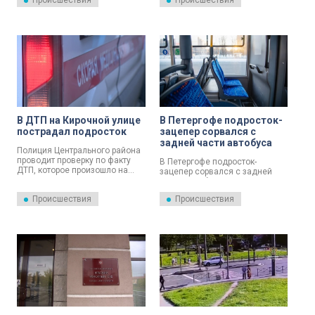
Происшествия
Происшествия
административной
случившегося.
ответственности за нарушение
ПДД 76 раз.
В ДТП на Кирочной улице
В Петергофе подросток-
пострадал подросток
зацепер сорвался с
задней части автобуса
Полиция Центрального района
проводит проверку по факту
В Петергофе подросток-
ДТП, которое произошло на
зацепер сорвался с задней
Кирочной улице.
части автобуса и оказался в
реанимации. Всё произошло
Происшествия
Происшествия
вечером 5 декабря.