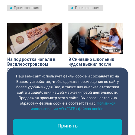
пришлось догонять и даже
Сейчас проводится проверка.
стрелять по колесам водителя,
Происшествия
Происшествия
который нарушил ПДД.
На подростка напали в
В Синявино школьник
Василеостровском
чудом выжил после
районе и вынудили его
нападения соседа с
перевести 1 миллион
ножом
Наш веб-сайт использует файлы cookie и сохраняет их на
В Василеостровском районе
Мужчина 62-х лет был нетрезв
рублей
полиция задержала
и зол. Затеял коммунальный
Вашем устройстве, чтобы сделать перемещения по сайту
подозреваемых в нападении
скандал с соседкой, потом
более удобными для Вас, а также для анализа статистики
на подростка в доме по
бросился с ножом на ее 16-
сайта и содействия нашей маркетинговой деятельности.
Происшествия
Происшествия
Новосмоленской набережной.
летнего сына.
Продолжая просмотр этого сайта, Вы соглашаетесь на
Злоумышленники выманили у
школьника выигранные деньги.
обработку файлов cookie в соответствии с
Политикой
использования АО «ГАТР» файлов cookie
.
Принять
‹
1
2
3
›