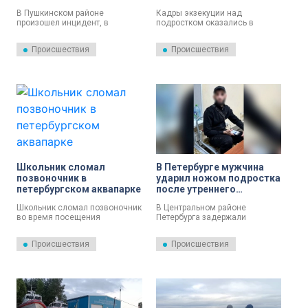
автосервисе
В Пушкинском районе
Кадры экзекуции над
произошел инцидент, в
подростком оказались в
результате которого подросток
распоряжении редакции
получил серьезные травмы в
программы «Степень защиты».
Происшествия
Происшествия
автосервисе.
Школьник сломал
В Петербурге мужчина
позвоночник в
ударил ножом подростка
петербургском аквапарке
после утреннего
конфликта у магазина:
Школьник сломал позвоночник
В Центральном районе
агрессор задержан
во время посещения
Петербурга задержали
аквапарка в Калининском
подозреваемого в нападении
районе Петербурга.
на 17-летнего парня.
Происшествия
Происшествия