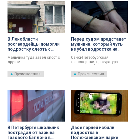
В Ленобласти
Перед судом предстанет
росгвардейцы помогли
мужчина, который чуть
подростку слезть с
не убил подростка на
козырька над парадной
Ладожском вокзале
Мальчика туда завел спорт с
Санкт-Петербургская
другом.
транспортная прокуратура
утвердила обвинительное
заключение по уголовному
Происшествия
Происшествия
делу в отношении мужчины,
которого обвиняют в
покушении на убийство.
В Петербурге школьник
Двое парней избили
пострадал от взрыва
подростка в
газового баллона в
Полежаевском парке