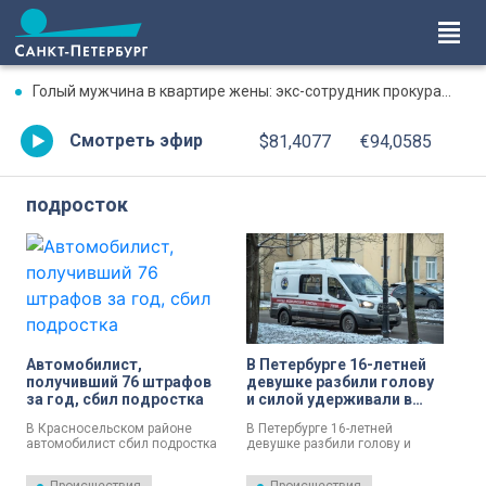
Голый мужчина в квартире жены: экс-сотрудник прокуратуры рассказал, почему совершил убийство
Смотреть эфир
$81,4077
€94,0585
подросток
Автомобилист,
В Петербурге 16-летней
получивший 76 штрафов
девушке разбили голову
за год, сбил подростка
и силой удерживали в
квартире
В Красносельском районе
В Петербурге 16-летней
автомобилист сбил подростка
девушке разбили голову и
на велосипеде. Только с 2024
силой удерживали в квартире.
года мужчина привлекался к
Выясняются обстоятельства