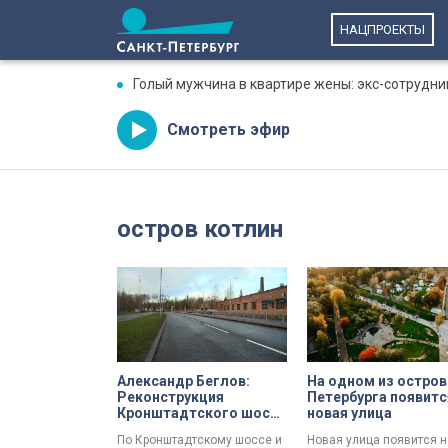
НАЦПРОЕКТЫ
Голый мужчина в квартире жены: экс-сотрудни
Смотреть эфир
остров котлин
Александр Беглов:
На одном из остро
Реконструкция
Петербурга появитс
Кронштадтского шоссе
новая улица
и Цитадельской дороги
По Кронштадтскому шоссе и
Новая улица появится н
улучшила