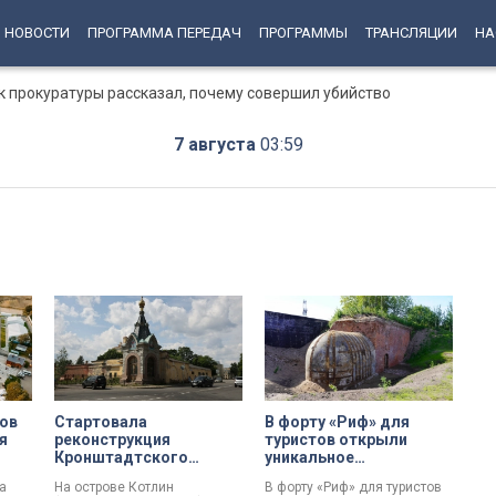
НОВОСТИ
ПРОГРАММА ПЕРЕДАЧ
ПРОГРАММЫ
ТРАНСЛЯЦИИ
НА
к прокуратуры рассказал, почему совершил убийство
7 августа
03:59
вов
Стартовала
В форту «Риф» для
я
реконструкция
туристов открыли
Кронштадтского
уникальное
шоссе: пропускная
фортификационное
а
На острове Котлин
В форту «Риф» для туристов
способность
сооружение XIX века