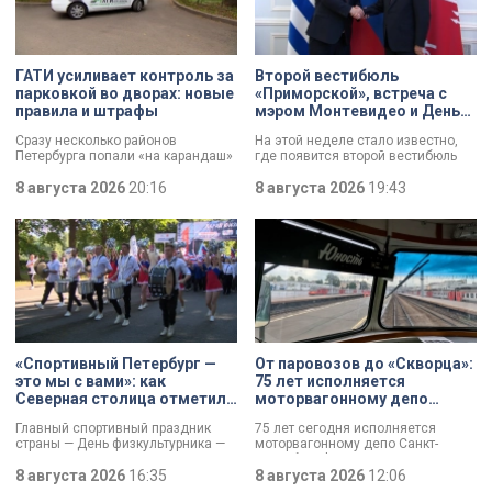
ГАТИ усиливает контроль за
Второй вестибюль
парковкой во дворах: новые
«Приморской», встреча с
правила и штрафы
мэром Монтевидео и День
строителя: итоги рабочей
Сразу несколько районов
На этой неделе стало известно,
недели губернатора
Петербурга попали «на карандаш»
где появится второй вестибюль
к ГАТИ. Там усилят контроль за
станции метро «Приморская».
парковкой во дворах. За два
8 августа 2026
20:16
Смольный выбрал место и
8 августа 2026
19:43
летних месяца только по
согласовал проект планировки.
Выборгскому району ведомство
Новый вестибюль повысит
вынесло больше 10 тысяч
пропускную способность станции
постановлений.
и уровень комфорта горожан.
«Спортивный Петербург —
От паровозов до «Скворца»:
это мы с вами»: как
75 лет исполняется
Северная столица отметила
моторвагонному депо
День физкультурника
Санкт-Петербург-
Главный спортивный праздник
75 лет сегодня исполняется
Финляндский
страны — День физкультурника —
моторвагонному депо Санкт-
отмечают в России. Всех
Петербург-Финляндский.
причастных поздравил президент
8 августа 2026
16:35
Появление этого объекта для
8 августа 2026
12:06
Владимир Путин, отметив:
железной дороги стало поистине