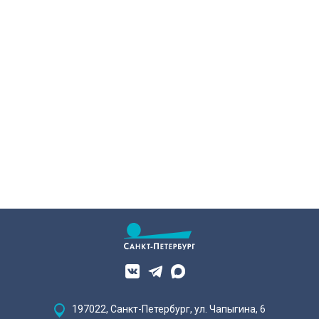
продолжается обновление и
знаковым: паровозы уступили
создание стадионов,
место электричкам. Изначально
тренировочных баз и
выполняли 13 пар рейсов, сейчас
спортплощадок. К петербуржцам
— почти в 20 раз больше. В парке
обратился губернатор Александр
предприятия — современные
Беглов. Он подчеркнул: именно в
вагоны и ретро-составы.
городе на Неве зародились
традиции футбола, фигурного
катания, тяжёлой и лёгкой
атлетики, плавания и триатлона.
Тысячи спортсменов разного
возраста сегодня собрались на
Крестовском острове.
197022, Санкт-Петербург, ул. Чапыгина, 6