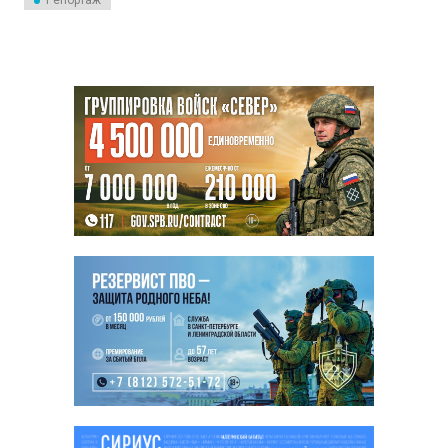
Репортаж
Приморском районе
Петербурга. Событие крайне
важное для всего города.
Телеканал «Санкт-Петербург» –
о масштабах строительства
Невско-Василеостровской
ветки метрополитена.