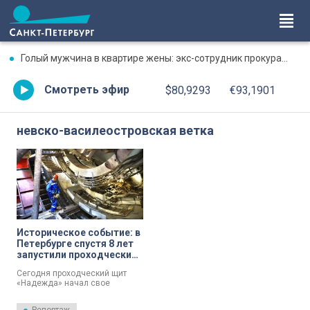
Голый мужчина в квартире жены: экс-сотрудник прокуратуры рассказал, почему совершил убийство
Смотреть эфир
$80,9293
€93,1901
невско-василеостровская ветка
Историческое событие: в
Петербурге спустя 8 лет
запустили проходческий
щит «Надежда»
Сегодня проходческий щит
«Надежда» начал свое
движение от Туристской улицы
до новых станции метро в