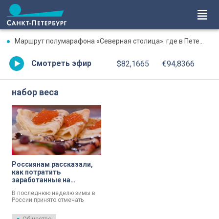
Маршрут полумарафона «Северная столица»: где в Петербурге будут перекрыты дороги 9 августа
Смотреть эфир
$82,1665
€94,8366
набор веса
Россиянам рассказали,
как потратить
заработанные на
Масленичной неделе
В последнюю неделю зимы в
калории
России принято отмечать
Масленицу, известную как
Масленичная неделя, когда