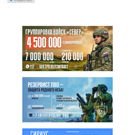
Общество
готовят излюбленное всеми
лакомство — блины. Однако
семидневное поедание
блинов может быть не только
приятным, но и
«высококалорийным». О том,
как избежать набора веса,
рассказали в пресс-службе
Минздрава РФ.